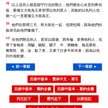
38
以上這些人都是能守行伍的戰士；他們都全心全意到希伯
崙﹑要擁立大衛為王來管理以色列眾人；其餘的以色列人也
都一心一意要擁立大衛為王。
39
他們在那裡三天﹑和大衛在一起﹐也喫也喝；因為他們的
族弟兄給他們豫備了。
40
在他們附近的人﹑甚至以薩迦﹑西布倫﹑拿弗他利人﹑也
帶了食物來﹐用驢﹑駱駝﹑騾子﹑牛﹑將麵食﹑無花果乾﹑
葡萄乾﹑酒﹑油﹑馱了來﹐又牽了許多牛和羊來；因為以色
列中很歡樂。
◄ 前一章節
下一章節 ►
呂振中版本 – 繁体中文 – 索引
呂振中版本 – 舊約全書
呂振中版本 – 新約全書
列王記下
歷代志下
以斯拉記