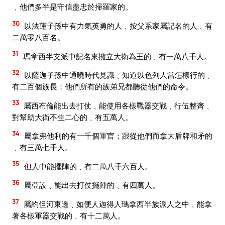
﹑他們多半是守信盡忠於掃羅家的。
30
以法蓮子孫中有力氣英勇的人﹑按父系家屬記名的人﹑有
二萬零八百名。
31
瑪拿西半支派中記名來擁立大衛為王的﹑有一萬八千人。
32
以薩迦子孫中通曉時代見識﹑知道以色列人當怎樣行的﹑
有二百個族長；他們所有的族弟兄都聽從他們的命令。
33
屬西布倫能出去打仗﹑能使用各樣戰器交戰﹑行伍整齊﹑
對幫助大衛不生二心的﹑有五萬人。
34
屬拿弗他利的有一千個軍官；跟從他們而拿大盾牌和矛的
﹑有三萬七千人。
35
但人中能擺陣的﹑有二萬八千六百人。
36
屬亞設﹑能出去打仗擺陣的﹑有四萬人。
37
屬約但河東邊﹑如便人迦得人瑪拿西半族派人之中﹑能拿
著各樣軍器交戰的﹑有十二萬人。