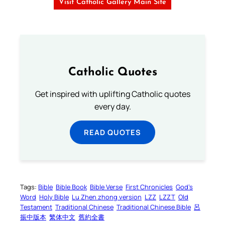
Visit Catholic Gallery Main Site
Catholic Quotes
Get inspired with uplifting Catholic quotes
every day.
READ QUOTES
Tags:
Bible
Bible Book
Bible Verse
First Chronicles
God’s
Word
Holy Bible
Lu Zhen zhong version
LZZ
LZZT
Old
Testament
Traditional Chinese
Traditional Chinese Bible
呂
振中版本
繁体中文
舊約全書