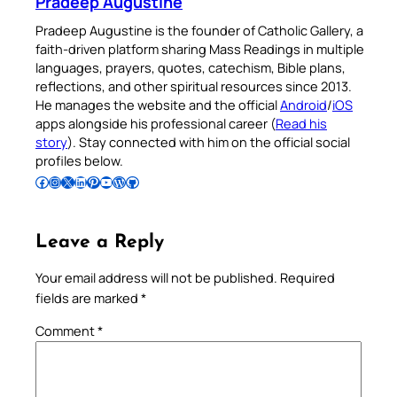
Pradeep Augustine
Pradeep Augustine is the founder of Catholic Gallery, a
faith-driven platform sharing Mass Readings in multiple
languages, prayers, quotes, catechism, Bible plans,
reflections, and other spiritual resources since 2013.
He manages the website and the official
Android
/
iOS
apps alongside his professional career (
Read his
story
). Stay connected with him on the official social
profiles below.
Follow Pradeep on Facebook
Follow Pradeep on Instagram
Follow Pradeep on X
Follow Pradeep on LinkedIn
Follow Pradeep on Pinterest
Subscribe to Pradeep’s Youtube Channel
Follow Pradeep on WordPress
Follow Pradeep on GitHub
Leave a Reply
Your email address will not be published.
Required
fields are marked
*
Comment
*