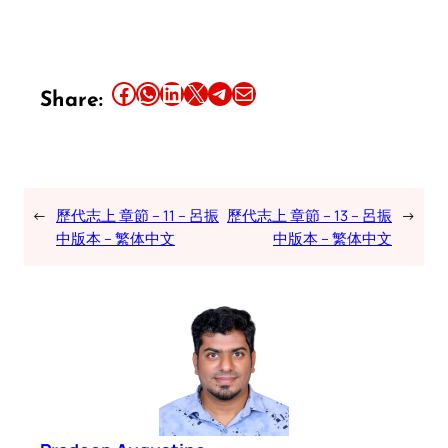
Share this article on Facebook
Share this article on WhatsApp
Share this article on LinkedIn
Share this article on X
Share this article on Telegram
Email this Article
Share:
←
歷代志上 章節 – 11 – 呂振
歷代志上 章節 – 13 – 呂振
→
中版本 – 繁体中文
中版本 – 繁体中文