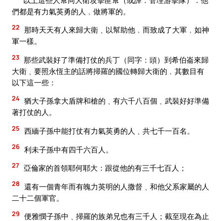
們都是有力氣英勇的人﹐做將軍的。
22
那時天天有人來歸大衛﹑以幫助他﹐而致成了大軍﹐如神
軍一樣。
23
那些武裝好了準備打仗的兵丁（同字：頭）到希伯崙來歸
大衛﹑要照永恆主的話將掃羅的國位轉歸大衛的﹐其數目有
以下這一些：
24
猶大子孫拿大盾牌和槍的﹑有六千八百個﹑武裝好好準備
著打仗的人。
25
西緬子孫中能打仗有力氣英勇的人﹑共七千一百名。
26
利未子孫中有四千六百人。
27
亞倫家的首領耶何耶大：跟從他的有三千七百人；
28
還有一個青年而有魄力英明的人撒督﹑和他父系家屬的人
二十二個軍官。
29
便雅憫子孫中﹑掃羅的族弟兄也有三千人；截至現在為止