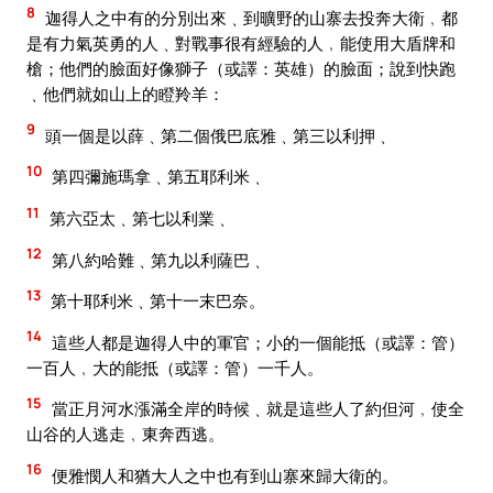
8
迦得人之中有的分別出來﹑到曠野的山寨去投奔大衛﹐都
是有力氣英勇的人﹑對戰事很有經驗的人﹐能使用大盾牌和
槍；他們的臉面好像獅子（或譯：英雄）的臉面；說到快跑
﹑他們就如山上的瞪羚羊：
9
頭一個是以薛﹑第二個俄巴底雅﹑第三以利押﹑
10
第四彌施瑪拿﹑第五耶利米﹑
11
第六亞太﹑第七以利業﹑
12
第八約哈難﹑第九以利薩巴﹑
13
第十耶利米﹑第十一末巴奈。
14
這些人都是迦得人中的軍官；小的一個能抵（或譯：管）
一百人﹐大的能抵（或譯：管）一千人。
15
當正月河水漲滿全岸的時候﹑就是這些人了約但河﹐使全
山谷的人逃走﹐東奔西逃。
16
便雅憫人和猶大人之中也有到山寨來歸大衛的。