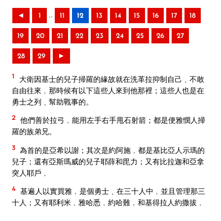
..
◄
1
11
12
13
14
15
16
17
18
19
20
21
22
23
24
25
26
27
28
29
►
1
大衛因基士的兒子掃羅的緣故就在洗革拉抑制自己﹑不敢
自由往來﹐那時候有以下這些人來到他那裡；這些人也是在
勇士之列﹑幫助戰事的。
2
他們善於拉弓﹐能用左手右手甩石射箭；都是便雅憫人掃
羅的族弟兄。
3
為首的是亞希以謝；其次是約阿施﹐都是基比亞人示瑪的
兒子；還有亞斯瑪威的兒子耶薛和毘力；又有比拉迦和亞拿
突人耶戶﹐
4
基遍人以實買雅﹐是個勇士﹑在三十人中﹐並且管理那三
十人；又有耶利米﹐雅哈悉﹐約哈難﹐和基得拉人約撒拔﹐