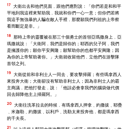
17
大衛出去和他們見面﹐跟他們應對說：「你們若是和和平
平地到我這裡來幫助我﹐我就和你們一心一意；但你們若將
我這手無強暴的人騙在敵人手裡﹐那麼願我們列祖的上帝察
看而斷定是非。」
18
那時上帝的靈覆被在那三十個勇士的首領亞瑪撒身上﹐亞
瑪撒就說：「大衛阿﹐我們是歸你的；耶西的兒子阿﹐我們
是擁護你的；願你平安興隆；願幫助你的也都平安興隆；因
為你的上帝幫助著你。」大衛就收留他們﹐立他們在游擊隊
首領之列。
19
大衛從前和非利士人一同去﹑要攻擊掃羅；有些瑪拿西人
來投奔大衛；大衛卻沒有幫助非利士人；因為非利士人的霸
主商議﹐把他打發走﹐說：「他諒必會拿我們的腦袋做代價
回去歸降他主上掃羅阿。」
20
大衛往洗革拉去的時候﹐有瑪拿西人押拿﹑約撒拔﹑耶疊
﹑米迦勒﹑約撒拔﹑以利戶﹑洗勒太來投奔他﹐都是瑪拿西
的千夫長。
21
以上這些人幫同大衛攻擊匪幫（或譯：管理游擊隊）：他