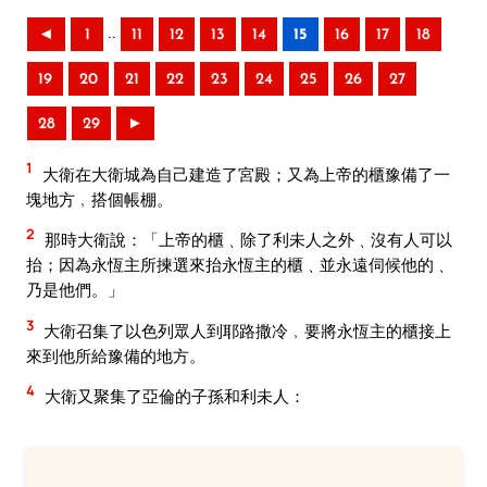
..
◄
1
11
12
13
14
15
16
17
18
19
20
21
22
23
24
25
26
27
28
29
►
1
大衛在大衛城為自己建造了宮殿；又為上帝的櫃豫備了一
塊地方﹐搭個帳棚。
2
那時大衛說：「上帝的櫃﹑除了利未人之外﹑沒有人可以
抬；因為永恆主所揀選來抬永恆主的櫃﹑並永遠伺候他的﹑
乃是他們。」
3
大衛召集了以色列眾人到耶路撒冷﹐要將永恆主的櫃接上
來到他所給豫備的地方。
4
大衛又聚集了亞倫的子孫和利未人：