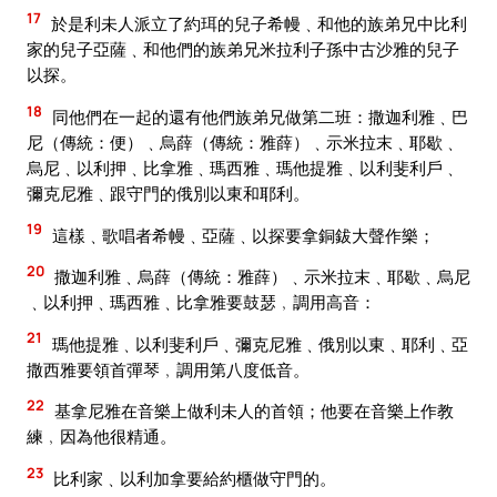
17
於是利未人派立了約珥的兒子希幔﹑和他的族弟兄中比利
家的兒子亞薩﹑和他們的族弟兄米拉利子孫中古沙雅的兒子
以探。
18
同他們在一起的還有他們族弟兄做第二班：撒迦利雅﹑巴
尼（傳統：便）﹑烏薛（傳統：雅薛）﹑示米拉末﹑耶歇﹑
烏尼﹑以利押﹑比拿雅﹑瑪西雅﹑瑪他提雅﹑以利斐利戶﹑
彌克尼雅﹑跟守門的俄別以東和耶利。
19
這樣﹑歌唱者希幔﹑亞薩﹑以探要拿銅鈸大聲作樂；
20
撒迦利雅﹑烏薛（傳統：雅薛）﹑示米拉末﹑耶歇﹑烏尼
﹑以利押﹑瑪西雅﹑比拿雅要鼓瑟﹐調用高音：
21
瑪他提雅﹑以利斐利戶﹑彌克尼雅﹑俄別以東﹑耶利﹑亞
撒西雅要領首彈琴﹐調用第八度低音。
22
基拿尼雅在音樂上做利未人的首領；他要在音樂上作教
練﹐因為他很精通。
23
比利家﹑以利加拿要給約櫃做守門的。