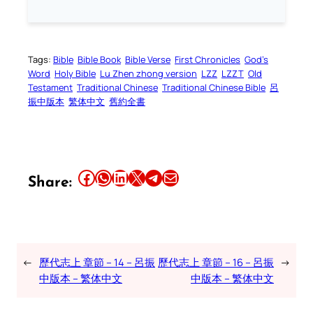
Tags:
Bible
Bible Book
Bible Verse
First Chronicles
God’s
Word
Holy Bible
Lu Zhen zhong version
LZZ
LZZT
Old
Testament
Traditional Chinese
Traditional Chinese Bible
呂
振中版本
繁体中文
舊約全書
Share this article on Facebook
Share this article on WhatsApp
Share this article on LinkedIn
Share this article on X
Share this article on Telegram
Email this Article
Share:
←
歷代志上 章節 – 14 – 呂振
歷代志上 章節 – 16 – 呂振
→
中版本 – 繁体中文
中版本 – 繁体中文