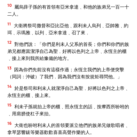
10
屬烏薛子孫的有首領有亞米拿達﹑和他的族弟兄一百一十
二人。
11
大衛將祭司撒督和亞比亞他﹑跟利未人烏列﹑亞帥雅﹑約
珥﹑示瑪雅﹑以列﹑亞米拿達﹑召了來﹐
12
對他們說：「你們是利未人父系的首長；你們和你們的族
弟兄都應當潔淨自己為聖﹐好將以色列之上帝﹑永恆主的櫃
﹑接上來到我所給豫備的地方。
13
因為你們先前沒有這樣作過；永恆主我們的上帝便突擊
（同詞：沖破）了我們﹐因為我們沒有按規矩尋問他。」
14
於是祭司和利未人就潔淨自己為聖﹐好將以色列之上帝﹑
永恆主的櫃﹑接上來。
15
利未子孫就抬上帝的櫃﹑照永恆主的話﹑按摩西所吩咐的
﹑用肩膀使杠子來抬。
16
大衛也吩咐利未人的首領要派立他們的族弟兄做歌唱者﹑
拿琴瑟響鈸等樂器歡歡喜喜高聲作樂的人。