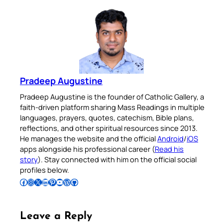
Pradeep Augustine
Pradeep Augustine is the founder of Catholic Gallery, a
faith-driven platform sharing Mass Readings in multiple
languages, prayers, quotes, catechism, Bible plans,
reflections, and other spiritual resources since 2013.
He manages the website and the official
Android
/
iOS
apps alongside his professional career (
Read his
story
). Stay connected with him on the official social
profiles below.
Follow Pradeep on Facebook
Follow Pradeep on Instagram
Follow Pradeep on X
Follow Pradeep on LinkedIn
Follow Pradeep on Pinterest
Subscribe to Pradeep’s Youtube Channel
Follow Pradeep on WordPress
Follow Pradeep on GitHub
Leave a Reply