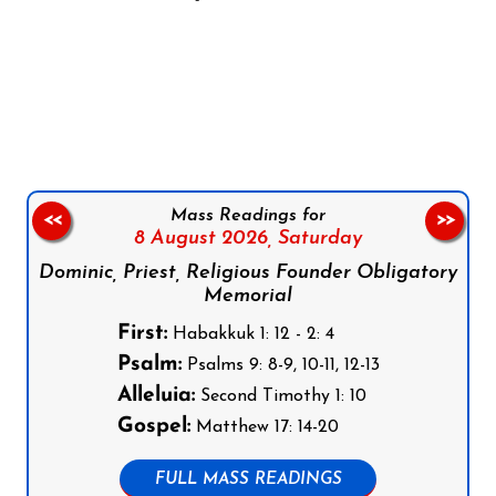
Follow us on Facebook
Follow us on Instagram
Follow us on X
Subscribe to our YouTube Channel
Follow us on WhatsApp
Mass Readings for
<<
>>
8 August 2026,
Saturday
Dominic, Priest, Religious Founder Obligatory
Memorial
First:
Habakkuk 1: 12 - 2: 4
Psalm:
Psalms 9: 8-9, 10-11, 12-13
Alleluia:
Second Timothy 1: 10
Gospel:
Matthew 17: 14-20
FULL MASS READINGS