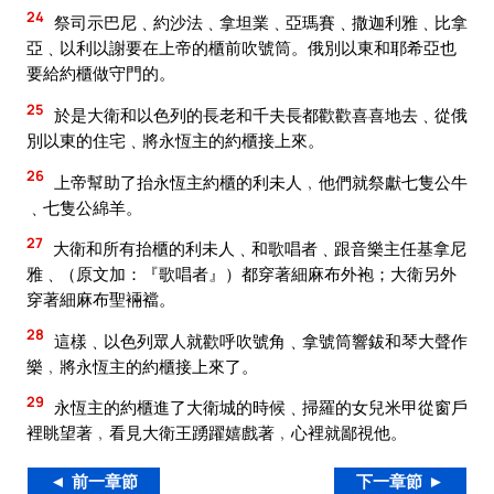
24
祭司示巴尼﹑約沙法﹑拿坦業﹑亞瑪賽﹑撒迦利雅﹑比拿
亞﹑以利以謝要在上帝的櫃前吹號筒。俄別以東和耶希亞也
要給約櫃做守門的。
25
於是大衛和以色列的長老和千夫長都歡歡喜喜地去﹑從俄
別以東的住宅﹑將永恆主的約櫃接上來。
26
上帝幫助了抬永恆主約櫃的利未人﹐他們就祭獻七隻公牛
﹑七隻公綿羊。
27
大衛和所有抬櫃的利未人﹑和歌唱者﹑跟音樂主任基拿尼
雅﹑（原文加：『歌唱者』）都穿著細麻布外袍；大衛另外
穿著細麻布聖裲襠。
28
這樣﹑以色列眾人就歡呼吹號角﹑拿號筒響鈸和琴大聲作
樂﹐將永恆主的約櫃接上來了。
29
永恆主的約櫃進了大衛城的時候﹑掃羅的女兒米甲從窗戶
裡眺望著﹐看見大衛王踴躍嬉戲著﹐心裡就鄙視他。
◄ 前一章節
下一章節 ►