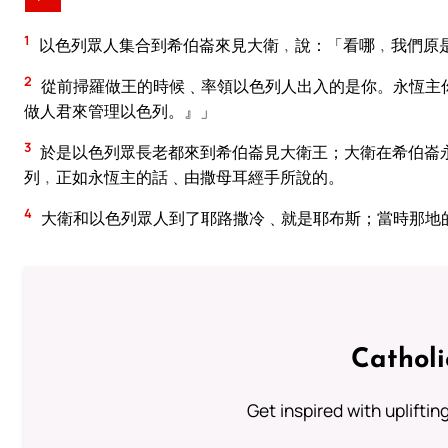
1
以色列眾人集合到希伯崙來見大衛﹐說：「看哪﹐我們原
2
從前掃羅做王的時候﹑率領以色列人出入的是你。永恆主
做人君來管理以色列。』」
3
於是以色列眾長老都來到希伯崙見大衛王；大衛在希伯崙
列﹐正如永恆主的話﹑由撒母耳經手所說的。
4
大衛和以色列眾人到了耶路撒冷﹑就是耶布斯；當時那地
Cathol
Get inspired with uplifti