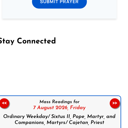
SUBMIT PRAYER
Stay Connected
on Facebook
Follow us on Instagram
Follow us on X
Subscribe to our YouTube Channel
Follow us on WhatsApp
Mass Readings for
<<
>>
7 August 2026,
Friday
Ordinary Weekday/ Sixtus II, Pope, Martyr, and
Companions, Martyrs/ Cajetan, Priest