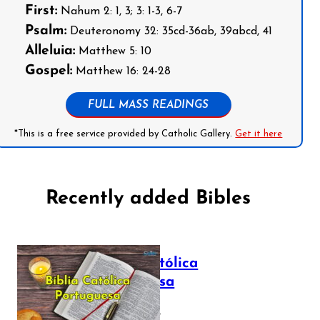
First:
Nahum 2: 1, 3; 3: 1-3, 6-7
Psalm:
Deuteronomy 32: 35cd-36ab, 39abcd, 41
Alleluia:
Matthew 5: 10
Gospel:
Matthew 16: 24-28
FULL MASS READINGS
*This is a free service provided by Catholic Gallery.
Get it here
Recently added Bibles
Bíblia Católica
Portuguesa
July 16, 2025