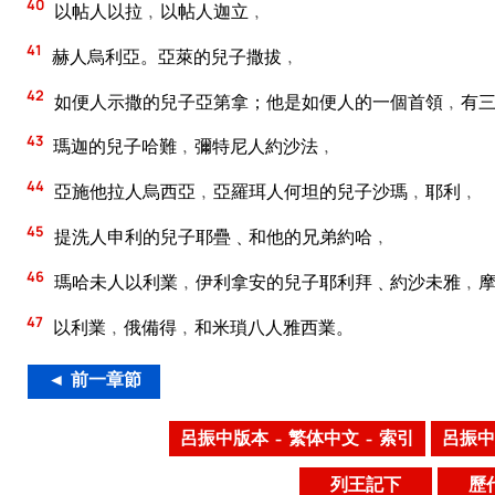
40
以帖人以拉﹐以帖人迦立﹐
41
赫人烏利亞。亞萊的兒子撒拔﹐
42
如便人示撒的兒子亞第拿；他是如便人的一個首領﹐有
43
瑪迦的兒子哈難﹐彌特尼人約沙法﹐
44
亞施他拉人烏西亞﹐亞羅珥人何坦的兒子沙瑪﹐耶利﹐
45
提洗人申利的兒子耶疊﹑和他的兄弟約哈﹐
46
瑪哈未人以利業﹐伊利拿安的兒子耶利拜﹑約沙未雅﹐
47
以利業﹐俄備得﹐和米瑣八人雅西業。
◄ 前一章節
呂振中版本 – 繁体中文 – 索引
呂振中
列王記下
歷