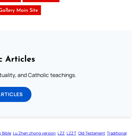
 Gallery Main Site
c Articles
rituality, and Catholic teachings.
ARTICLES
y Bible
Lu Zhen zhong version
LZZ
LZZT
Old Testament
Traditional