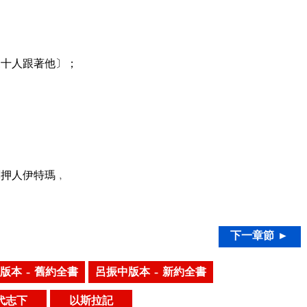
三十人跟著他〕；
摩押人伊特瑪﹐
下一章節 ►
版本 – 舊約全書
呂振中版本 – 新約全書
代志下
以斯拉記