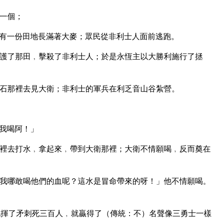
一個；
有一份田地長滿著大麥；眾民從非利士人面前逃跑。
護了那田﹐擊殺了非利士人；於是永恆主以大勝利施行了拯
石那裡去見大衛；非利士的軍兵在利乏音山谷紮營。
我喝阿！」
裡去打水﹐拿起來﹐帶到大衛那裡；大衛不情願喝﹐反而奠在
我哪敢喝他們的血呢？這水是冒命帶來的呀！」他不情願喝。
揮了矛刺死三百人﹐就贏得了（傳統：不）名聲像三勇士一樣