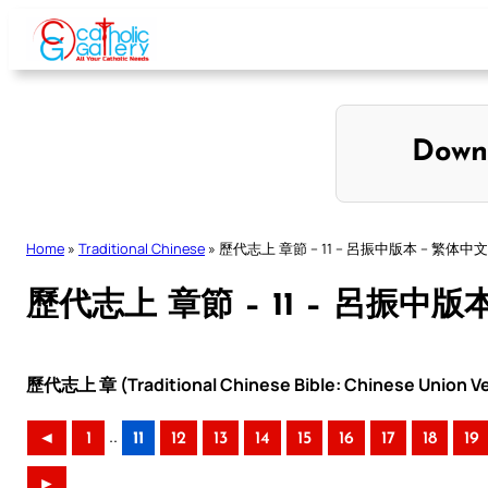
Skip
to
content
Down
Home
»
Traditional Chinese
»
歷代志上 章節 – 11 – 呂振中版本 – 繁体中文
歷代志上 章節 – 11 – 呂振中版
歷代志上 章 (Traditional Chinese Bible: Chinese Union Ve
..
◄
1
11
12
13
14
15
16
17
18
19
►