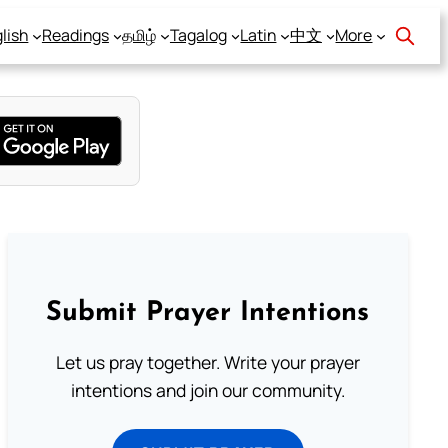
lish
Readings
தமிழ்
Tagalog
Latin
中文
More
Submit Prayer Intentions
Let us pray together. Write your prayer
intentions and join our community.