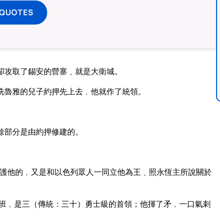
 QUOTES
卻攻取了錫安的營寨﹑就是大衛城。
洗魯雅的兒子約押先上去﹐他就作了統領。
餘部分是由約押修建的。
護他的﹐又是和以色列眾人一同立他為王﹑照永恆主所說關於
班﹐是三（傳統：三十）勇士級的首領；他揮了矛﹐一口氣刺