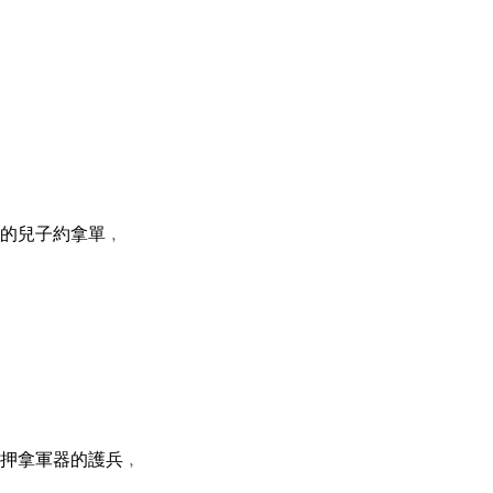
的兒子約拿單﹐
押拿軍器的護兵﹐