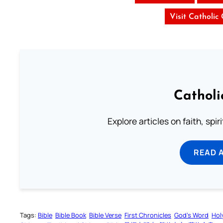
Visit Catholic
Catholi
Explore articles on faith, spi
READ 
Tags:
Bible
Bible Book
Bible Verse
First Chronicles
God’s Word
Hol