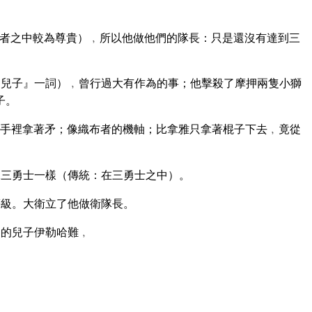
者之中較為尊貴）﹐所以他做他們的隊長：只是還沒有達到三
兒子』一詞）﹐曾行過大有作為的事；他擊殺了摩押兩隻小獅
子。
手裡拿著矛；像織布者的機軸；比拿雅只拿著棍子下去﹐竟從
三勇士一樣（傳統：在三勇士之中）。
等級。大衛立了他做衛隊長。
多的兒子伊勒哈難﹐