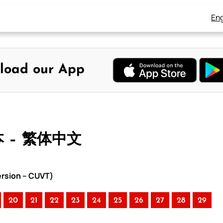
Eng
load our App
本 – 繁体中文
rsion – CUVT)
20
21
22
23
24
25
26
27
28
29