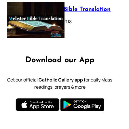
Webster Bible Translation
October 11, 2018
Download our App
Get our official
Catholic Gallery app
for daily Mass
readings, prayers & more