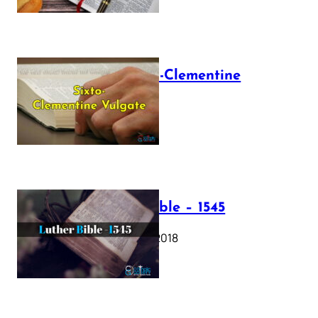
The Sixto-Clementine
Vulgate
July 12, 2025
Luther Bible – 1545
October 17, 2018