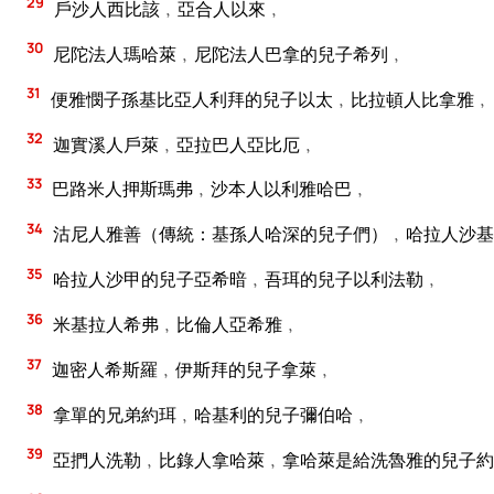
29
戶沙人西比該﹐亞合人以來﹐
30
尼陀法人瑪哈萊﹐尼陀法人巴拿的兒子希列﹐
31
便雅憫子孫基比亞人利拜的兒子以太﹐比拉頓人比拿雅﹐
32
迦實溪人戶萊﹐亞拉巴人亞比厄﹐
33
巴路米人押斯瑪弗﹐沙本人以利雅哈巴﹐
34
沽尼人雅善（傳統：基孫人哈深的兒子們）﹐哈拉人沙基
35
哈拉人沙甲的兒子亞希暗﹐吾珥的兒子以利法勒﹐
36
米基拉人希弗﹐比倫人亞希雅﹐
37
迦密人希斯羅﹐伊斯拜的兒子拿萊﹐
38
拿單的兄弟約珥﹐哈基利的兒子彌伯哈﹐
39
亞捫人洗勒﹐比錄人拿哈萊﹐拿哈萊是給洗魯雅的兒子約