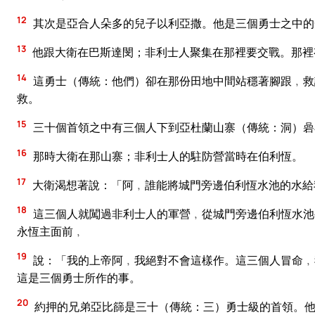
12
其次是亞合人朵多的兒子以利亞撒。他是三個勇士之中的
13
他跟大衛在巴斯達閔；非利士人聚集在那裡要交戰。那裡
14
這勇士（傳統：他們）卻在那份田地中間站穩著腳跟﹐救
救。
15
三十個首領之中有三個人下到亞杜蘭山寨（傳統：洞）碞
16
那時大衛在那山寨；非利士人的駐防營當時在伯利恆。
17
大衛渴想著說：「阿﹐誰能將城門旁邊伯利恆水池的水給
18
這三個人就闖過非利士人的軍營﹐從城門旁邊伯利恆水池
永恆主面前﹐
19
說：「我的上帝阿﹐我絕對不會這樣作。這三個人冒命﹐
這是三個勇士所作的事。
20
約押的兄弟亞比篩是三十（傳統：三）勇士級的首領。他