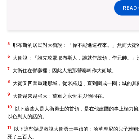
READ
5
耶布斯的居民對大衛說：「你不能進這裡來。」然而大衛
6
大衛說：「誰先攻擊耶布斯人﹐誰就作統領﹑作元帥。」
7
大衛住在營寨裡；因此人把那營寨叫作大衛城。
8
大衛又四圍重建那城﹐從米羅起﹑直到圍成一圈；城的其
9
大衛越來越強大；萬軍之永恆主與他同在。
10
以下這些人是大衛勇士的首領﹐是在他建國的事上極力擁
以色列人的話的。
11
以下這些話是敘說大衛勇士事蹟的：哈革摩尼的兒子雅朔
死了三百人。