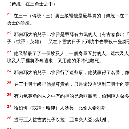
（傳統：在三勇士之中）。
21
在三十（傳統：三）勇士級裡他是最尊貴的（傳統：在二
勇士的等級。
22
耶何耶大的兒子比拿雅是甲薛有力氣的人（有古卷多出『
子（或譯：英雄）；又在下雪的日子下到坑中去擊殺一隻獅
23
他又擊殺了了一個埃及人﹑一個身量五肘的人。這埃及人
埃及人手裡將矛奪過來﹐又用他的矛將他殺死。
24
耶何耶大的兒子比拿雅行了這些事﹐他就贏得了名聲﹑像
25
在三十勇士級裡他是尊貴的﹐只是還沒有達到三勇士的
26
有力氣英勇的人之中有約押的兄弟亞撒黑﹐伯利恆人朵
27
哈如珥（或譯：哈律）人沙莫﹐比倫人希利斯﹐
28
提哥亞人益吉的兒子以拉﹐亞拿突人亞比以謝﹐