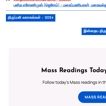
புனித எரோணிமுஸ் (ஜெரோம்) – மறைப்பணியாளர், மறைவல்லு
திருப்பலி வாசகங்கள் – 2024
இன்றைய திரு
Mass Readings Today
Follow today's Mass readings in t
MASS REA