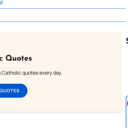
ு)
ic Quotes
Follow us 
ng Catholic quotes every day.
 QUOTES