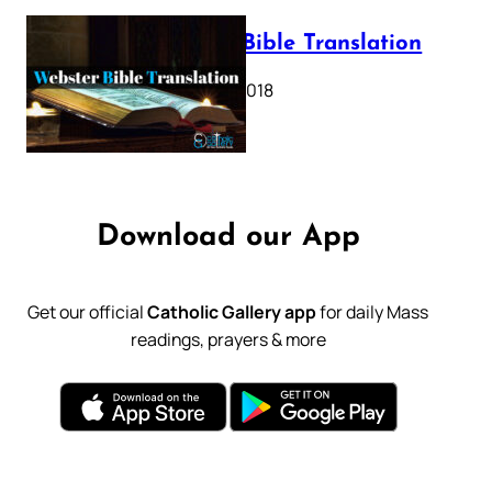
Webster Bible Translation
October 11, 2018
Download our App
Get our official
Catholic Gallery app
for daily Mass
readings, prayers & more