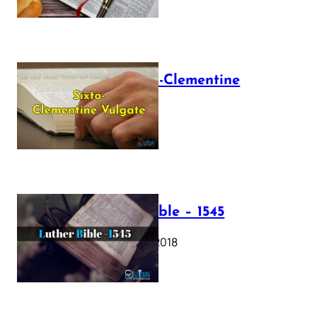
The Sixto-Clementine
Vulgate
July 12, 2025
Luther Bible – 1545
October 17, 2018