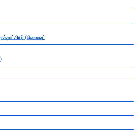
றைச்சாட்சியர் (நினைவு)
ு)