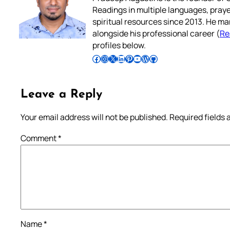
Readings in multiple languages, praye
spiritual resources since 2013. He ma
alongside his professional career (
Re
profiles below.
Follow Pradeep on Facebook
Follow Pradeep on Instagram
Follow Pradeep on X
Follow Pradeep on LinkedIn
Follow Pradeep on Pinterest
Subscribe to Pradeep’s Youtube Channel
Follow Pradeep on WordPress
Follow Pradeep on GitHub
Leave a Reply
Your email address will not be published.
Required fields
Comment
*
Name
*