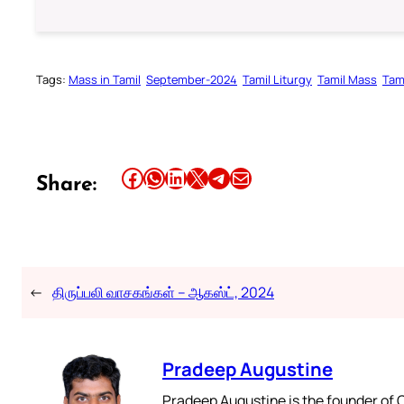
Tags:
Mass in Tamil
September-2024
Tamil Liturgy
Tamil Mass
Tam
Share this article on Facebook
Share this article on WhatsApp
Share this article on LinkedIn
Share this article on X
Share this article on Telegram
Email this Article
Share:
←
திருப்பலி வாசகங்கள் – ஆகஸ்ட், 2024
Pradeep Augustine
Pradeep Augustine is the founder of C