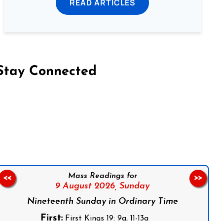
READ ARTICLES
Stay Connected
on Facebook
Follow us on Instagram
Follow us on X
Subscribe to our YouTube Channel
Follow us on WhatsApp
Mass Readings for
<<
>>
9 August 2026,
Sunday
Nineteenth Sunday in Ordinary Time
First:
First Kings 19: 9a, 11-13a