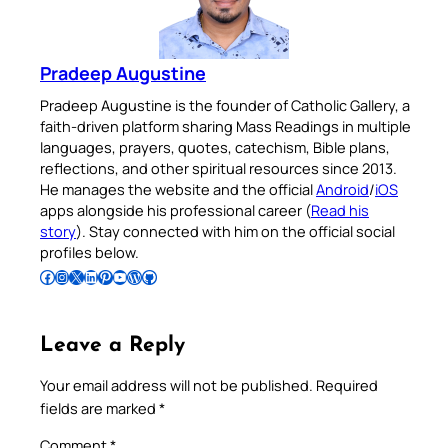
Pradeep Augustine
Pradeep Augustine is the founder of Catholic Gallery, a
faith-driven platform sharing Mass Readings in multiple
languages, prayers, quotes, catechism, Bible plans,
reflections, and other spiritual resources since 2013.
He manages the website and the official
Android
/
iOS
apps alongside his professional career (
Read his
story
). Stay connected with him on the official social
profiles below.
Follow Pradeep on Facebook
Follow Pradeep on Instagram
Follow Pradeep on X
Follow Pradeep on LinkedIn
Follow Pradeep on Pinterest
Subscribe to Pradeep’s Youtube Channel
Follow Pradeep on WordPress
Follow Pradeep on GitHub
Leave a Reply
Your email address will not be published.
Required
fields are marked
*
Comment
*