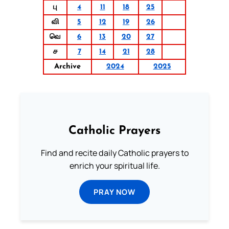
பு
4
11
18
25
வி
5
12
19
26
வெ
6
13
20
27
ச
7
14
21
28
Archive
2024
2025
Catholic Prayers
Find and recite daily Catholic prayers to
enrich your spiritual life.
PRAY NOW