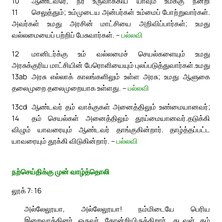
10
ஆண்டவரே, நீர் உருவாக்கிய யாவும் உமக்கு நன்றி
11
செலுத்தும்; உம்முடைய அன்பர்கள் உம்மைப் போற்றுவார்கள்.
அவர்கள் உமது அரசின் மாட்சியை அறிவிப்பார்கள்; உமது
வல்லமையைப் பற்றிப் பேசுவார்கள். –
பல்லவி
12
மானிடர்க்கு உம் வல்லமைச் செயல்களையும் உமது
அரசுக்குரிய மாட்சியின் பேரொளியையும் புலப்படுத்துவார்கள்.
உமது
13ab
அரசு எல்லாக் காலங்களிலும் உள்ள அரசு; உமது ஆளுகை
தலைமுறை தலைமுறையாக உள்ளது. –
பல்லவி
13cd
ஆண்டவர் தம் வாக்குகள் அனைத்திலும் உண்மையானவர்;
14
தம் செயல்கள் அனைத்திலும் தூய்மையானவர்.
தடுக்கி
விழும் யாவரையும் ஆண்டவர் தாங்குகின்றார். தாழ்த்தப்பட்ட
யாவரையும் தூக்கி விடுகின்றார். –
பல்லவி
நற்செய்திக்கு முன் வாழ்த்தொலி
லூக் 7: 16
அல்லேலூயா, அல்லேலூயா! நம்மிடையே பெரிய
இறைவாக்கினர் ஒருவர் தோன்றியிருக்கிறார். கடவுள் தம்