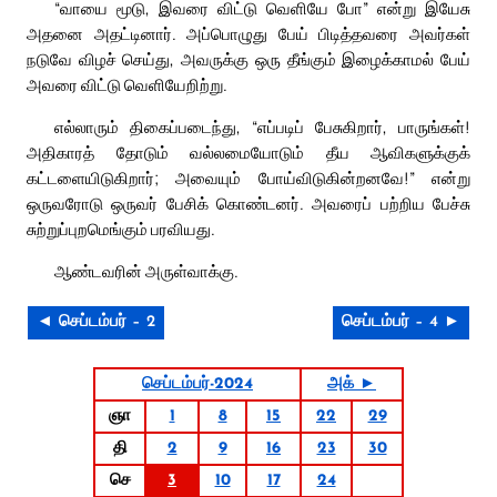
“வாயை மூடு, இவரை விட்டு வெளியே போ” என்று இயேசு
அதனை அதட்டினார். அப்பொழுது பேய் பிடித்தவரை அவர்கள்
நடுவே விழச் செய்து, அவருக்கு ஒரு தீங்கும் இழைக்காமல் பேய்
அவரை விட்டு வெளியேறிற்று.
எல்லாரும் திகைப்படைந்து, “எப்படிப் பேசுகிறார், பாருங்கள்!
அதிகாரத் தோடும் வல்லமையோடும் தீய ஆவிகளுக்குக்
கட்டளையிடுகிறார்; அவையும் போய்விடுகின்றனவே!” என்று
ஒருவரோடு ஒருவர் பேசிக் கொண்டனர். அவரைப் பற்றிய பேச்சு
சுற்றுப்புறமெங்கும் பரவியது.
ஆண்டவரின் அருள்வாக்கு.
◄ செப்டம்பர் – 2
செப்டம்பர் – 4 ►
செப்டம்பர்-2024
அக் ►
ஞா
1
8
15
22
29
தி
2
9
16
23
30
செ
3
10
17
24