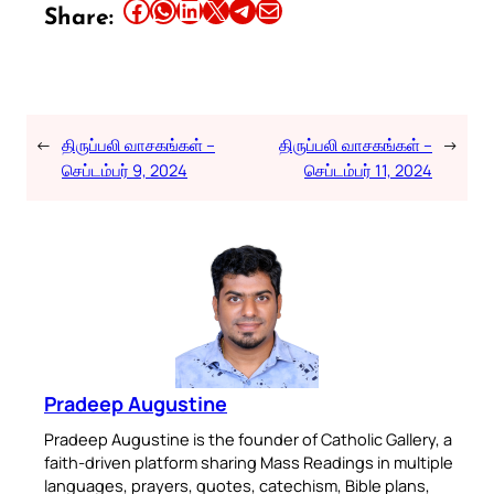
Share this article on Facebook
Share this article on WhatsApp
Share this article on LinkedIn
Share this article on X
Share this article on Telegram
Email this Article
Share:
←
திருப்பலி வாசகங்கள் –
திருப்பலி வாசகங்கள் –
→
செப்டம்பர் 9, 2024
செப்டம்பர் 11, 2024
Pradeep Augustine
Pradeep Augustine is the founder of Catholic Gallery, a
faith-driven platform sharing Mass Readings in multiple
languages, prayers, quotes, catechism, Bible plans,