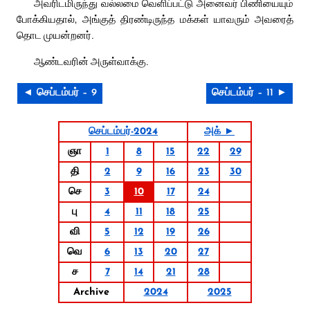
அவரிடமிருந்து வல்லமை வெளிப்பட்டு அனைவர் பிணியையும்
போக்கியதால், அங்குத் திரண்டிருந்த மக்கள் யாவரும் அவரைத்
தொட முயன்றனர்.
ஆண்டவரின் அருள்வாக்கு.
◄ செப்டம்பர் – 9
செப்டம்பர் – 11 ►
செப்டம்பர்-2024
அக் ►
ஞா
1
8
15
22
29
தி
2
9
16
23
30
செ
3
10
17
24
பு
4
11
18
25
வி
5
12
19
26
வெ
6
13
20
27
ச
7
14
21
28
Archive
2024
2025