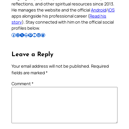
reflections, and other spiritual resources since 2013.
He manages the website and the official
Android
/
iOS
apps alongside his professional career (
Read his
story
). Stay connected with him on the official social
profiles below.
Follow Pradeep on Facebook
Follow Pradeep on Instagram
Follow Pradeep on X
Follow Pradeep on LinkedIn
Follow Pradeep on Pinterest
Subscribe to Pradeep’s Youtube Channel
Follow Pradeep on WordPress
Follow Pradeep on GitHub
Leave a Reply
Your email address will not be published.
Required
fields are marked
*
Comment
*