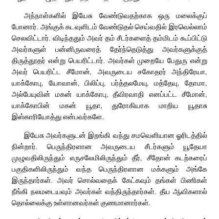
அந்நாள்களில் இயேசு வேண்டுவதற்காக ஒரு மலைக்குப்
போனார். அங்குக் கடவுளிடம் வேண்டுதல் செய்வதில் இரவெல்லாம்
செலவிட்டார். விடிந்ததும் அவர் தம் சீடர்களைத் தம்மிடம் கூப்பிட்டு
அவர்களுள் பன்னிருவரைத் தேர்ந்தெடுத்து அவர்களுக்குத்
திருத்தூதர் என்று பெயரிட்டார். அவர்கள் முறையே பேதுரு என்று
அவர் பெயரிட்ட சீமோன், அவருடைய சகோதரர் அந்திரேயா,
யாக்கோபு, யோவான், பிலிப்பு, பர்த்தலமேயு, மத்தேயு, தோமா,
அல்பேயுவின் மகன் யாக்கோபு, தீவிரவாதி எனப்பட்ட சீமோன்,
யாக்கோபின் மகன் யூதா, துரோகியாக மாறிய யூதாசு
இஸ்காரியோத்து என்பவர்களே.
இயேசு அவர்களுடன் இறங்கி வந்து சமவெளியான ஓரிடத்தில்
நின்றார். பெருந்திரளான அவருடைய சீடர்களும் யூதேயா
முழுவதிலிருந்தும் எருசலேமிலிருந்தும் தீர், சீதோன் கடற்கரைப்
பகுதிகளிலிருந்தும் வந்த பெருந்திரளான மக்களும் அங்கே
இருந்தார்கள். அவர் சொல்வதைக் கேட்கவும் தங்கள் பிணிகள்
நீங்கி நலமடையவும் அவர்கள் வந்திருந்தார்கள். தீய ஆவிகளால்
தொல்லைக்கு உள்ளானவர்கள் குணமானார்கள்.