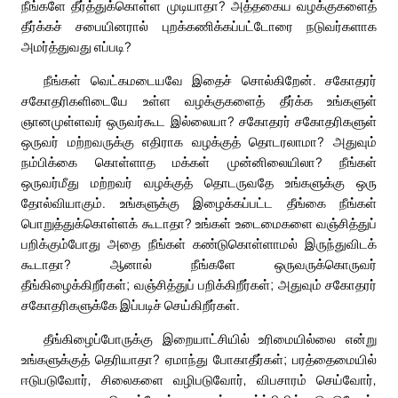
நீங்களே தீர்த்துக்கொள்ள முடியாதா? அத்தகைய வழக்குகளைத்
தீர்க்கச் சபையினரால் புறக்கணிக்கப்பட்டோரை நடுவர்களாக
அமர்த்துவது எப்படி?
நீங்கள் வெட்கமடையவே இதைச் சொல்கிறேன். சகோதரர்
சகோதரிகளிடையே உள்ள வழக்குகளைத் தீர்க்க உங்களுள்
ஞானமுள்ளவர் ஒருவர்கூட இல்லையா? சகோதரர் சகோதரிகளுள்
ஒருவர் மற்றவருக்கு எதிராக வழக்குத் தொடரலாமா? அதுவும்
நம்பிக்கை கொள்ளாத மக்கள் முன்னிலையிலா? நீங்கள்
ஒருவர்மீது மற்றவர் வழக்குத் தொடருவதே உங்களுக்கு ஒரு
தோல்வியாகும். உங்களுக்கு இழைக்கப்பட்ட தீங்கை நீங்கள்
பொறுத்துக்கொள்ளக் கூடாதா? உங்கள் உடைமைகளை வஞ்சித்துப்
பறிக்கும்போது அதை நீங்கள் கண்டுகொள்ளாமல் இருந்துவிடக்
கூடாதா? ஆனால் நீங்களே ஒருவருக்கொருவர்
தீங்கிழைக்கிறீர்கள்; வஞ்சித்துப் பறிக்கிறீர்கள்; அதுவும் சகோதரர்
சகோதரிகளுக்கே இப்படிச் செய்கிறீர்கள்.
தீங்கிழைப்போருக்கு இறையாட்சியில் உரிமையில்லை என்று
உங்களுக்குத் தெரியாதா? ஏமாந்து போகாதீர்கள்; பரத்தைமையில்
ஈடுபடுவோர், சிலைகளை வழிபடுவோர், விபசாரம் செய்வோர்,