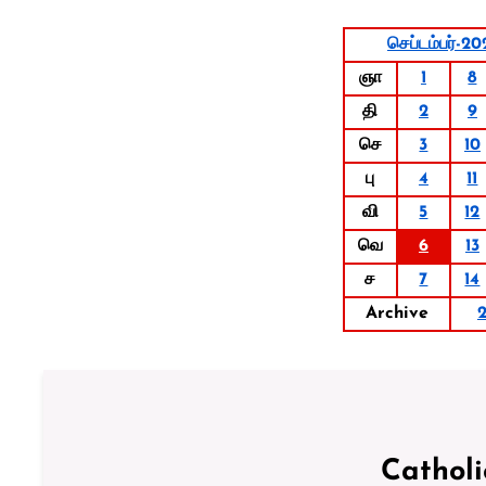
செப்டம்பர்-20
ஞா
1
8
தி
2
9
செ
3
10
பு
4
11
வி
5
12
வெ
6
13
ச
7
14
Archive
Cathol