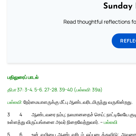
Sunday 
Read thoughtful reflections f
REFL
பதிலுரைப் பாடல்
திபா 37: 3-4. 5-6. 27-28. 39-40 (பல்லவி: 39a)
பல்லவி:
நேர்மையாளருக்கு மீட்பு ஆண்டவரிடமிருந்து வருகின்றது.
3
4
ஆண்டவரை நம்பு; நலமானதைச் செய்; நாட்டிலேயே குடிய
உள்ளத்து விருப்பங்களை அவர் நிறைவேற்றுவார். –
பல்லவி
5
6
உன் வழியை ஆண்டவரிடம் ஒப்படைத்துவிடு; அவரையே 