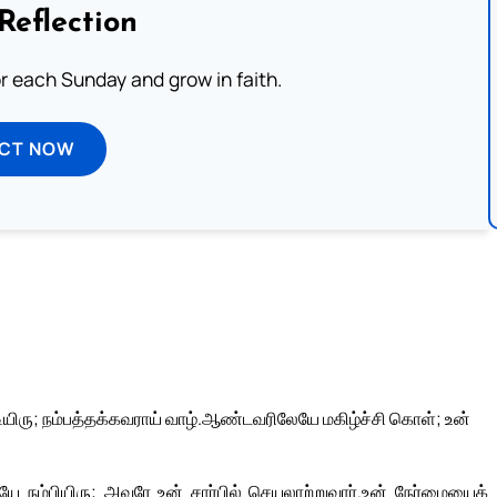
Reflection
or each Sunday and grow in faith.
ECT NOW
ிரு; நம்பத்தக்கவராய் வாழ்.
ஆண்டவரிலேயே மகிழ்ச்சி கொள்; உன்
நம்பியிரு; அவரே உன் சார்பில் செயலாற்றுவார்.
உன் நேர்மையைக்