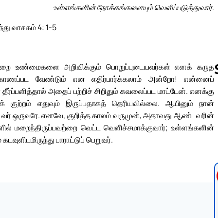
உள்ளங்களின் நோக்கங்களையும் வெளிப்படுத்துவார்.
ந்து வாசகம் 4: 1-5
் மறை உண்மைகளை அறிவிக்கும் பொறுப்புடையவர்கள் எனக் கருத
க் காணப்பட வேண்டும் என எதிர்பார்க்கலாம் அன்றோ! என்னைப்
ர்ப்பளித்தால் அதைப் பற்றிச் சிறிதும் கவலைப்பட மாட்டேன். எனக்கு
கக் குற்றம் எதுவும் இருப்பதாகத் தெரியவில்லை. ஆயினும் நான்
Follow us 
ஆண்டவர் ஒருவரே. எனவே, குறித்த காலம் வருமுன், அதாவது ஆண்டவரின்
ுளில் மறைந்திருப்பவற்றை வெட்ட வெளிச்சமாக்குவார்; உள்ளங்களின்
வுளிடமிருந்து பாராட்டுப் பெறுவர்.