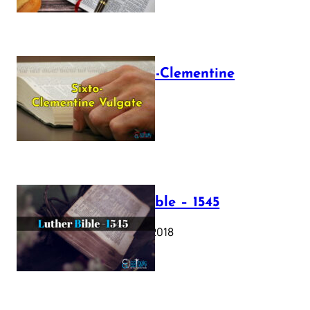
The Sixto-Clementine
Vulgate
July 12, 2025
Luther Bible – 1545
October 17, 2018