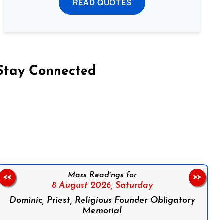
READ QUOTES
Stay Connected
on Facebook
Follow us on Instagram
Follow us on X
Subscribe to our YouTube Channel
Follow us on WhatsApp
Mass Readings for
<<
>>
8 August 2026,
Saturday
Dominic, Priest, Religious Founder Obligatory
Memorial