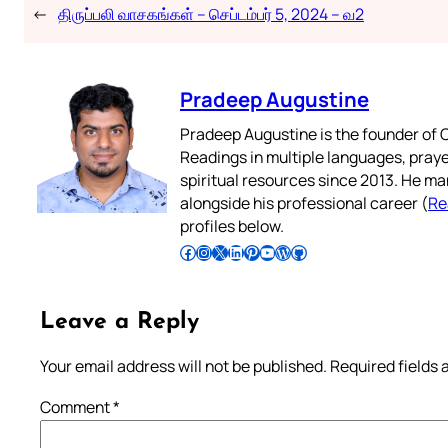
←
திருப்பலி வாசகங்கள் – செப்டம்பர் 5, 2024 – வ2
Pradeep Augustine
Pradeep Augustine is the founder of C
Readings in multiple languages, praye
spiritual resources since 2013. He ma
alongside his professional career (
Re
profiles below.
Follow Pradeep on Facebook
Follow Pradeep on Instagram
Follow Pradeep on X
Follow Pradeep on LinkedIn
Follow Pradeep on Pinterest
Subscribe to Pradeep’s Youtube Channel
Follow Pradeep on WordPress
Follow Pradeep on GitHub
Leave a Reply
Your email address will not be published.
Required fields
Comment
*