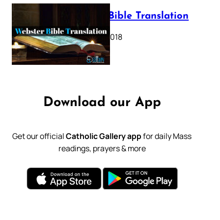
Webster Bible Translation
October 11, 2018
Download our App
Get our official
Catholic Gallery app
for daily Mass
readings, prayers & more