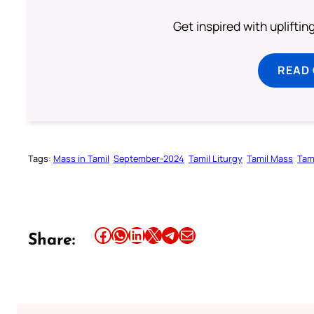
Get inspired with uplifti
READ
Tags:
Mass in Tamil
September-2024
Tamil Liturgy
Tamil Mass
Tam
Share this article on Facebook
Share this article on WhatsApp
Share this article on LinkedIn
Share this article on X
Share this article on Telegram
Email this Article
Share: