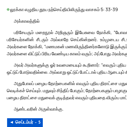
✠
லூக்கா எழுதிய தூய நற்செய்தியிலிருந்து வாசகம் 5: 33-39
அக்காலத்தில்
பரிசேயரும் மறைநூல் அறிஞரும் இயேசுவை நோக்கி, “யோவானு
பரிசேயர்களின் சீடரும் அவ்வாறே செய்கின்றனர். உம்முடைய சீ
அவர்களை நோக்கி, “மணமகன் மணவிருந்தினர்களோடு இருக்கும
அவர்களை விட்டுப் பிரிய வேண்டிய காலம் வரும்; அப்போது அவர்களும
அவர் அவர்களுக்கு ஓர் உவமையையும் கூறினார்: “எவரும் பு
ஒட்டுப் போடுவதில்லை. அவ்வாறு ஒட்டுப் போட்டால் புதிய ஆடையும் 
அதுபோலப் பழைய தோற்பைகளில் எவரும் புதிய திராட்சை மத
வெடிக்கச் செய்யும். மதுவும் சிந்திப் போகும்; தோற்பைகளும் பாழ
பழைய திராட்சை மதுவைக் குடித்தவர் எவரும் புதியதை விரும்ப மாட
ஆண்டவரின் அருள்வாக்கு.
◄ செப்டம்பர் – 5