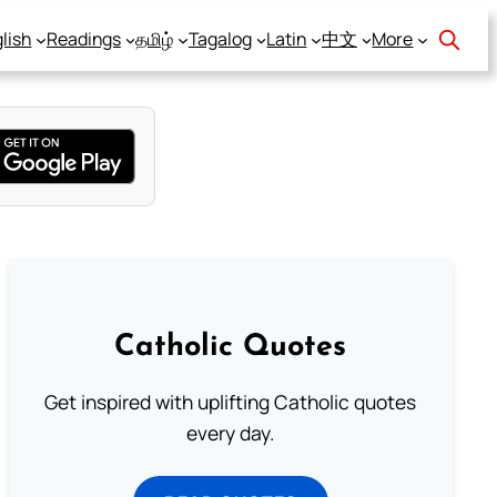
lish
Readings
தமிழ்
Tagalog
Latin
中文
More
Catholic Quotes
Get inspired with uplifting Catholic quotes
every day.