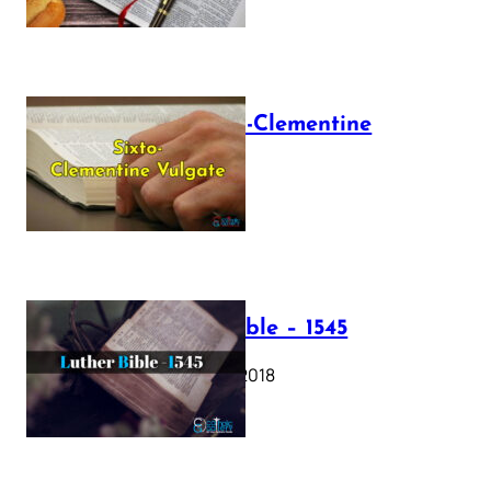
The Sixto-Clementine
Vulgate
July 12, 2025
Luther Bible – 1545
October 17, 2018