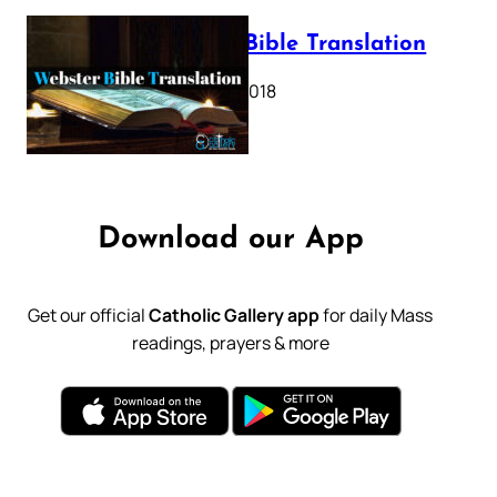
Webster Bible Translation
October 11, 2018
Download our App
Get our official
Catholic Gallery app
for daily Mass
readings, prayers & more