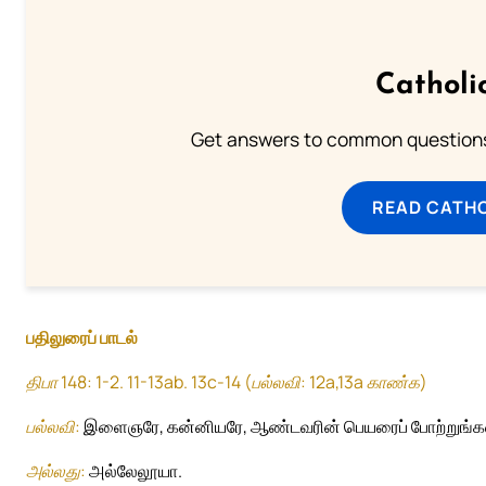
Catholi
Get answers to common questions 
READ CATH
பதிலுரைப் பாடல்
திபா 148: 1-2. 11-13ab. 13c-14 (பல்லவி: 12a,13a காண்க)
பல்லவி:
இளைஞரே, கன்னியரே, ஆண்டவரின் பெயரைப் போற்றுங்கள
அல்லது:
அல்லேலூயா.