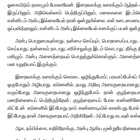
ஓசையிடும் தாளமும் போலாவேன். இறைவாக்கு உரைக்கும் ஆற்றல்
இருப்பினும், அறிவெல்லாம் பெற்றிருப்பினும், மலைகளை இடம்ப
என்னிடம் அன்பு இல்லையேல் நான் ஒன்றுமில்லை. என் உடைமையை எ
ஒப்புவித்தாலும், என்னிடம் அன்பு இல்லையேல் எனக்குப் பயன் ஒன்
அன்பு பொறுமையுள்ளது; நன்மை செய்யும்; பொறாமைப்படாது; 
செய்யாது; தன்னலம் நாடாது; எரிச்சலுக்கு இடம் கொடாது; தீங்க
மகிழும். அன்பு அனைத்தையும் பொறுத்துக்கொள்ளும்; அனைத்தைய
மன உறுதியாய் இருக்கும்.
இறைவாக்கு உரைக்கும் கொடை ஒழிந்துபோம்; பரவசப்பேச்சுப் ப
ஒருபோதும் அழியாது. ஏனெனில், நமது அறிவு அரைகுறையானது
வரும்போது அரைகுறையானது ஒழிந்துபோம். நான் குழந்தையா
மனநிலையைப் பெற்றிருந்தேன்; குழந்தையைப் போல எண்ணினேன
விட்டேன். ஏனெனில் இப்போது நாம் கண்ணாடியில் காண்பது போல்
இப்போது நான் அரைகுறையாய் அறிகிறேன்; அப்போது கடவுள் என்
ஆக, நம்பிக்கை, எதிர்நோக்கு, அன்பு ஆகிய மூன்றுமே நிலைய