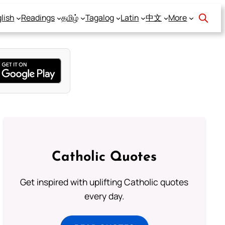
lish
Readings
தமிழ்
Tagalog
Latin
中文
More
Catholic Quotes
Get inspired with uplifting Catholic quotes
every day.