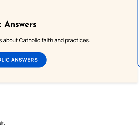
c Answers
about Catholic faith and practices.
OLIC ANSWERS
்.