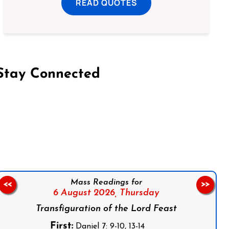
READ QUOTES
Stay Connected
on Facebook
Follow us on Instagram
Follow us on X
Subscribe to our YouTube Channel
Follow us on WhatsApp
Mass Readings for
<<
>>
6 August 2026,
Thursday
Transfiguration of the Lord Feast
First:
Daniel 7: 9-10, 13-14