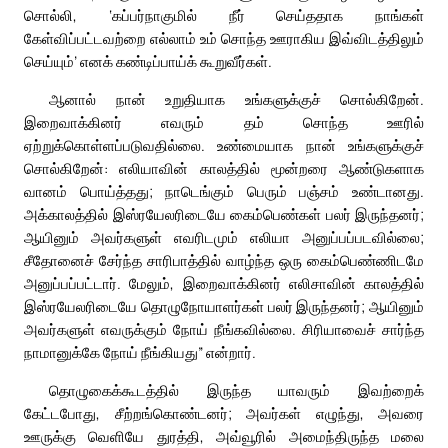
சொல்லி, ‘கப்பர்நாகுமில் நீர் செய்ததாக நாங்கள்
கேள்விப்பட்டவற்றை எல்லாம் உம் சொந்த ஊராகிய இவ்விடத்திலும்
செய்யும்’ எனக் கண்டிப்பாய்க் கூறுவீர்கள்.
ஆனால் நான் உறுதியாக உங்களுக்குச் சொல்கிறேன்.
இறைவாக்கினர் எவரும் தம் சொந்த ஊரில்
ஏற்றுக்கொள்ளப்படுவதில்லை. உண்மையாக நான் உங்களுக்குச்
சொல்கிறேன்: எலியாவின் காலத்தில் மூன்றரை ஆண்டுகளாக
வானம் பொய்த்தது; நாடெங்கும் பெரும் பஞ்சம் உண்டானது.
அக்காலத்தில் இஸ்ரயேலரிடையே கைம்பெண்கள் பலர் இருந்தனர்;
ஆயினும் அவர்களுள் எவரிடமும் எலியா அனுப்பப்படவில்லை;
சீதோனைச் சேர்ந்த சாரிபாத்தில் வாழ்ந்த ஒரு கைம்பெண்ணிடமே
அனுப்பப்பட்டார். மேலும், இறைவாக்கினர் எலிசாவின் காலத்தில்
இஸ்ரயேலரிடையே தொழுநோயாளர்கள் பலர் இருந்தனர்; ஆயினும்
அவர்களுள் எவருக்கும் நோய் நீங்கவில்லை. சிரியாவைச் சார்ந்த
நாமானுக்கே நோய் நீங்கியது” என்றார்.
தொழுகைக்கூடத்தில் இருந்த யாவரும் இவற்றைக்
கேட்டபோது, சீற்றங்கொண்டனர்; அவர்கள் எழுந்து, அவரை
ஊருக்கு வெளியே துரத்தி, அவ்வூரில் அமைந்திருந்த மலை