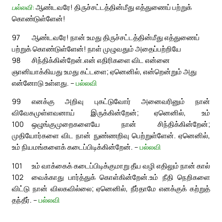
பல்லவி:
ஆண்டவரே! திருச்சட்டத்தின்மீது எத்துணைப் பற்றுக்
கொண்டுள்ளேன்!
97
ஆண்டவரே! நான் உமது திருச்சட்டத்தின்மீது எத்துணைப்
பற்றுக் கொண்டுள்ளேன்! நாள் முழுவதும் அதைப்பற்றியே
98
சிந்திக்கின்றேன்.
என் எதிரிகளை விட என்னை
ஞானியாக்கியது உமது கட்டளை; ஏனெனில், என்றென்றும் அது
என்னோடு உள்ளது. –
பல்லவி
99
எனக்கு அறிவு புகட்டுவோர் அனைவரினும் நான்
விவேகமுள்ளவனாய் இருக்கின்றேன்; ஏனெனில், உம்
100
ஒழுங்குமுறைகளையே நான் சிந்திக்கின்றேன்;
முதியோர்களை விட நான் நுண்ணறிவு பெற்றுள்ளேன். ஏனெனில்,
உம் நியமங்களைக் கடைப்பிடிக்கின்றேன். –
பல்லவி
101
உம் வாக்கைக் கடைப்பிடிக்குமாறு தீய வழி எதிலும் நான் கால்
102
வைக்காது பார்த்துக் கொள்கின்றேன்.
உம் நீதி நெறிகளை
விட்டு நான் விலகவில்லை; ஏனெனில், நீர்தாமே எனக்குக் கற்றுத்
தந்தீர். –
பல்லவி