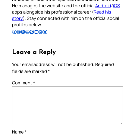
He manages the website and the official
Android
/
iOS
apps alongside his professional career (
Read his
story
). Stay connected with him on the official social
profiles below.
Follow Pradeep on Facebook
Follow Pradeep on Instagram
Follow Pradeep on X
Follow Pradeep on LinkedIn
Follow Pradeep on Pinterest
Subscribe to Pradeep’s Youtube Channel
Follow Pradeep on WordPress
Follow Pradeep on GitHub
Leave a Reply
Your email address will not be published.
Required
fields are marked
*
Comment
*
Name
*