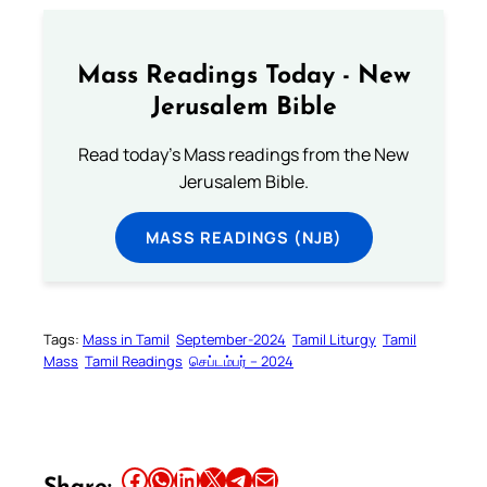
Mass Readings Today - New
Jerusalem Bible
Read today's Mass readings from the New
Jerusalem Bible.
MASS READINGS (NJB)
Tags:
Mass in Tamil
September-2024
Tamil Liturgy
Tamil
Mass
Tamil Readings
செப்டம்பர் – 2024
Share this article on Facebook
Share this article on WhatsApp
Share this article on LinkedIn
Share this article on X
Share this article on Telegram
Email this Article