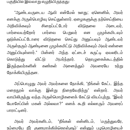
பகுதியில் இவ்வாறு எழுதியிருந்தது:
“ஆண்டவருடைய ஆவி என்மேல் உளது; ஏனெனில், அவர்
எனக்கு அருள்பொழிவு செய்துள்ளார். ஏழைகளுக்கு நற்செய்தியை
அறிவிக்கவும் சிறைப்பட்டோர் விடுதலை அடைவர்,
பார்வையற்றோர் பார்வை பெறுவர் என முழக்கமிடவும்
ஒடுக்கப்பட்டோரை விடுதலை செய்து அனுப்பவும் ஆண்டவர்
அருள்தரும் ஆண்டினை முழக்கமிட்டு அறிவிக்கவும் அவர் என்னை
அனுப்பியுள்ளார்.” பின்னர் அந்த ஏட்டைச் சுருட்டி ஏவலரிடம்
கொடுத்து விட்டு அமர்ந்தார். தொழுகைக்கூடத்தில்
இருந்தவர்களின் கண்கள் அனைத்தும் அவரையே உற்று
நோக்கியிருந்தன.
அப்பொழுது அவர் அவர்களை நோக்கி, “நீங்கள் கேட்ட இந்த
மறைநூல் வாக்கு இன்று நிறைவேறிற்று” என்றார். அவர்
வாயிலிருந்து வந்த அருள்மொழிகளைக் கேட்டு வியப்புற்று, “இவர்
யோசேப்பின் மகன் அல்லவா?” எனக் கூறி எல்லாரும் அவரைப்
பாராட்டினர்.
அவர் அவர்களிடம், “நீங்கள் என்னிடம், ‘மருத்துவரே,
உம்மையே நீர் குணமாக்கிக்கொள்ளும்’ என்னும் பழமொழியைச்