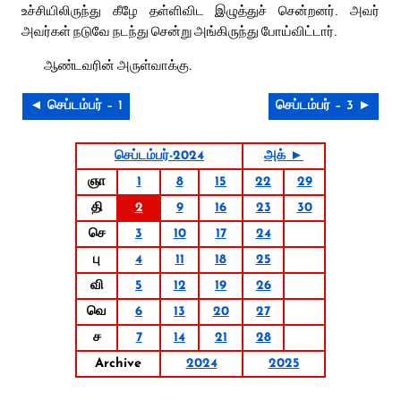
உச்சியிலிருந்து கீழே தள்ளிவிட இழுத்துச் சென்றனர். அவர்
அவர்கள் நடுவே நடந்து சென்று அங்கிருந்து போய்விட்டார்.
ஆண்டவரின் அருள்வாக்கு.
◄ செப்டம்பர் – 1
செப்டம்பர் – 3 ►
செப்டம்பர்-2024
அக் ►
ஞா
1
8
15
22
29
தி
2
9
16
23
30
செ
3
10
17
24
பு
4
11
18
25
வி
5
12
19
26
வெ
6
13
20
27
ச
7
14
21
28
Archive
2024
2025