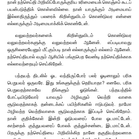
நான் நற்செய்தி அறிவிப்போருக்குரிய உரிமையைக் கொஞ்சம் கூடப்
பயன்படுத்திக் கொள்ளவில்லை. நான் யாருக்கும் அடிமையாய்
இல்லாதிருந்தும் பலரைக் கிறிஸ்துவிடம் கொண்டுவர என்னை
எல்லாருக்கும் அடிமையாக்கிக் கொண்டேன்.
வலுவற்றவர்களைக் கிறிஸ்துவிடம் கொண்டுவர
வலுவற்றவர்களுக்கு வலுவற்றவன் ஆனேன். எப்படியாவது
ஒருசிலரையேனும் மீட்கும்படி நான் எல்லாருக்கும் எல்லாம் ஆனேன்.
நற்செய்தியால் வரும் ஆசியில் பங்குபெற வேண்டி நற்செய்திக்காக
எல்லாவற்றையும் செய்கிறேன்.
பந்தயத் திடலில் ஓட வந்திருப்போர் பலர் ஓடினாலும் பரிசு
பெறுபவர் ஒருவரே. இது உங்களுக்குத் தெரியாதா? எனவே, பரிசு
பெறுவதற்காகவே நீங்களும் ஓடுங்கள். பந்தயத்தில்
போட்டியிடுவோர் யாவரும் அழிவுறும் வெற்றி வாகை
சூடுவதற்காகத் தன்னடக்கப் பயிற்சிகளில் ஈடுபடுவர். நாமோ
அழிவற்ற வெற்றிவாகை சூடுவதற்காக இப்படிச் செய்கிறோம்.
நான் குறிக்கோள் இன்றி ஓடுபவரைப் போல ஓடமாட்டேன்.
காற்றைக் குத்துபவரைப் போலக் குத்துச்சண்டை இடமாட்டேன்.
பிறருக்கு நற்செய்தியை அறிவிக்கிற நானே தகுதியற்றவனாக