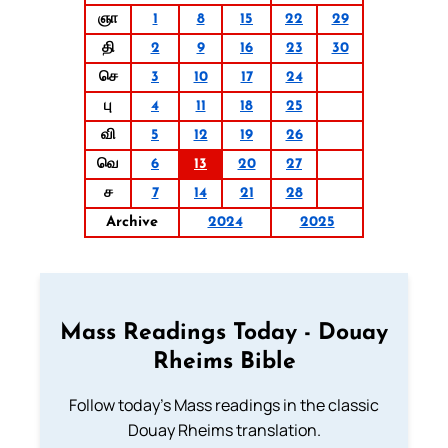
ஞா
1
8
15
22
29
தி
2
9
16
23
30
செ
3
10
17
24
பு
4
11
18
25
வி
5
12
19
26
வெ
6
13
20
27
ச
7
14
21
28
Archive
2024
2025
Mass Readings Today - Douay
Rheims Bible
Follow today's Mass readings in the classic
Douay Rheims translation.