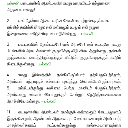
பல்லவி:
படைகளின் ஆண்டவரே! உமது உறைவிடம் எத்துணை
அருமையானது!
2
என் ஆன்மா ஆண்டவரின் கோவில் முற்றங்களுக்காக
ஏங்கித் தவிக்கின்றது; என் உள்ளமும் உடலும் என்றுமுள
இறைவனை மகிழ்ச்சியுடன் பாடுகின்றது. –
பல்லவி
3
படைகளின் ஆண்டவரே! என் அரசரே! என் கடவுளே! உமது
பீடங்களில் அடைக்கலான் குருவிக்கு வீடு கிடைத்துள்ளது; தங்கள்
குஞ்சுகளை வைத்திருப்பதற்குச் சிட்டுக் குருவிகளுக்குக் கூடும்
கிடைத்துள்ளது. –
பல்லவி
4
உமது இல்லத்தில் தங்கியிருப்போர் நற்பேறுபெற்றோர்;
அவர்கள் எந்நாளும் உம்மைப் புகழ்ந்து கொண்டேயிருப்பார்கள்.
5
உம்மிடமிருந்து வலிமை பெற்ற மானிடர் பேறுபெற்றோர்.
அவர்களது உள்ளம் சீயோனுக்குச் செல்லும் நெடுஞ்சாலைகளை
நோக்கியே உள்ளது. –
பல்லவி
11
கடவுளாகிய ஆண்டவர் நமக்குக் கதிரவனும் கேடயமுமாய்
இருக்கின்றார்; ஆண்டவர் அருளையும் மேன்மையையும் அளிப்பார்;
மாசற்றவர்களாய் நடப்பவர்களுக்கு நன்மையானவற்றை