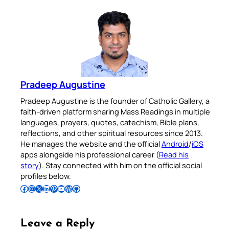
Pradeep Augustine
Pradeep Augustine is the founder of Catholic Gallery, a
faith-driven platform sharing Mass Readings in multiple
languages, prayers, quotes, catechism, Bible plans,
reflections, and other spiritual resources since 2013.
He manages the website and the official
Android
/
iOS
apps alongside his professional career (
Read his
story
). Stay connected with him on the official social
profiles below.
Follow Pradeep on Facebook
Follow Pradeep on Instagram
Follow Pradeep on X
Follow Pradeep on LinkedIn
Follow Pradeep on Pinterest
Subscribe to Pradeep’s Youtube Channel
Follow Pradeep on WordPress
Follow Pradeep on GitHub
Leave a Reply