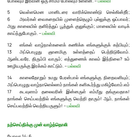
போலவும் இரவின் ஒரு சாமம் போலவும் உள்ளன. –
பல்லவி
5
வெள்ளமென மானிடரை வாரிக்கொண்டு செல்கின்றீர்;
6
அவர்கள் வைகறையில் முளைத்தெழும் புல்லுக்கு ஒப்பாவர்;
அது காலையில் தளிர்த்துப் பூத்துக் குலுங்கும்; மாலையில் வாடிக்
காய்ந்துபோகும். –
பல்லவி
12
எங்கள் வாழ்நாள்களைக் கணிக்க எங்களுக்குக் கற்பியும்;
13
அப்பொழுது ஞானமிகு உள்ளத்தைப் பெற்றிடுவோம்.
ஆண்டவரே, திரும்பி வாரும்; எத்துணைக் காலம் இந்நிலை? உம்
ஊழியருக்கு இரக்கம் காட்டும். –
பல்லவி
14
காலைதோறும் உமது பேரன்பால் எங்களுக்கு நிறைவளியும்;
அப்பொழுது வாழ்நாளெல்லாம் நாங்கள் களிகூர்ந்து மகிழ்வோம்.
எம்
17
கடவுளாம் தலைவரின் இன்னருள் எம்மீது தங்குவதாக!
நாங்கள் செய்பவற்றில் எங்களுக்கு வெற்றி தாரும்! ஆம், நாங்கள்
செய்பவற்றில் வெற்றியருளும்! –
பல்லவி
நற்செய்திக்கு முன் வாழ்த்தொலி
யோவா 14: 6