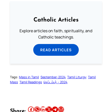
Catholic Articles
Explore articles on faith, spirituality, and
Catholic teachings.
READ ARTICLES
Tags:
Mass in Tamil
September-2024
Tamil Liturgy
Tamil
Mass
Tamil Readings
செப்டம்பர் – 2024
Share this article on Facebook
Share this article on WhatsApp
Share this article on LinkedIn
Share this article on X
Share this article on Telegram
Email this Article
Share: