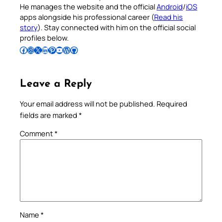
He manages the website and the official
Android
/
iOS
apps alongside his professional career (
Read his
story
). Stay connected with him on the official social
profiles below.
Follow Pradeep on Facebook
Follow Pradeep on Instagram
Follow Pradeep on X
Follow Pradeep on LinkedIn
Follow Pradeep on Pinterest
Subscribe to Pradeep’s Youtube Channel
Follow Pradeep on WordPress
Follow Pradeep on GitHub
Leave a Reply
Your email address will not be published.
Required
fields are marked
*
Comment
*
Name
*