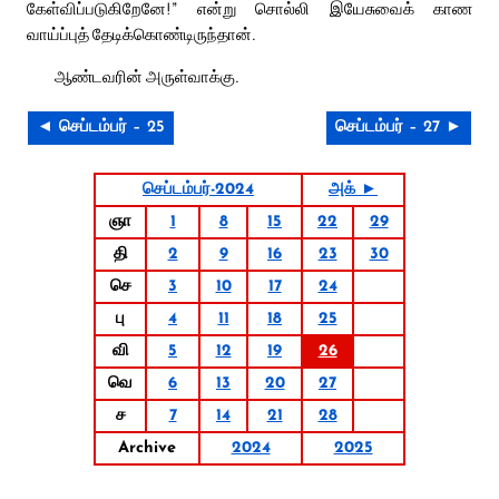
கேள்விப்படுகிறேனே!” என்று சொல்லி இயேசுவைக் காண
வாய்ப்புத் தேடிக்கொண்டிருந்தான்.
ஆண்டவரின் அருள்வாக்கு.
◄ செப்டம்பர் – 25
செப்டம்பர் – 27 ►
செப்டம்பர்-2024
அக் ►
ஞா
1
8
15
22
29
தி
2
9
16
23
30
செ
3
10
17
24
பு
4
11
18
25
வி
5
12
19
26
வெ
6
13
20
27
ச
7
14
21
28
Archive
2024
2025