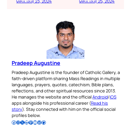
செப்டம்பர் 23, 2024
செப்டம்பர் 25, 2024
Pradeep Augustine
Pradeep Augustine is the founder of Catholic Gallery, a
faith-driven platform sharing Mass Readings in multiple
languages, prayers, quotes, catechism, Bible plans,
reflections, and other spiritual resources since 2013.
He manages the website and the official
Android
/
iOS
apps alongside his professional career (
Read his
story
). Stay connected with him on the official social
profiles below.
Follow Pradeep on Facebook
Follow Pradeep on Instagram
Follow Pradeep on X
Follow Pradeep on LinkedIn
Follow Pradeep on Pinterest
Subscribe to Pradeep’s Youtube Channel
Follow Pradeep on WordPress
Follow Pradeep on GitHub