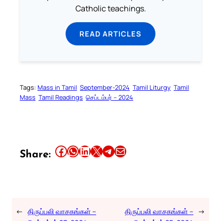
Catholic teachings.
READ ARTICLES
Tags:
Mass in Tamil
September-2024
Tamil Liturgy
Tamil
Mass
Tamil Readings
செப்டம்பர் – 2024
Share this article on Facebook
Share this article on WhatsApp
Share this article on LinkedIn
Share this article on X
Share this article on Telegram
Email this Article
Share:
←
திருப்பலி வாசகங்கள் –
திருப்பலி வாசகங்கள் –
→