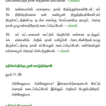
செயல்கள்பற்றி நான் சிந்தனை செய்வேன். –
பல்லவி
30
உண்மையின் பாதையை நான் தேர்ந்துகொண்டேன்; உம்
34
நீதிநெறிகளை என் கண்முன் நிறுத்தியுள்ளேன்.
உம்
திருச்சட்டத்தின்படி நடக்க எனக்கு மெய்யுணர்வு தாரும். அதை
நான் முழு உள்ளத்தோடு கடைப்பிடிப்பேன். –
பல்லவி
35
உம் கட்டளைகள் காட்டும் நெறியில் என்னை நடத்தும்;
44
ஏனெனில், அதில் நான் மகிழ்ச்சி அடைகின்றேன்.
உமது
திருச்சட்டத்தை நான் எப்போதும் கடைப்பிடிப்பேன்; என்றென்றும்
எக்காலமும் அதைப் பின்பற்றுவேன். –
பல்லவி
நற்செய்திக்கு முன் வாழ்த்தொலி
லூக் 11: 28
அல்லேலூயா, அல்லேலூயா! இறைவார்த்தையைக் கேட்டு
அதைக் கடைப்பிடிப்போர் இன்னும் அதிகம் பேறுபெற்றோர்.
அல்லேலூயா.
நற்செய்தி வாசகம்