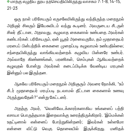
✠
மாற்கு எழுதிய தூய நற்செய்தியிலிருந்து வாசகம் 7: 1-8, 14-15,
21-23
ஒரு நாள் பரிசேயரும் எருசலேமிலிருந்து வந்திருந்த மறைநூல்
அறிஞர் சிலரும் இயேசுவிடம் வந்து கூடினர். அவருடைய சீடருள்
சிலர் தீட்டான, அதாவது, கழுவாத கைகளால் உண்பதை அவர்கள்
கண்டார்கள். பரிசேயரும், ஏன் யூதர் அனைவருமே, தம் மூதாதையர்
மரபைப் பின்பற்றிக் கைகளை முறைப்படி கழுவாமல் உண்பதில்லை;
சந்தையிலிருந்து வாங்கியவற்றைக் கழுவிய பின்னரே உண்பர்.
அவ்வாறே கிண்ணங்கள், பரணிகள், செம்புகள் ஆகியவற்றைக்
கழுவுதல் போன்று அவர்கள் கடைப்பிடிக்க வேண்டிய மரபுகள்
இன்னும் பல இருந்தன.
ஆகவே பரிசேயரும் மறைநூல் அறிஞரும் அவரை நோக்கி, “உம்
சீடர் மூதாதையர் மரபுப்படி நடவாமல் தீட்டான கைகளால் உணவு
அருந்துவதேன்?” என்று கேட்டனர்.
அதற்கு அவர், “வெளிவேடக்காரர்களாகிய உங்களைப் பற்றி
எசாயா பொருத்தமாக இறைவாக்கு உரைத்திருக்கிறார். ‘இம்மக்கள்
உதட்டினால் என்னைப் போற்றுகின்றனர்; இவர்கள் உள்ளமோ
என்னை விட்டு வெகு தொலையில் இருக்கிறது. மனிதக்