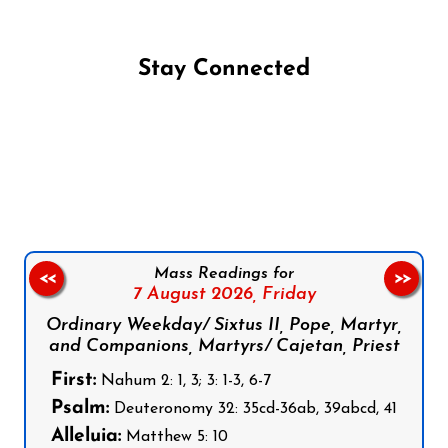
Stay Connected
Follow us on Facebook
Follow us on Instagram
Follow us on X
Subscribe to our YouTube Channel
Follow us on WhatsApp
Mass Readings for
<<
>>
7 August 2026,
Friday
Ordinary Weekday/ Sixtus II, Pope, Martyr,
and Companions, Martyrs/ Cajetan, Priest
First:
Nahum 2: 1, 3; 3: 1-3, 6-7
Psalm:
Deuteronomy 32: 35cd-36ab, 39abcd, 41
Alleluia:
Matthew 5: 10