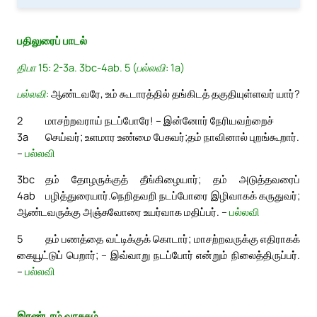
பதிலுரைப் பாடல்
திபா 15: 2-3a. 3bc-4ab. 5 (பல்லவி: 1a)
பல்லவி:
ஆண்டவரே, உம் கூடாரத்தில் தங்கிடத் தகுதியுள்ளவர் யார்?
2
மாசற்றவராய் நடப்போரே! – இன்னோர் நேரியவற்றைச்
3a
செய்வர்; உளமார உண்மை பேசுவர்;
தம் நாவினால் புறங்கூறார்.
–
பல்லவி
3bc
தம் தோழருக்குத் தீங்கிழையார்; தம் அடுத்தவரைப்
4ab
பழித்துரையார்.
நெறிதவறி நடப்போரை இழிவாகக் கருதுவர்;
ஆண்டவருக்கு அஞ்சுவோரை உயர்வாக மதிப்பர். –
பல்லவி
5
தம் பணத்தை வட்டிக்குக் கொடார்; மாசற்றவருக்கு எதிராகக்
கையூட்டுப் பெறார்; – இவ்வாறு நடப்போர் என்றும் நிலைத்திருப்பர்.
–
பல்லவி
இரண்டாம் வாசகம்