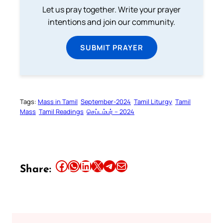
Let us pray together. Write your prayer
intentions and join our community.
SUBMIT PRAYER
Tags:
Mass in Tamil
September-2024
Tamil Liturgy
Tamil
Mass
Tamil Readings
செப்டம்பர் – 2024
Share this article on Facebook
Share this article on WhatsApp
Share this article on LinkedIn
Share this article on X
Share this article on Telegram
Email this Article
Share: