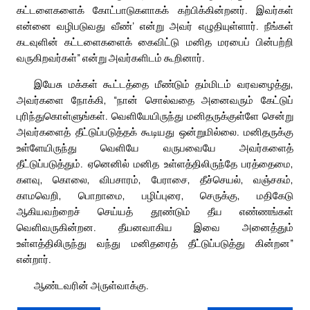
கட்டளைகளைக் கோட்பாடுகளாகக் கற்பிக்கின்றனர். இவர்கள்
என்னை வழிபடுவது வீண்’ என்று அவர் எழுதியுள்ளார். நீங்கள்
கடவுளின் கட்டளைகளைக் கைவிட்டு மனித மரபைப் பின்பற்றி
வருகிறவர்கள்” என்று அவர்களிடம் கூறினார்.
இயேசு மக்கள் கூட்டத்தை மீண்டும் தம்மிடம் வரவழைத்து,
அவர்களை நோக்கி, “நான் சொல்வதை அனைவரும் கேட்டுப்
புரிந்துகொள்ளுங்கள். வெளியேயிருந்து மனிதருக்குள்ளே சென்று
அவர்களைத் தீட்டுப்படுத்தக் கூடியது ஒன்றுமில்லை. மனிதருக்கு
உள்ளேயிருந்து வெளியே வருபவையே அவர்களைத்
தீட்டுப்படுத்தும். ஏனெனில் மனித உள்ளத்திலிருந்தே பரத்தைமை,
களவு, கொலை, விபசாரம், பேராசை, தீச்செயல், வஞ்சகம்,
காமவெறி, பொறாமை, பழிப்புரை, செருக்கு, மதிகேடு
ஆகியவற்றைச் செய்யத் தூண்டும் தீய எண்ணங்கள்
வெளிவருகின்றன. தீயனவாகிய இவை அனைத்தும்
உள்ளத்திலிருந்து வந்து மனிதரைத் தீட்டுப்படுத்து கின்றன”
என்றார்.
ஆண்டவரின் அருள்வாக்கு.