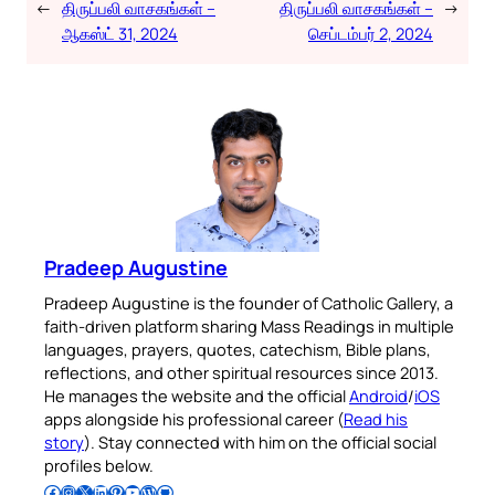
←
திருப்பலி வாசகங்கள் –
திருப்பலி வாசகங்கள் –
→
ஆகஸ்ட் 31, 2024
செப்டம்பர் 2, 2024
Pradeep Augustine
Pradeep Augustine is the founder of Catholic Gallery, a
faith-driven platform sharing Mass Readings in multiple
languages, prayers, quotes, catechism, Bible plans,
reflections, and other spiritual resources since 2013.
He manages the website and the official
Android
/
iOS
apps alongside his professional career (
Read his
story
). Stay connected with him on the official social
profiles below.
Follow Pradeep on Facebook
Follow Pradeep on Instagram
Follow Pradeep on X
Follow Pradeep on LinkedIn
Follow Pradeep on Pinterest
Subscribe to Pradeep’s Youtube Channel
Follow Pradeep on WordPress
Follow Pradeep on GitHub