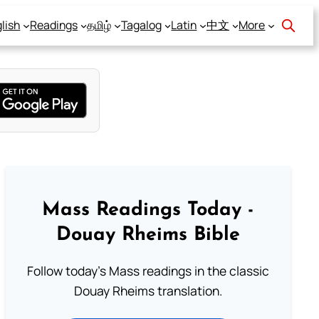
lish
Readings
தமிழ்
Tagalog
Latin
中文
More
Mass Readings Today -
Douay Rheims Bible
Follow today's Mass readings in the classic
Douay Rheims translation.