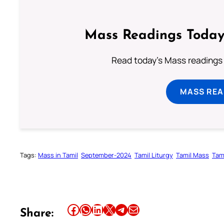
Mass Readings Today
Read today's Mass readings 
MASS REA
Tags:
Mass in Tamil
September-2024
Tamil Liturgy
Tamil Mass
Tam
Share this article on Facebook
Share this article on WhatsApp
Share this article on LinkedIn
Share this article on X
Share this article on Telegram
Email this Article
Share: