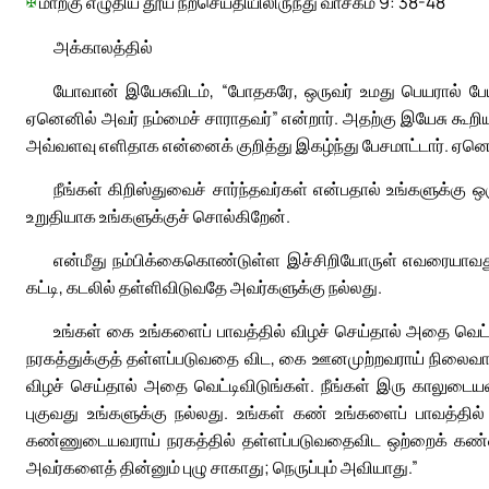
✠
மாற்கு எழுதிய தூய நற்செய்தியிலிருந்து வாசகம் 9: 38-48
அக்காலத்தில்
யோவான் இயேசுவிடம், “போதகரே, ஒருவர் உமது பெயரால் பேய
ஏனெனில் அவர் நம்மைச் சாராதவர்” என்றார். அதற்கு இயேசு கூறி
அவ்வளவு எளிதாக என்னைக் குறித்து இகழ்ந்து பேசமாட்டார். ஏனெனி
நீங்கள் கிறிஸ்துவைச் சார்ந்தவர்கள் என்பதால் உங்களுக்க
உறுதியாக உங்களுக்குச் சொல்கிறேன்.
என்மீது நம்பிக்கைகொண்டுள்ள இச்சிறியோருள் எவரையாவது 
கட்டி, கடலில் தள்ளிவிடுவதே அவர்களுக்கு நல்லது.
உங்கள் கை உங்களைப் பாவத்தில் விழச் செய்தால் அதை வெட
நரகத்துக்குத் தள்ளப்படுவதை விட, கை ஊனமுற்றவராய் நிலைவாழ்வ
விழச் செய்தால் அதை வெட்டிவிடுங்கள். நீங்கள் இரு காலுடைய
புகுவது உங்களுக்கு நல்லது. உங்கள் கண் உங்களைப் பாவத்தில் 
கண்ணுடையவராய் நரகத்தில் தள்ளப்படுவதைவிட ஒற்றைக் கண்ணர
அவர்களைத் தின்னும் புழு சாகாது; நெருப்பும் அவியாது.”