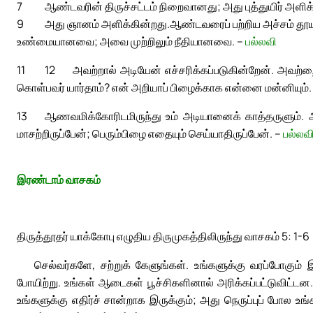
7
ஆண்டவரின் திருச்சட்டம் நிறைவானது; அது புத்துயிர் அளி
9
அது ஞானம் அளிக்கின்றது.
ஆண்டவரைப் பற்றிய அச்சம் தூயத
உண்மையானவை; அவை முற்றிலும் நீதியானவை. –
பல்லவி
11
12
அவற்றால் அடியேன் எச்சரிக்கப்படுகின்றேன். அவற்றைக
கொள்பவர் யார்தாம்? என் அறியாப் பிழைக்காக என்னை மன்னியும்.
13
ஆணவமிக்கோரிடமிருந்து உம் அடியானைக் காத்தருளும். அ
மாசற்றிருப்பேன்; பெரும்பிழை எதையும் செய்யாதிருப்பேன். –
பல்லவ
இரண்டாம் வாசகம்
திருத்தூதர் யாக்கோபு எழுதிய திருமுகத்திலிருந்து வாசகம் 5: 1-6
செல்வர்களே, சற்றுக் கேளுங்கள். உங்களுக்கு வரப்போகும
போயிற்று. உங்கள் ஆடைகள் பூச்சிகளினால் அரிக்கப்பட்டுவிட்டன. 
உங்களுக்கு எதிர்ச் சான்றாக இருக்கும்; அது நெருப்புப் போல 