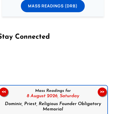
MASS READINGS (DRB)
Stay Connected
on Facebook
Follow us on Instagram
Follow us on X
Subscribe to our YouTube Channel
Follow us on WhatsApp
Mass Readings for
<<
>>
8 August 2026,
Saturday
Dominic, Priest, Religious Founder Obligatory
Memorial