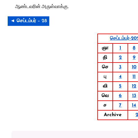
ஆண்டவரின் அருள்வாக்கு.
◄ செப்டம்பர் – 28
செப்டம்பர்-20
ஞா
1
8
தி
2
9
செ
3
10
பு
4
11
வி
5
12
வெ
6
13
ச
7
14
Archive