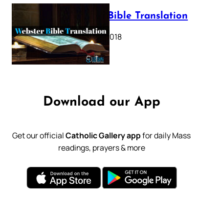
Webster Bible Translation
October 11, 2018
Download our App
Get our official
Catholic Gallery app
for daily Mass
readings, prayers & more