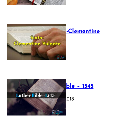
The Sixto-Clementine
Vulgate
July 12, 2025
Luther Bible – 1545
October 17, 2018