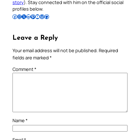
story
). Stay connected with him on the official social
profiles below.
Follow Pradeep on Facebook
Follow Pradeep on Instagram
Follow Pradeep on X
Follow Pradeep on LinkedIn
Follow Pradeep on Pinterest
Subscribe to Pradeep’s Youtube Channel
Follow Pradeep on WordPress
Follow Pradeep on GitHub
Leave a Reply
Your email address will not be published.
Required
fields are marked
*
Comment
*
Name
*
Email
*