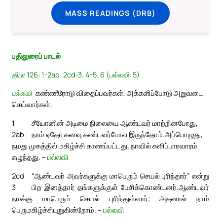
MASS READINGS (DRB)
பதிலுரைப் பாடல்
திபா 126: 1-2ab. 2cd-3. 4-5. 6 (பல்லவி: 5)
பல்லவி:
கண்ணீரோடு விதைப்பவர்கள், அக்களிப்போடு அறுவடை
செய்வார்கள்.
1
சீயோனின் அடிமை நிலையை ஆண்டவர் மாற்றினபோது,
2ab
நாம் ஏதோ கனவு கண்டவர்போல இருந்தோம்.
அப்பொழுது,
நமது முகத்தில் மகிழ்ச்சி காணப்பட்டது. நாவில் களிப்பாரவாரம்
எழுந்தது. –
பல்லவி
2cd
“ஆண்டவர் அவர்களுக்கு மாபெரும் செயல் புரிந்தார்” என்று
3
பிற இனத்தார் தங்களுக்குள் பேசிக்கொண்டனர்.
ஆண்டவர்
நமக்கு மாபெரும் செயல் புரிந்துள்ளார்; அதனால் நாம்
பெருமகிழ்ச்சியுறுகின்றோம். –
பல்லவி