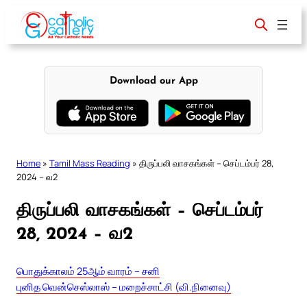
Skip
to
content
Download our App
Home
»
Tamil Mass Reading
»
திருப்பலி வாசகங்கள் – செப்டம்பர் 28,
2024 – வ2
திருப்பலி வாசகங்கள் – செப்டம்பர்
28, 2024 – வ2
பொதுக்காலம் 25ஆம் வாரம் – சனி
புனித வென்செஸ்லாஸ் – மறைச்சாட்சி (வி.நினைவு)