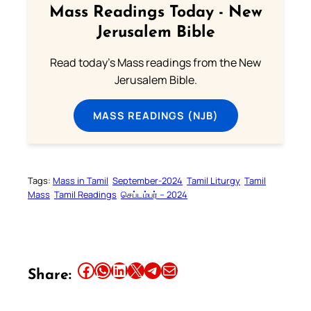
Mass Readings Today - New
Jerusalem Bible
Read today's Mass readings from the New
Jerusalem Bible.
MASS READINGS (NJB)
Tags:
Mass in Tamil
September-2024
Tamil Liturgy
Tamil
Mass
Tamil Readings
செப்டம்பர் – 2024
Share this article on Facebook
Share this article on WhatsApp
Share this article on LinkedIn
Share this article on X
Share this article on Telegram
Email this Article
Share: