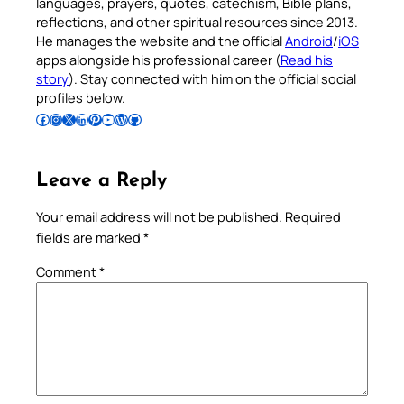
languages, prayers, quotes, catechism, Bible plans,
reflections, and other spiritual resources since 2013.
He manages the website and the official
Android
/
iOS
apps alongside his professional career (
Read his
story
). Stay connected with him on the official social
profiles below.
Follow Pradeep on Facebook
Follow Pradeep on Instagram
Follow Pradeep on X
Follow Pradeep on LinkedIn
Follow Pradeep on Pinterest
Subscribe to Pradeep’s Youtube Channel
Follow Pradeep on WordPress
Follow Pradeep on GitHub
Leave a Reply
Your email address will not be published.
Required
fields are marked
*
Comment
*