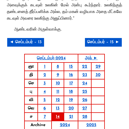
அளவுக்குக் கடவுள் உலகின் மேல் அன்பு கூர்ந்தார். உலகிற்குத்
தண்டனைத் தீர்ப்பளிக்க அல்ல, தம் மகன் வழியாக அதை மீட்கவே
கடவுள் அவரை உலகிற்கு அனுப்பினார்.”
ஆண்டவரின் அருள்வாக்கு.
◄ செப்டம்பர் – 13
செப்டம்பர் – 15 ►
செப்டம்பர்-2024
அக் ►
ஞா
1
8
15
22
29
தி
2
9
16
23
30
செ
3
10
17
24
பு
4
11
18
25
வி
5
12
19
26
வெ
6
13
20
27
ச
7
14
21
28
Archive
2024
2025