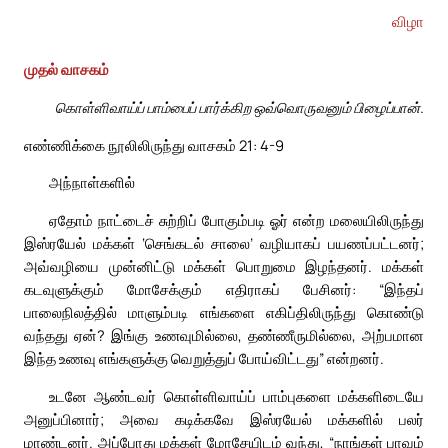
விழா
முதல் வாசகம்
கொள்ளிவாய்ப் பாம்பைப் பார்க்கிற ஒவ்வொருவனும் பிழைப்பான்.
எண்ணிக்கை நூலிலிருந்து வாசகம் 21: 4-9
அந்நாள்களில்
ஏதோம் நாட்டைச் சுற்றிப் போகும்படி ஓர் என்ற மலையிலிருந்து
இஸ்ரயேல் மக்கள் ‘செங்கடல் சாலை’ வழியாகப் பயணப்பட்டனர்;
அவ்வழியை முன்னிட்டு மக்கள் பொறுமை இழந்தனர். மக்கள்
கடவுளுக்கும் மோசேக்கும் எதிராகப் பேசினர்: “இந்தப்
பாலைநிலத்தில் மாளும்படி எங்களை எகிப்திலிருந்து கொண்டு
வந்தது ஏன்? இங்கு உணவுமில்லை, தண்ணீருமில்லை, அற்பமான
இந்த உணவு எங்களுக்கு வெறுத்துப் போய்விட்டது” என்றனர்.
உடனே ஆண்டவர் கொள்ளிவாய்ப் பாம்புகளை மக்களிடையே
அனுப்பினார்; அவை கடிக்கவே இஸ்ரயேல் மக்களில் பலர்
மாண்டனர். அப்போது மக்கள் மோசேயிடம் வந்து, “நாங்கள் பாவம்