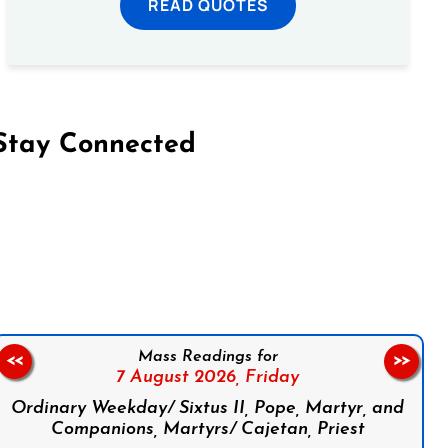
READ QUOTES
Stay Connected
on Facebook
Follow us on Instagram
Follow us on X
Subscribe to our YouTube Channel
Follow us on WhatsApp
Mass Readings for
<<
>>
7 August 2026,
Friday
Ordinary Weekday/ Sixtus II, Pope, Martyr, and
Companions, Martyrs/ Cajetan, Priest