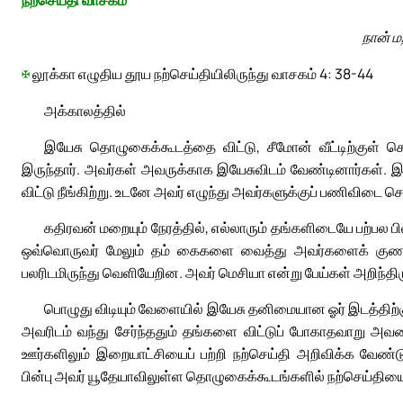
நற்செய்தி வாசகம்
நான் ம
✠
லூக்கா எழுதிய தூய நற்செய்தியிலிருந்து வாசகம் 4: 38-44
அக்காலத்தில்
இயேசு தொழுகைக்கூடத்தை விட்டு, சீமோன் வீட்டிற்குள் சென
இருந்தார். அவர்கள் அவருக்காக இயேசுவிடம் வேண்டினார்கள். 
விட்டு நீங்கிற்று. உடனே அவர் எழுந்து அவர்களுக்குப் பணிவிடை செய
கதிரவன் மறையும் நேரத்தில், எல்லாரும் தங்களிடையே பற்பல ப
ஒவ்வொருவர் மேலும் தம் கைகளை வைத்து அவர்களைக் குணமாக
பலரிடமிருந்து வெளியேறின. அவர் மெசியா என்று பேய்கள் அறிந்திர
பொழுது விடியும் வேளையில் இயேசு தனிமையான ஓர் இடத்திற்குப
அவரிடம் வந்து சேர்ந்ததும் தங்களை விட்டுப் போகாதவாறு அவரை
ஊர்களிலும் இறையாட்சியைப் பற்றி நற்செய்தி அறிவிக்க வேண்டு
பின்பு அவர் யூதேயாவிலுள்ள தொழுகைக்கூடங்களில் நற்செய்தியைப்