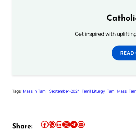
Cathol
Get inspired with uplifti
READ
Tags:
Mass in Tamil
September-2024
Tamil Liturgy
Tamil Mass
Tam
Share this article on Facebook
Share this article on WhatsApp
Share this article on LinkedIn
Share this article on X
Share this article on Telegram
Email this Article
Share: