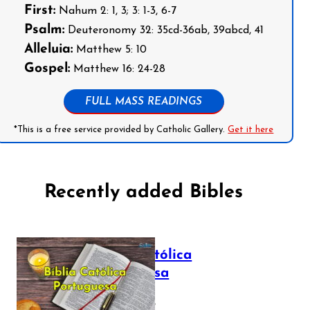
First:
Nahum 2: 1, 3; 3: 1-3, 6-7
Psalm:
Deuteronomy 32: 35cd-36ab, 39abcd, 41
Alleluia:
Matthew 5: 10
Gospel:
Matthew 16: 24-28
FULL MASS READINGS
*This is a free service provided by Catholic Gallery.
Get it here
Recently added Bibles
Bíblia Católica
Portuguesa
July 16, 2025