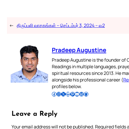
←
திருப்பலி வாசகங்கள் – செப்டம்பர் 3, 2024 – வ2
Pradeep Augustine
Pradeep Augustine is the founder of C
Readings in multiple languages, praye
spiritual resources since 2013. He ma
alongside his professional career (
Re
profiles below.
Follow Pradeep on Facebook
Follow Pradeep on Instagram
Follow Pradeep on X
Follow Pradeep on LinkedIn
Follow Pradeep on Pinterest
Subscribe to Pradeep’s Youtube Channel
Follow Pradeep on WordPress
Follow Pradeep on GitHub
Leave a Reply
Your email address will not be published.
Required fields