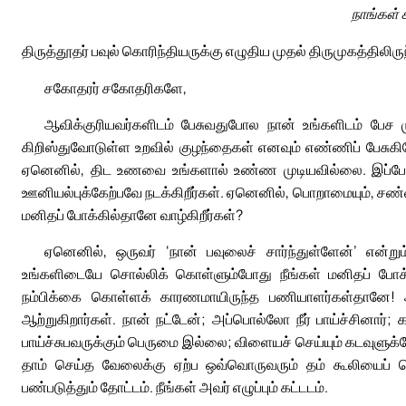
நாங்கள் 
திருத்தூதர் பவுல் கொரிந்தியருக்கு எழுதிய முதல் திருமுகத்திலிரு
சகோதரர் சகோதரிகளே,
ஆவிக்குரியவர்களிடம் பேசுவதுபோல நான் உங்களிடம் பேச 
கிறிஸ்துவோடுள்ள உறவில் குழந்தைகள் எனவும் எண்ணிப் பேசுக
ஏனெனில், திட உணவை உங்களால் உண்ண முடியவில்லை. இப்போதும
ஊனியல்புக்கேற்பவே நடக்கிறீர்கள். ஏனெனில், பொறாமையும், சண்
மனிதப் போக்கில்தானே வாழ்கிறீர்கள்?
ஏனெனில், ஒருவர் ‘நான் பவுலைச் சார்ந்துள்ளேன்’ என்ற
உங்களிடையே சொல்லிக் கொள்ளும்போது நீங்கள் மனிதப் போக்கி
நம்பிக்கை கொள்ளக் காரணமாயிருந்த பணியாளர்கள்தானே!
ஆற்றுகிறார்கள். நான் நட்டேன்; அப்பொல்லோ நீர் பாய்ச்சினார்
பாய்ச்சுபவருக்கும் பெருமை இல்லை; விளையச் செய்யும் கடவுளுக்க
தாம் செய்த வேலைக்கு ஏற்ப ஒவ்வொருவரும் தம் கூலியைப் பெற
பண்படுத்தும் தோட்டம். நீங்கள் அவர் எழுப்பும் கட்டடம்.