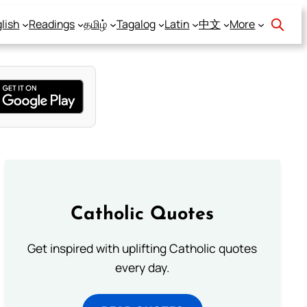
lish
Readings
தமிழ்
Tagalog
Latin
中文
More
Catholic Quotes
Get inspired with uplifting Catholic quotes
every day.