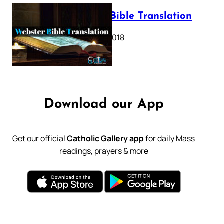
Webster Bible Translation
October 11, 2018
Download our App
Get our official
Catholic Gallery app
for daily Mass
readings, prayers & more