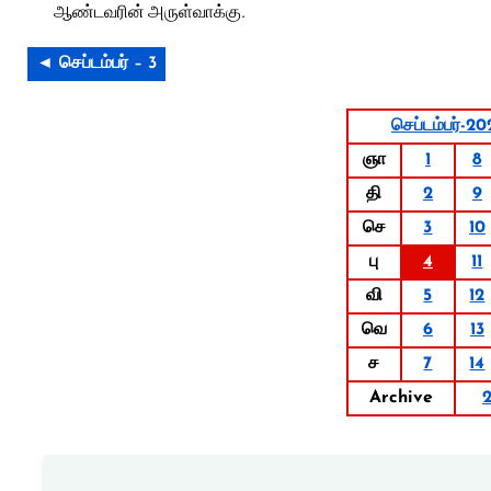
ஆண்டவரின் அருள்வாக்கு.
◄ செப்டம்பர் – 3
செப்டம்பர்-20
ஞா
1
8
தி
2
9
செ
3
10
பு
4
11
வி
5
12
வெ
6
13
ச
7
14
Archive