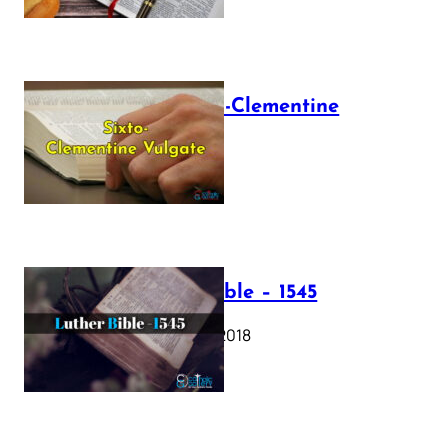
The Sixto-Clementine
Vulgate
July 12, 2025
Luther Bible – 1545
October 17, 2018