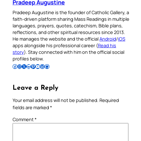
Pradeep Augustine
Pradeep Augustine is the founder of Catholic Gallery, a
faith-driven platform sharing Mass Readings in multiple
languages, prayers, quotes, catechism, Bible plans,
reflections, and other spiritual resources since 2013.
He manages the website and the official
Android
/
iOS
apps alongside his professional career (
Read his
story
). Stay connected with him on the official social
profiles below.
Follow Pradeep on Facebook
Follow Pradeep on Instagram
Follow Pradeep on X
Follow Pradeep on LinkedIn
Follow Pradeep on Pinterest
Subscribe to Pradeep’s Youtube Channel
Follow Pradeep on WordPress
Follow Pradeep on GitHub
Leave a Reply
Your email address will not be published.
Required
fields are marked
*
Comment
*