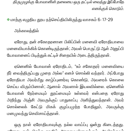
திருமுழுக்கு யோவானின் தலையை ஒரு தட்டில் வைத்து இப்போதே
எனக்குக் கொடும்.
✠
மாற்கு எழுதிய தூய நற்செய்தியிலிருந்து வாசகம் 6: 17-29
அக்காலத்தில்
ஏரோது, தன் சகோதரனான பிலிப்பின் மனைவி ஏரோதியாவை
மனைவியாக்கிக் கொண்டிருந்தான்; அவள் பொருட்டு ஆள் அனுப்பி
யோவானைப் பிடித்துக் கட்டிச் சிறையில் அடைத்திருந்தான்.
ஏனெனில் யோவான் ஏரோதிடம், “உம் சகோதரர் மனைவியை
நீர் வைத்திருப்பது முறை அல்ல” எனச் சொல்லி வந்தார். அப்போது
ஏரோதியா அவர்மீது காழ்ப்புணர்வு கொண்டு, அவரைக் கொலை
செய்ய விரும்பினாள்; ஆனால் அவளால் இயலவில்லை. ஏனெனில்
யோவான் நேர்மையும் தூய்மையும் உள்ளவர் என்பதை ஏரோது
அறிந்து அஞ்சி அவருக்குப் பாதுகாப்பு அளித்துவந்தான். அவர்
சொல்லைக் கேட்டு மிகக் குழப்பமுற்ற போதிலும், அவருக்கு
மனமுவந்து செவிசாய்த்தான்.
ஒரு நாள் ஏரோதியாவுக்கு நல்ல வாய்ப்பு ஒன்று கிடைத்தது.
ஏரோது தன் பிறந்த நாளில் அரசவையினருக்கும், ஆயிரத்தவர்