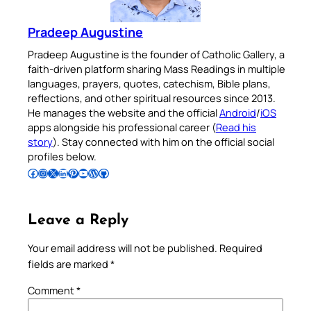
Pradeep Augustine
Pradeep Augustine is the founder of Catholic Gallery, a
faith-driven platform sharing Mass Readings in multiple
languages, prayers, quotes, catechism, Bible plans,
reflections, and other spiritual resources since 2013.
He manages the website and the official
Android
/
iOS
apps alongside his professional career (
Read his
story
). Stay connected with him on the official social
profiles below.
Follow Pradeep on Facebook
Follow Pradeep on Instagram
Follow Pradeep on X
Follow Pradeep on LinkedIn
Follow Pradeep on Pinterest
Subscribe to Pradeep’s Youtube Channel
Follow Pradeep on WordPress
Follow Pradeep on GitHub
Leave a Reply
Your email address will not be published.
Required
fields are marked
*
Comment
*