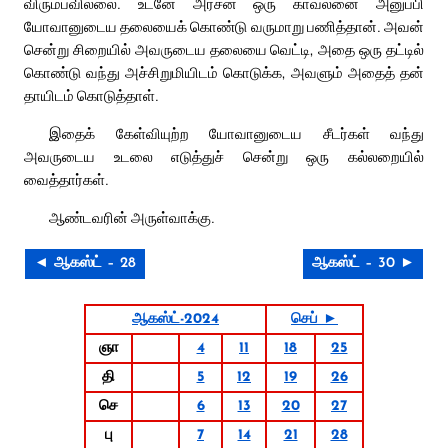
விரும்பவில்லை. உடனே அரசன் ஒரு காவலனை அனுப்பி
யோவானுடைய தலையைக் கொண்டு வருமாறு பணித்தான். அவன்
சென்று சிறையில் அவருடைய தலையை வெட்டி, அதை ஒரு தட்டில்
கொண்டு வந்து அச்சிறுமியிடம் கொடுக்க, அவளும் அதைத் தன்
தாயிடம் கொடுத்தாள்.
இதைக் கேள்வியுற்ற யோவானுடைய சீடர்கள் வந்து
அவருடைய உடலை எடுத்துச் சென்று ஒரு கல்லறையில்
வைத்தார்கள்.
ஆண்டவரின் அருள்வாக்கு.
◄ ஆகஸ்ட் – 28
ஆகஸ்ட் – 30 ►
ஆகஸ்ட்-2024
செப் ►
ஞா
4
11
18
25
தி
5
12
19
26
செ
6
13
20
27
பு
7
14
21
28