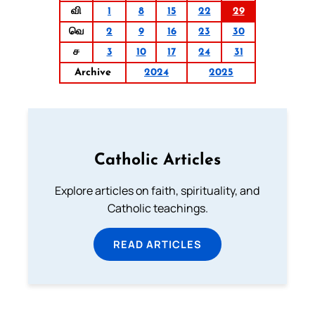
வி
1
8
15
22
29
வெ
2
9
16
23
30
ச
3
10
17
24
31
Archive
2024
2025
Catholic Articles
Explore articles on faith, spirituality, and
Catholic teachings.
READ ARTICLES