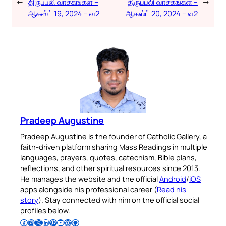
←
திருப்பலி வாசகங்கள் –
திருப்பலி வாசகங்கள் –
→
ஆகஸ்ட் 19, 2024 – வ2
ஆகஸ்ட் 20, 2024 – வ2
Pradeep Augustine
Pradeep Augustine is the founder of Catholic Gallery, a
faith-driven platform sharing Mass Readings in multiple
languages, prayers, quotes, catechism, Bible plans,
reflections, and other spiritual resources since 2013.
He manages the website and the official
Android
/
iOS
apps alongside his professional career (
Read his
story
). Stay connected with him on the official social
profiles below.
Follow Pradeep on Facebook
Follow Pradeep on Instagram
Follow Pradeep on X
Follow Pradeep on LinkedIn
Follow Pradeep on Pinterest
Subscribe to Pradeep’s Youtube Channel
Follow Pradeep on WordPress
Follow Pradeep on GitHub