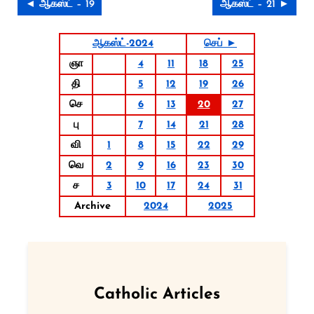
◄ ஆகஸ்ட் – 19
ஆகஸ்ட் – 21 ►
ஆகஸ்ட்-2024
செப் ►
ஞா
4
11
18
25
தி
5
12
19
26
செ
6
13
20
27
பு
7
14
21
28
வி
1
8
15
22
29
வெ
2
9
16
23
30
ச
3
10
17
24
31
Archive
2024
2025
Catholic Articles