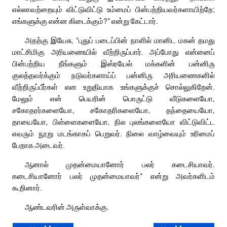
எல்லாவற்றையும் விட்டுவிட்டு உம்மைப் பின்பற்றியவர்களாயிற்றே;
எங்களுக்கு என்ன கிடைக்கும்?” என்று கேட்டார்.
அதற்கு இயேசு, “புதுப் படைப்பின் நாளில் மானிட மகன் தமது
மாட்சிமிகு அரியணையில் வீற்றிருப்பார். அப்போது என்னைப்
பின்பற்றிய நீங்களும் இஸ்ரயேல் மக்களின் பன்னிரு
குலத்தவர்க்கும் நடுவர்களாய்ப் பன்னிரு அரியணைகளில்
வீற்றிருப்பீர்கள் என உறுதியாக உங்களுக்குச் சொல்லுகிறேன்.
மேலும் என் பெயரின் பொருட்டு வீடுகளையோ,
சகோதரர்களையோ, சகோதரிகளையோ, தந்தையையோ,
தாயையோ, பிள்ளைகளையோ, நில புலங்களையோ விட்டுவிட்ட
எவரும் நூறு மடங்காகப் பெறுவர். நிலை வாழ்வையும் உரிமைப்
பேறாக அடைவர்.
ஆனால் முதன்மையானோர் பலர் கடைசியாவர்.
கடைசியானோர் பலர் முதன்மையாவர்” என்று அவர்களிடம்
கூறினார்.
ஆண்டவரின் அருள்வாக்கு.