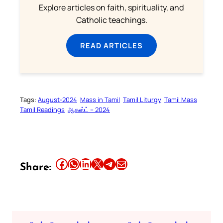
Explore articles on faith, spirituality, and
Catholic teachings.
READ ARTICLES
Tags:
August-2024
Mass in Tamil
Tamil Liturgy
Tamil Mass
Tamil Readings
ஆகஸ்ட் – 2024
Share this article on Facebook
Share this article on WhatsApp
Share this article on LinkedIn
Share this article on X
Share this article on Telegram
Email this Article
Share: