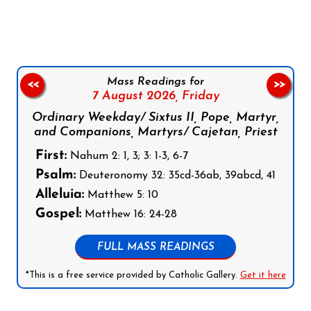
Mass Readings for
<<
>>
7 August 2026,
Friday
Ordinary Weekday/ Sixtus II, Pope, Martyr,
and Companions, Martyrs/ Cajetan, Priest
First:
Nahum 2: 1, 3; 3: 1-3, 6-7
Psalm:
Deuteronomy 32: 35cd-36ab, 39abcd, 41
Alleluia:
Matthew 5: 10
Gospel:
Matthew 16: 24-28
FULL MASS READINGS
*This is a free service provided by Catholic Gallery.
Get it here