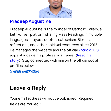
Pradeep Augustine
Pradeep Augustine is the founder of Catholic Gallery, a
faith-driven platform sharing Mass Readings in multiple
languages, prayers, quotes, catechism, Bible plans,
reflections, and other spiritual resources since 2013.
He manages the website and the official
Android
/
iOS
apps alongside his professional career (
Read his
story
). Stay connected with him on the official social
profiles below.
Follow Pradeep on Facebook
Follow Pradeep on Instagram
Follow Pradeep on X
Follow Pradeep on LinkedIn
Follow Pradeep on Pinterest
Subscribe to Pradeep’s Youtube Channel
Follow Pradeep on WordPress
Follow Pradeep on GitHub
Leave a Reply
Your email address will not be published.
Required
fields are marked
*