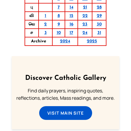
பு
7
14
21
28
வி
1
8
15
22
29
வெ
2
9
16
23
30
ச
3
10
17
24
31
Archive
2024
2025
Discover Catholic Gallery
Find daily prayers, inspiring quotes,
reflections, articles, Mass readings, and more.
VISIT MAIN SITE