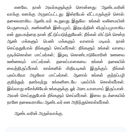
எனவே, நான் அவர்களுக்குச் சொன்னது: ‘ஆண்டவரின்
வாக்கு எனக்கு அருளப்பட்டது: இஸ்ரயேல் வீட்டாருக்குச் சொல்:
தலைவராகிய ஆண்டவர் கூறுவது இதுவே: உங்கள் வலிமையின்
பெருமையும், கண்களின் இன்பமும், இதயத்தின் விருப்பமுமாகிய
என் தூயகத்தை நான் தீட்டுப்படுத்துவேன்; நீங்கள் விட்டுச் சென்ற
ஆண் மக்களும் பெண் மக்களும் வாளால் மடிவர். நான்
செய்ததுபோல் நீங்களும் செய்வீர்கள்; நீங்களும் உங்கள் வாயை
மூடிக்கொள்ள மாட்டீர்கள்; இழவு கொண்டாடுவோரின் உணவை
உண்ணவும் மாட்டீர்கள். தலைப்பாகையை உங்கள் தலையில்
வைத்திருப்பீர்கள். கால்களில் மிதியடிகள் இருக்கும். நீங்கள்
புலம்பவோ அழவோ மாட்டீர்கள். ஆனால் உங்கள் குற்றப்பழி
குறித்துத் தளர்வுற்று உங்களிடையே புலம்பிக் கொள்வீர்கள்.
இவ்வாறு எசேக்கியேல் உங்களுக்கு ஓர் அடையாளமாய் இருப்பான்.
அவன் செய்ததுபோல் நீங்களும் செய்வீர்கள். இவை நடக்கையில்
நானே தலைவராகிய ஆண்டவர் என அறிந்துகொள்வீர்கள்.
ஆண்டவரின் அருள்வாக்கு.