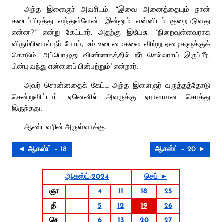
அந்த இளைஞர் அவரிடம், “இவை அனைத்தையும் நான்
கடைப்பிடித்து வந்துள்ளேன். இன்னும் என்னிடம் குறைபடுவது
என்ன?” என்று கேட்டார். அதற்கு இயேசு, “நிறைவுள்ளவராக
விரும்பினால் நீர் போய், உம் உடைமைகளை விற்று ஏழைகளுக்குக்
கொடும். அப்பொழுது விண்ணகத்தில் நீர் செல்வராய் இருப்பீர்.
பின்பு வந்து என்னைப் பின்பற்றும்” என்றார்.
அவர் சொன்னதைக் கேட்ட அந்த இளைஞர் வருத்தத்தோடு
சென்றுவிட்டார். ஏனெனில் அவருக்கு ஏராளமான சொத்து
இருந்தது.
ஆண்டவரின் அருள்வாக்கு.
◄ ஆகஸ்ட் – 18
ஆகஸ்ட் – 20 ►
ஆகஸ்ட்-2024
செப் ►
ஞா
4
11
18
25
தி
5
12
19
26
செ
6
13
20
27