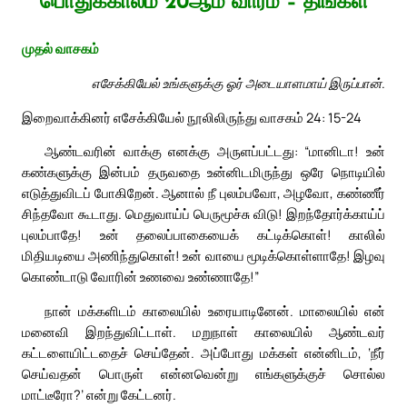
பொதுக்காலம் 20ஆம் வாரம் – திங்கள்
முதல் வாசகம்
எசேக்கியேல் உங்களுக்கு ஓர் அடையாளமாய் இருப்பான்.
இறைவாக்கினர் எசேக்கியேல் நூலிலிருந்து வாசகம் 24: 15-24
ஆண்டவரின் வாக்கு எனக்கு அருளப்பட்டது: “மானிடா! உன்
கண்களுக்கு இன்பம் தருவதை உன்னிடமிருந்து ஒரே நொடியில்
எடுத்துவிடப் போகிறேன். ஆனால் நீ புலம்பவோ, அழவோ, கண்ணீர்
சிந்தவோ கூடாது. மெதுவாய்ப் பெருமூச்சு விடு! இறந்தோர்க்காய்ப்
புலம்பாதே! உன் தலைப்பாகையைக் கட்டிக்கொள்! காலில்
மிதியடியை அணிந்துகொள்! உன் வாயை மூடிக்கொள்ளாதே! இழவு
கொண்டாடு வோரின் உணவை உண்ணாதே!”
நான் மக்களிடம் காலையில் உரையாடினேன். மாலையில் என்
மனைவி இறந்துவிட்டாள். மறுநாள் காலையில் ஆண்டவர்
கட்டளையிட்டதைச் செய்தேன். அப்போது மக்கள் என்னிடம், ‘நீர்
செய்வதன் பொருள் என்னவென்று எங்களுக்குச் சொல்ல
மாட்டீரோ?’ என்று கேட்டனர்.