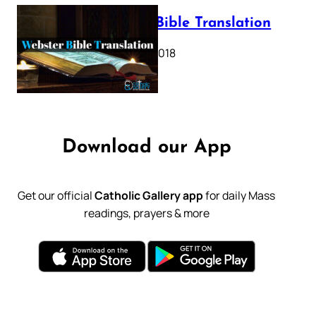
Webster Bible Translation
October 11, 2018
Download our App
Get our official
Catholic Gallery app
for daily Mass
readings, prayers & more