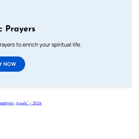
c Prayers
ayers to enrich your spiritual life.
Y NOW
eadings
ஆகஸ்ட் – 2024