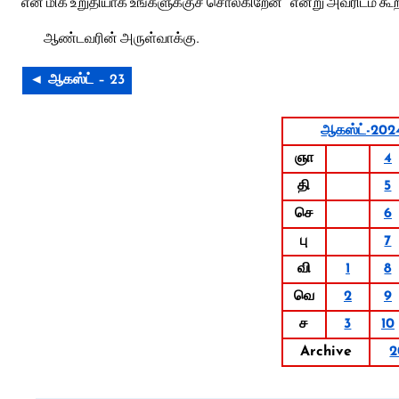
என மிக உறுதியாக உங்களுக்குச் சொல்கிறேன்” என்று அவரிடம் கூற
ஆண்டவரின் அருள்வாக்கு.
◄ ஆகஸ்ட் – 23
ஆகஸ்ட்-202
ஞா
4
தி
5
செ
6
பு
7
வி
1
8
வெ
2
9
ச
3
10
Archive
2