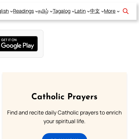
lish
Readings
தமிழ்
Tagalog
Latin
中文
More
Catholic Prayers
Find and recite daily Catholic prayers to enrich
your spiritual life.