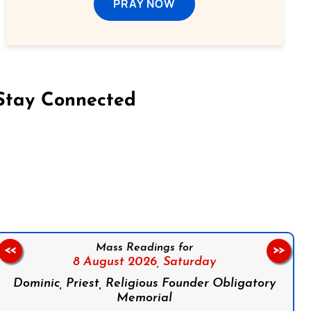
PRAY NOW
Stay Connected
on Facebook
Follow us on Instagram
Follow us on X
Subscribe to our YouTube Channel
Follow us on WhatsApp
Mass Readings for
<<
>>
8 August 2026,
Saturday
Dominic, Priest, Religious Founder Obligatory
Memorial