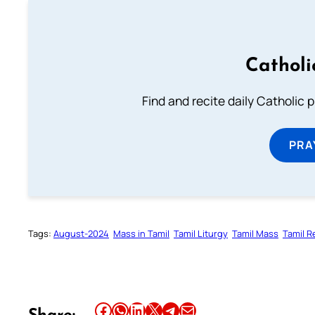
Catholi
Find and recite daily Catholic pr
PRA
Tags:
August-2024
Mass in Tamil
Tamil Liturgy
Tamil Mass
Tamil R
Share this article on Facebook
Share this article on WhatsApp
Share this article on LinkedIn
Share this article on X
Share this article on Telegram
Email this Article