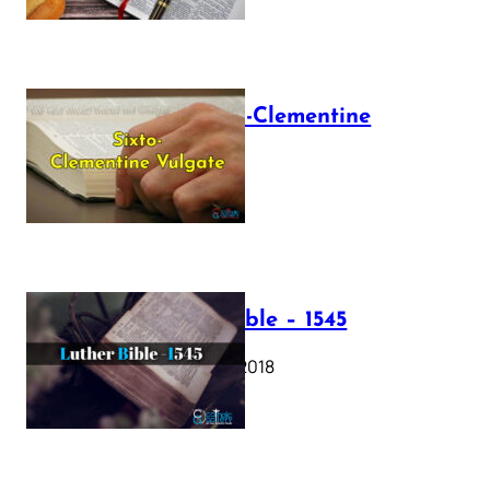
The Sixto-Clementine
Vulgate
July 12, 2025
Luther Bible – 1545
October 17, 2018