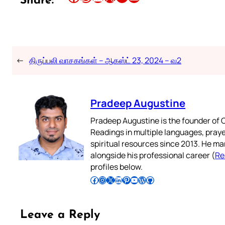
Share:
←
திருப்பலி வாசகங்கள் – ஆகஸ்ட் 23, 2024 – வ2
Pradeep Augustine
Pradeep Augustine is the founder of C
Readings in multiple languages, praye
spiritual resources since 2013. He ma
alongside his professional career (
Re
profiles below.
Follow Pradeep on Facebook
Follow Pradeep on Instagram
Follow Pradeep on X
Follow Pradeep on LinkedIn
Follow Pradeep on Pinterest
Subscribe to Pradeep’s Youtube Channel
Follow Pradeep on WordPress
Follow Pradeep on GitHub
Leave a Reply