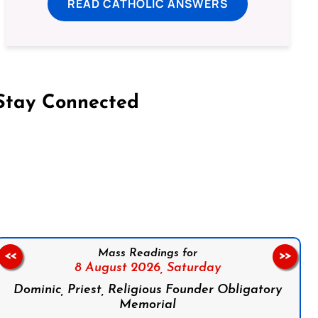
READ CATHOLIC ANSWERS
Stay Connected
on Facebook
Follow us on Instagram
Follow us on X
Subscribe to our YouTube Channel
Follow us on WhatsApp
Mass Readings for
<<
>>
8 August 2026,
Saturday
Dominic, Priest, Religious Founder Obligatory
Memorial