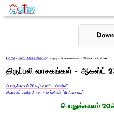
Skip
to
content
Down
Home
»
Tamil Mass Reading
»
திருப்பலி வாசகங்கள் – ஆகஸ்ட் 23, 2024
திருப்பலி வாசகங்கள் – ஆகஸ்ட் 
பொதுக்காலம் 20ஆம் வாரம் – வெள்ளி
லீமா நகர் புனித ரோசா – கன்னியர் (வி.நினைவு)
பொதுக்காலம் 20ஆ