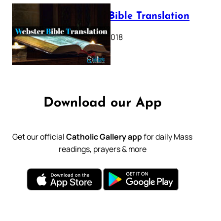
Webster Bible Translation
October 11, 2018
Download our App
Get our official
Catholic Gallery app
for daily Mass
readings, prayers & more