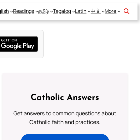
lish
Readings
தமிழ்
Tagalog
Latin
中文
More
Catholic Answers
Get answers to common questions about
Catholic faith and practices.