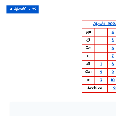
◄ ஆகஸ்ட் – 22
ஆகஸ்ட்-202
ஞா
4
தி
5
செ
6
பு
7
வி
1
8
வெ
2
9
ச
3
10
Archive
2