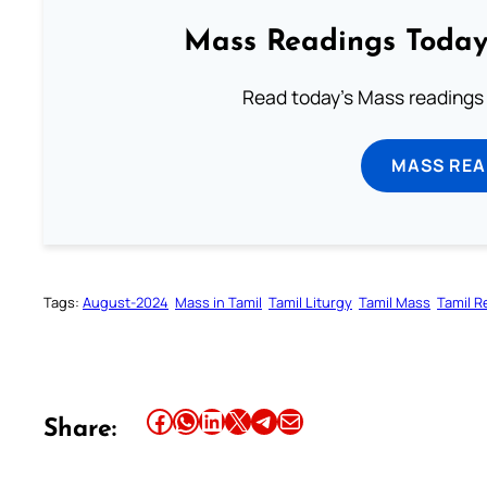
Mass Readings Today
Read today's Mass readings 
MASS REA
Tags:
August-2024
Mass in Tamil
Tamil Liturgy
Tamil Mass
Tamil R
Share this article on Facebook
Share this article on WhatsApp
Share this article on LinkedIn
Share this article on X
Share this article on Telegram
Email this Article
Share: