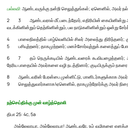
பல்லவி:
ஆண்டவருக்கு நன்றி செலுத்துங்கள்; ஏனெனில், அவர் நல்ல
2
3
ஆண்டவரால் மீட்படைந்தோர், எதிரியின் கையினின்று அவ
வடக்கினின்றும் தெற்கினின்றும், பல நாடுகளினின்றும் ஒன்று சேர
4
பாலைநிலத்தில் பாழ்வெளியில் சிலர் அலைந்து திரிந்தனர்;
5
பசியுற்றனர்; தாகமுற்றனர்; மனச்சோர்வுற்றுக் களைத்துப் போ
6
7
தம் நெருக்கடியில் ஆண்டவரைக் கூவியழைத்தனர்; அவ
நேரிய பாதையில் அவர்களை வழி நடத்தினார்; குடியிருக்கும் நகர
8
ஆண்டவரின் பேரன்பை முன்னிட்டு, மானிடர்களுக்காக அவர்
9
செலுத்துவார்களாக!
ஏனெனில், தாகமுற்றோர்க்கு அவர் நிறை
நற்செய்திக்கு முன் வாழ்த்தொலி
திபா 25: 4c, 5a
அல்லேலூயா, அல்லேலூயா! ஆண்டவரே, உம் வழிகளை எனக்குக் 