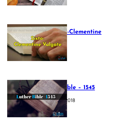
The Sixto-Clementine
Vulgate
July 12, 2025
Luther Bible – 1545
October 17, 2018