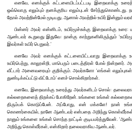
எனவே, எனக்குக் கட்டளையிடப்பட்டபடி இறைவாக்கு உரைத
ஒவ்வொரு எலும்பும் தனக்குரிய எலும்புடன் சேர்ந்துகொண்டது. ந
தோல் அவற்றின்மேல் மூடியது. ஆனால் அவற்றில் உயிர் இன்னும் வர
பின்னர் அவர் என்னிடம், உயிர்மூச்சுக்கு இறைவாக்கு உரை
ஆண்டவர் கூறுவது இதுவே: நான்கு காற்றுகளிலிருந்தும் ‘உயிர்
இவர்கள் உயிர் பெறுவர்.’
எனவே அவர் எனக்குக் கட்டளையிட்டவாறு இறைவாக்கு உரைத
உயிர்பெற்று, காலூன்றி, மாபெரும் படைத்திரள் போல் நின்றனர். 
வீட்டார் அனைவரையும் குறிக்கும். அவர்களோ ‘எங்கள் எலும்புகள்
துண்டிக்கப்பட்டு விட்டோம்’ எனச் சொல்கிறார்கள்.
எனவே, இறைவாக்கு உரைத்து அவர்களிடம் சொல்: தலைவராக
கல்லறைகளைத் திறக்கப் போகிறேன். உங்களை உங்கள் கல்லறைகள
திரும்பக் கொடுப்பேன். அப்போது, என் மக்களே! நான் உங
கொணர்கையில், நானே ஆண்டவர் என்பதை அறிந்து கொள்வீர்கள். எ
நானும் உங்களை உங்கள் சொந்த நாட்டில் குடியமர்த்துவேன். ‘
அறிந்து கொள்வீர்கள், என்கிறார் தலைவராகிய ஆண்டவர்.