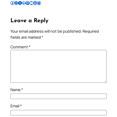
Follow Pradeep on Facebook
Follow Pradeep on Instagram
Follow Pradeep on X
Follow Pradeep on LinkedIn
Follow Pradeep on Pinterest
Subscribe to Pradeep’s Youtube Channel
Follow Pradeep on WordPress
Follow Pradeep on GitHub
Leave a Reply
Your email address will not be published.
Required
fields are marked
*
Comment
*
Name
*
Email
*