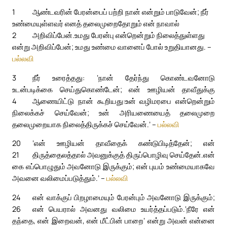
1
ஆண்டவரின் பேரன்பைப் பற்றி நான் என்றும் பாடுவேன்; நீர்
உண்மையுள்ளவர் எனத் தலைமுறைதோறும் என் நாவால்
2
அறிவிப்பேன்.
உமது பேரன்பு என்றென்றும் நிலைத்துள்ளது
என்று அறிவிப்பேன்; உமது உண்மை வானைப் போல் உறுதியானது. –
பல்லவி
3
நீர் உரைத்தது: ‘நான் தேர்ந்து கொண்டவனோடு
உடன்படிக்கை செய்துகொண்டேன்; என் ஊழியன் தாவீதுக்கு
4
ஆணையிட்டு நான் கூறியது:
உன் வழிமரபை என்றென்றும்
நிலைக்கச் செய்வேன்; உன் அரியணையைத் தலைமுறை
தலைமுறையாக நிலைத்திருக்கச் செய்வேன்.’ –
பல்லவி
20
‘என் ஊழியன் தாவீதைக் கண்டுபிடித்தேன்; என்
21
திருத்தைலத்தால் அவனுக்குத் திருப்பொழிவு செய்தேன்.
என்
கை எப்பொழுதும் அவனோடு இருக்கும்; என் புயம் உண்மையாகவே
அவனை வலிமைப்படுத்தும்.’ –
பல்லவி
24
என் வாக்குப் பிறழாமையும் பேரன்பும் அவனோடு இருக்கும்;
26
என் பெயரால் அவனது வலிமை உயர்த்தப்படும்.
‘நீரே என்
தந்தை, என் இறைவன், என் மீட்பின் பாறை’ என்று அவன் என்னை