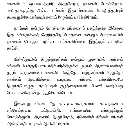
எங்களிடம் ஒப்படைத்தார். அதற்கேற்ப, நாங்கள் பேசுகிறோம்.
மனிதர்களுக்கு அல்ல, எங்கள் இதயங்களைச் சோதித்தறியும்
கடவுளுக்கே உகந்தவர்களாய் இருக்கப் பார்க்கிறோம்.
நாங்கள் என்றும் போலியாக உங்களைப் புகழ்ந்ததே இல்லை.
இது உங்களுக்குத் தெரிந்ததே. போதனை என்னும் போர்வையில்
நாங்கள் பொருள் பறிக்கப் பார்க்கவில்லை, இதற்குக் கடவுளே
சாட்சி.
கிறிஸ்துவின் திருத்தூதர்கள் என்னும் முறையில் நாங்கள்
உங்களிடம் மிகுதியாக எதிர்பார்த்திருக்க முடியும். ஆனால் மனிதர்
தரும் பெருமையை உங்களிடமிருந்தோ, மற்றவர்களிடமிருந்தோ
நாங்கள் தேடவில்லை. மாறாக, நாங்கள் உங்களிடையே
இருந்தபொழுது, தாய் தன் குழந்தைகளைப் பேணி வளர்ப்பது
போல், கனிவுடன் நடந்துகொண்டோம்.
இவ்வாறு உங்கள் மீது ஏக்கமுள்ளவர்களாய், கடவுளுடைய
நற்செய்தியை மட்டுமன்றி, எங்களையே உங்களுக்குக்
கொடுத்துவிட ஆவலாய் இருந்தோம்; ஏனெனில் நீங்கள் எங்கள்
அன்புக்குரியவர்கள் ஆகிவிட்டீர்கள்.