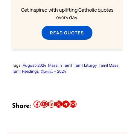
Get inspired with uplifting Catholic quotes
every day.
READ QUOTES
Tags:
August-2024
Mass in Tamil
Tamil Liturgy
Tamil Mass
Tamil Readings
ஆகஸ்ட் – 2024
Share this article on Facebook
Share this article on WhatsApp
Share this article on LinkedIn
Share this article on X
Share this article on Telegram
Email this Article
Share: