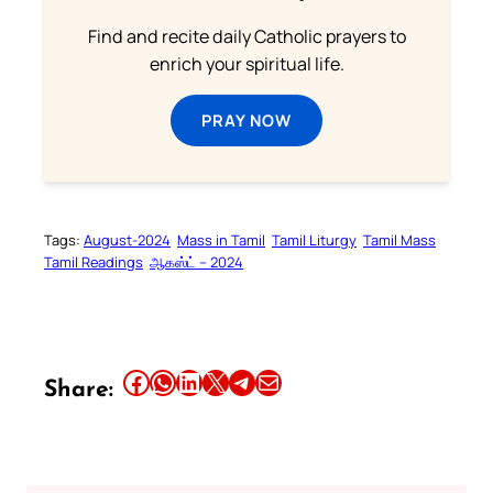
Find and recite daily Catholic prayers to
enrich your spiritual life.
PRAY NOW
Tags:
August-2024
Mass in Tamil
Tamil Liturgy
Tamil Mass
Tamil Readings
ஆகஸ்ட் – 2024
Share this article on Facebook
Share this article on WhatsApp
Share this article on LinkedIn
Share this article on X
Share this article on Telegram
Email this Article
Share: