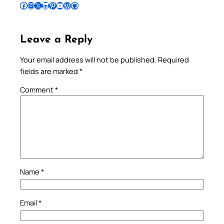
Follow Pradeep on Facebook
Follow Pradeep on Instagram
Follow Pradeep on X
Follow Pradeep on LinkedIn
Follow Pradeep on Pinterest
Subscribe to Pradeep’s Youtube Channel
Follow Pradeep on WordPress
Follow Pradeep on GitHub
Leave a Reply
Your email address will not be published.
Required
fields are marked
*
Comment
*
Name
*
Email
*