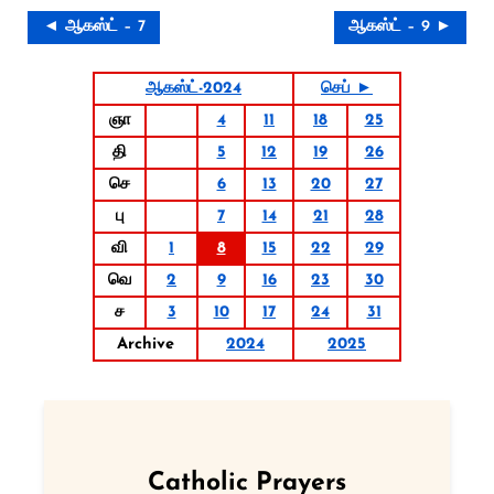
◄ ஆகஸ்ட் – 7
ஆகஸ்ட் – 9 ►
ஆகஸ்ட்-2024
செப் ►
ஞா
4
11
18
25
தி
5
12
19
26
செ
6
13
20
27
பு
7
14
21
28
வி
1
8
15
22
29
வெ
2
9
16
23
30
ச
3
10
17
24
31
Archive
2024
2025
Catholic Prayers