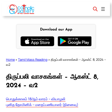
Skip
to
content
Download our App
Home
»
Tamil Mass Reading
»
திருப்பலி வாசகங்கள் – ஆகஸ்ட் 8, 2024 –
வ2
திருப்பலி வாசகங்கள் – ஆகஸ்ட் 8,
2024 – வ2
பொதுக்காலம் 18ஆம் வாரம் – வியாழன்
புனித தோமினிக் – மறைப்பணியாளர் (நினைவு)