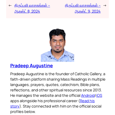
←
திருப்பலி வாசகங்கள் –
திருப்பலி வாசகங்கள் –
→
ஆகஸ்ட் 8, 2024
ஆகஸ்ட் 9, 2024
Pradeep Augustine
Pradeep Augustine is the founder of Catholic Gallery, a
faith-driven platform sharing Mass Readings in multiple
languages, prayers, quotes, catechism, Bible plans,
reflections, and other spiritual resources since 2013.
He manages the website and the official
Android
/
iOS
apps alongside his professional career (
Read his
story
). Stay connected with him on the official social
profiles below.