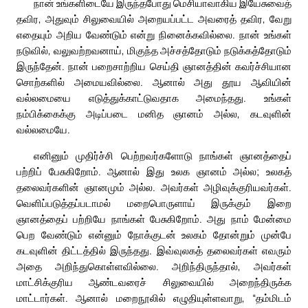
நான் உங்களிடையே இருந்தபோது மெசியாவாகிய இயேசுவைத்
தவிர, அதுவும் சிலுவையில் அறையப்பட்ட அவரைத் தவிர, வேறு
எதையும் அறிய வேண்டும் என்று நினைக்கவில்லை. நான் உங்கள்
நடுவில், வலுவற்றவனாய், மிகுந்த அச்சத்தோடும் நடுக்கத்தோடும்
இருந்தேன். நான் பறைசாற்றிய செய்தி ஞானத்தின் கவர்ச்சியான
சொற்களில் அமையவில்லை. ஆனால் அது தூய ஆவியின்
வல்லமையை எடுத்துக்காட்டுவதாக அமைந்தது. உங்கள்
நம்பிக்கைக்கு அடிப்படை மனித ஞானம் அல்ல, கடவுளின்
வல்லமையே.
எனினும் முதிர்ச்சி பெற்றவர்களோடு நாங்கள் ஞானத்தைப்
பற்றிப் பேசுகிறோம். ஆனால் இது உலக ஞானம் அல்ல; உலகத்
தலைவர்களின் ஞானமும் அல்ல. அவர்கள் அழிவுக்குரியவர்கள்.
வெளிப்படுத்தப்படாமல் மறைபொருளாய் இருக்கும் இறை
ஞானத்தைப் பற்றியே நாங்கள் பேசுகிறோம். அது நாம் மேன்மை
பெற வேண்டும் என்னும் நோக்குடன் உலகம் தோன்றும் முன்பே
கடவுளின் திட்டத்தில் இருந்தது. இவ்வுலகத் தலைவர்கள் எவரும்
அதை அறிந்துகொள்ளவில்லை. அறிந்திருந்தால், அவர்கள்
மாட்சிக்குரிய ஆண்டவரைச் சிலுவையில் அறைந்திருக்க
மாட்டார்கள். ஆனால் மறைநூலில் எழுதியுள்ளவாறு, “தம்மிடம்