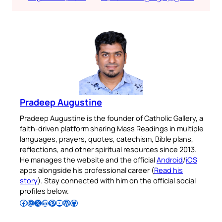
Pradeep Augustine
Pradeep Augustine is the founder of Catholic Gallery, a
faith-driven platform sharing Mass Readings in multiple
languages, prayers, quotes, catechism, Bible plans,
reflections, and other spiritual resources since 2013.
He manages the website and the official
Android
/
iOS
apps alongside his professional career (
Read his
story
). Stay connected with him on the official social
profiles below.
Follow Pradeep on Facebook
Follow Pradeep on Instagram
Follow Pradeep on X
Follow Pradeep on LinkedIn
Follow Pradeep on Pinterest
Subscribe to Pradeep’s Youtube Channel
Follow Pradeep on WordPress
Follow Pradeep on GitHub