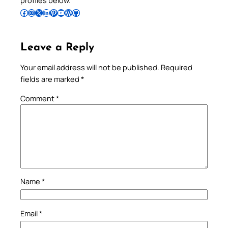
profiles below.
Follow Pradeep on Facebook
Follow Pradeep on Instagram
Follow Pradeep on X
Follow Pradeep on LinkedIn
Follow Pradeep on Pinterest
Subscribe to Pradeep’s Youtube Channel
Follow Pradeep on WordPress
Follow Pradeep on GitHub
Leave a Reply
Your email address will not be published.
Required
fields are marked
*
Comment
*
Name
*
Email
*