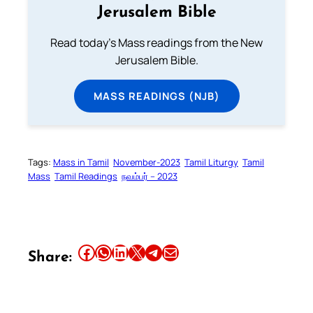
Jerusalem Bible
Read today's Mass readings from the New
Jerusalem Bible.
MASS READINGS (NJB)
Tags:
Mass in Tamil
November-2023
Tamil Liturgy
Tamil
Mass
Tamil Readings
நவம்பர் – 2023
Share this article on Facebook
Share this article on WhatsApp
Share this article on LinkedIn
Share this article on X
Share this article on Telegram
Email this Article
Share: