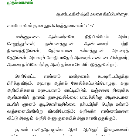
முதல் வாசகம்
ஆண்டவரின் ஆவி உலகை நிரப்பியுள்ளது.
சாலமோனின் ஞான நூலிலிருந்து வாசகம் 1: 1-7
மண்ணுலகை ஆள்பவர்களே, நீதியின்மேல் அன்பு
செலுத்துங்கள்; நன்மனத்துடன் ஆண்டவரைப் பற்றி
நினைந்திடுங்கள்; நேர்மையான உள்ளத்துடன் அவரைத்
தேடுங்கள். அவரைச் சோதியாதோர் அவரைக் கண்டடைகின்றனர்;
அவரை நம்பினோர்க்கு அவர் தம்மை வெளிப்படுத்துகின்றார்.
நெறிகெட்ட எண்ணம் மனிதரைக் கடவுளிடமிருந்து
பிரித்துவிடும். அவரது ஆற்றல் சோதிக்கப்படும்பொழுது, அது
அறிவிலிகளை அடையாளம் காட்டிவிடும். வஞ்சனை நிறைந்த
ஆன்மாவில் ஞானம் நுழைவதில்லை; பாவத்திற்கு அடிமையான
உடலில் ஞானம் குடிகொள்வதில்லை. நற்பயிற்சி பெற்ற உள்ளம்
வஞ்சனையினின்று விலகியோடும்; அறிவற்ற எண்ணங்களை
விட்டு அகலும்; அநீதி அணுகுகையில் அது நாணி ஒதுங்கும்.
ஞானம் மனிதநேயமுள்ள ஆவி; ஆயினும் இறைவனைப்