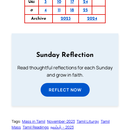
வெ
3
10
17
24
ச
4
11
18
25
Archive
2023
2024
Sunday Reflection
Read thoughtful reflections for each Sunday
and grow in faith.
REFLECT NOW
Tags:
Mass in Tamil
November-2023
Tamil Liturgy
Tamil
Mass
Tamil Readings
நவம்பர் – 2023