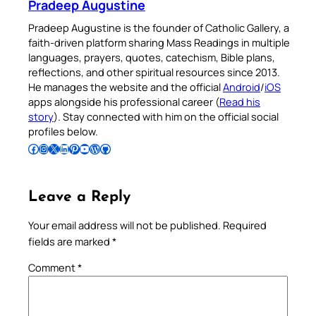
Pradeep Augustine
Pradeep Augustine is the founder of Catholic Gallery, a
faith-driven platform sharing Mass Readings in multiple
languages, prayers, quotes, catechism, Bible plans,
reflections, and other spiritual resources since 2013.
He manages the website and the official
Android
/
iOS
apps alongside his professional career (
Read his
story
). Stay connected with him on the official social
profiles below.
Follow Pradeep on Facebook
Follow Pradeep on Instagram
Follow Pradeep on X
Follow Pradeep on LinkedIn
Follow Pradeep on Pinterest
Subscribe to Pradeep’s Youtube Channel
Follow Pradeep on WordPress
Follow Pradeep on GitHub
Leave a Reply
Your email address will not be published.
Required
fields are marked
*
Comment
*