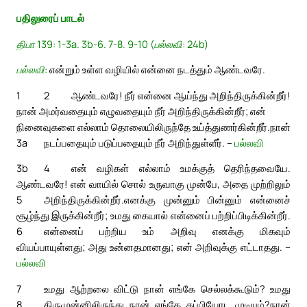
பதிலுரைப் பாடல்
திபா 139: 1-3a. 3b-6. 7-8. 9-10 (பல்லவி: 24b)
பல்லவி:
என்றும் உள்ள வழியில் என்னை நடத்தும் ஆண்டவரே.
1
2
ஆண்டவரே! நீர் என்னை ஆய்ந்து அறிந்திருக்கின்றீர்!
நான் அமர்வதையும் எழுவதையும் நீர் அறிந்திருக்கின்றீர்; என்
நினைவுகளை எல்லாம் தொலையிலிருந்தே உய்த்துணர்கின்றீர்.
நான்
3a
நடப்பதையும் படுப்பதையும் நீர் அறிந்துள்ளீர். –
பல்லவி
3b
4
என் வழிகள் எல்லாம் உமக்குத் தெரிந்தவையே.
ஆண்டவரே! என் வாயில் சொல் உருவாகு முன்பே, அதை முற்றிலும்
5
அறிந்திருக்கின்றீர்.
எனக்கு முன்னும் பின்னும் என்னைச்
சூழ்ந்து இருக்கின்றீர்; உமது கையால் என்னைப் பற்றிப்பிடிக்கின்றீர்.
6
என்னைப் பற்றிய உம் அறிவு எனக்கு மிகவும்
வியப்பாயுள்ளது; அது உன்னதமானது; என் அறிவுக்கு எட்டாதது. –
பல்லவி
7
உமது ஆற்றலை விட்டு நான் எங்கே செல்லக்கூடும்? உமது
8
திருமுன்னிலிருந்து நான் எங்கே தப்பியோட முடியும்?
நான்