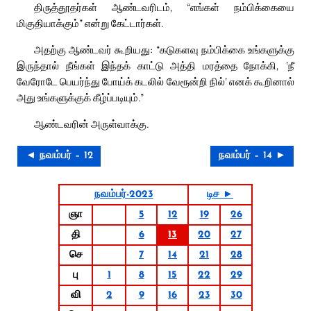
திருத்தூதர்கள் ஆண்டவரிடம், “எங்கள் நம்பிக்கையை
மிகுதியாக்கும்” என்று கேட்டார்கள்.
அதற்கு ஆண்டவர் கூறியது: “கடுகளவு நம்பிக்கை உங்களுக்கு
இருந்தால் நீங்கள் இந்தக் காட்டு அத்தி மரத்தை நோக்கி, ‘நீ
வேரோடே பெயர்ந்து போய்க் கடலில் வேரூன்றி நில்’ எனக் கூறினால்
அது உங்களுக்குக் கீழ்ப்படியும்.”
ஆண்டவரின் அருள்வாக்கு.
◄ நவம்பர் – 12
நவம்பர் – 14 ►
நவம்பர்-2023
டிச ►
ஞா
5
12
19
26
தி
6
13
20
27
செ
7
14
21
28
பு
1
8
15
22
29
வி
2
9
16
23
30