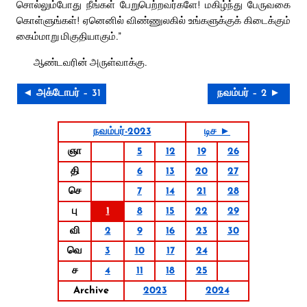
சொல்லும்போது நீங்கள் பேறுபெற்றவர்களே! மகிழ்ந்து பேருவகை
கொள்ளுங்கள்! ஏனெனில் விண்ணுலகில் உங்களுக்குக் கிடைக்கும்
கைம்மாறு மிகுதியாகும்.”
ஆண்டவரின் அருள்வாக்கு.
◄ அக்டோபர் – 31
நவம்பர் – 2 ►
நவம்பர்-2023
டிச ►
ஞா
5
12
19
26
தி
6
13
20
27
செ
7
14
21
28
பு
1
8
15
22
29
வி
2
9
16
23
30
வெ
3
10
17
24
ச
4
11
18
25
Archive
2023
2024