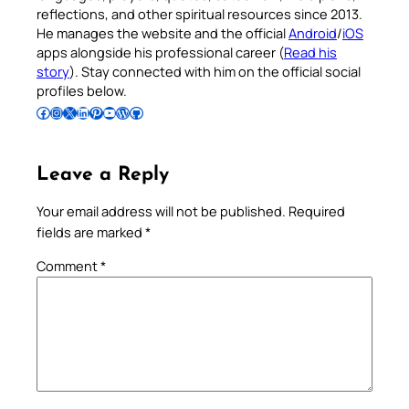
reflections, and other spiritual resources since 2013.
He manages the website and the official
Android
/
iOS
apps alongside his professional career (
Read his
story
). Stay connected with him on the official social
profiles below.
Follow Pradeep on Facebook
Follow Pradeep on Instagram
Follow Pradeep on X
Follow Pradeep on LinkedIn
Follow Pradeep on Pinterest
Subscribe to Pradeep’s Youtube Channel
Follow Pradeep on WordPress
Follow Pradeep on GitHub
Leave a Reply
Your email address will not be published.
Required
fields are marked
*
Comment
*