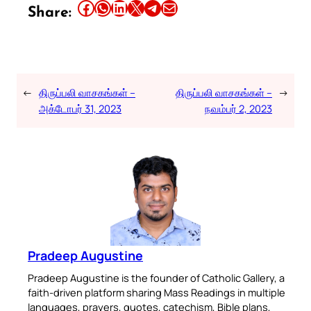
Share this article on Facebook
Share this article on WhatsApp
Share this article on LinkedIn
Share this article on X
Share this article on Telegram
Email this Article
Share:
←
திருப்பலி வாசகங்கள் –
திருப்பலி வாசகங்கள் –
→
அக்டோபர் 31, 2023
நவம்பர் 2, 2023
Pradeep Augustine
Pradeep Augustine is the founder of Catholic Gallery, a
faith-driven platform sharing Mass Readings in multiple
languages, prayers, quotes, catechism, Bible plans,