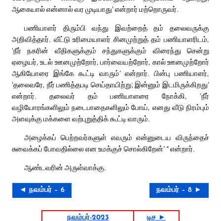
ஆகையால் என்னால் வர முடியாது’ என்றார் மற்றொருவர்.
பணியாளர் திரும்பி வந்து இவற்றைத் தம் தலைவருக்கு
அறிவித்தார். வீட்டு உரிமையாளர் சினமுற்றுத் தம் பணியாளரிடம்,
‘நீர் நகரின் வீதிகளுக்கும் சந்துகளுக்கும் விரைந்து சென்று
ஏழையர், உடல் ஊனமுற்றோர், பார்வையற்றோர், கால் ஊனமுற்றோர்
ஆகியோரை இங்கே கூட்டி வாரும்’ என்றார். பின்பு பணியாளர்,
‘தலைவரே, நீர் பணித்தபடி செய்தாயிற்று; இன்னும் இடமிருக்கிறது’
என்றார். தலைவர் தம் பணியாளரை நோக்கி, ‘நீர்
வழியோரங்களிலும் நடைபாதைகளிலும் போய், எனது வீடு நிரம்பும்
அளவுக்கு மக்களை வற்புறுத்திக் கூட்டி வாரும்.
அழைக்கப் பெற்றவர்களுள் எவரும் என்னுடைய விருந்தைச்
சுவைக்கப் போவதில்லை என உமக்குச் சொல்கிறேன்’ “ என்றார்.
ஆண்டவரின் அருள்வாக்கு.
◄ நவம்பர் – 6
நவம்பர் – 8 ►
நவம்பர்-2023
டிச ►