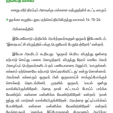
நற்செய்தி வாசகம்
எனது வீடு நிரம்பும் அளவுக்கு மக்களை வற்புறுத்திக் கூட்டி வாரும்.
✠
லூக்கா எழுதிய தூய நற்செய்தியிலிருந்து வாசகம் 14: 15-24
அக்காலத்தில்
இயேசுவோடு பந்தியில் அமர்ந்தவர்களுள் ஒருவர் இயேசுவிடம்,
“இறையாட்சி விருந்தில் பங்கு பெறுவோர் பேறுபெற்றோர்” என்றார்.
இயேசு அவரிடம் கூறியது: “ஒருவர் பெரிய விருந்து ஒன்றை
ஏற்பாடு செய்து பலரை அழைத்தார். விருந்து நேரம் வரவே அவர்
அழைப்புப் பெற்றவர்களிடம் தம் பணியாளரை அனுப்பி, ‘வாருங்கள்,
எல்லாம் ஏற்கெனவே ஏற்பாடு செய்தாகிவிட்டது’ என்று சொன்னார்.
அவர்கள் எல்லாரும் ஒருவர் பின் ஒருவராய்ச் சாக்குப்போக்குச்
சொல்லத் தொடங்கினர். முதலில் ஒருவர், ‘வயல் ஒன்று
வாங்கியிருக்கிறேன்; அதை நான் கட்டாயம் போய்ப் பார்க்க
வேண்டும். என்னை மன்னிக்க வேண்டுகிறேன்’ என்றார். ‘நான்
ஐந்து ஏர் மாடுகள் வாங்கியிருக்கிறேன்; அவற்றை ஓட்டிப்பார்க்கப்
போகிறேன். என்னை மன்னிக்க வேண்டுகிறேன்’ என்றார்
வேறொருவர். ‘எனக்கு இப்போதுதான் திருமணம் ஆயிற்று;