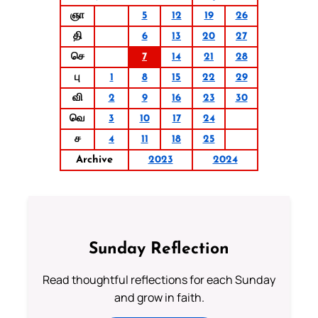
ஞா
5
12
19
26
தி
6
13
20
27
செ
7
14
21
28
பு
1
8
15
22
29
வி
2
9
16
23
30
வெ
3
10
17
24
ச
4
11
18
25
Archive
2023
2024
Sunday Reflection
Read thoughtful reflections for each Sunday
and grow in faith.