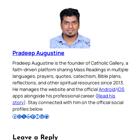
Pradeep Augustine
Pradeep Augustine is the founder of Catholic Gallery, a
faith-driven platform sharing Mass Readings in multiple
languages, prayers, quotes, catechism, Bible plans,
reflections, and other spiritual resources since 2013.
He manages the website and the official
Android
/
iOS
apps alongside his professional career (
Read his
story
). Stay connected with him on the official social
profiles below.
Follow Pradeep on Facebook
Follow Pradeep on Instagram
Follow Pradeep on X
Follow Pradeep on LinkedIn
Follow Pradeep on Pinterest
Subscribe to Pradeep’s Youtube Channel
Follow Pradeep on WordPress
Follow Pradeep on GitHub
Leave a Reply