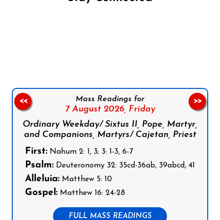
Follow us on Facebook
Follow us on Instagram
Follow us on X
Subscribe to our YouTube Channel
Follow us on WhatsApp
Mass Readings for
<<
>>
7 August 2026,
Friday
Ordinary Weekday/ Sixtus II, Pope, Martyr,
and Companions, Martyrs/ Cajetan, Priest
First:
Nahum 2: 1, 3; 3: 1-3, 6-7
Psalm:
Deuteronomy 32: 35cd-36ab, 39abcd, 41
Alleluia:
Matthew 5: 10
Gospel:
Matthew 16: 24-28
FULL MASS READINGS