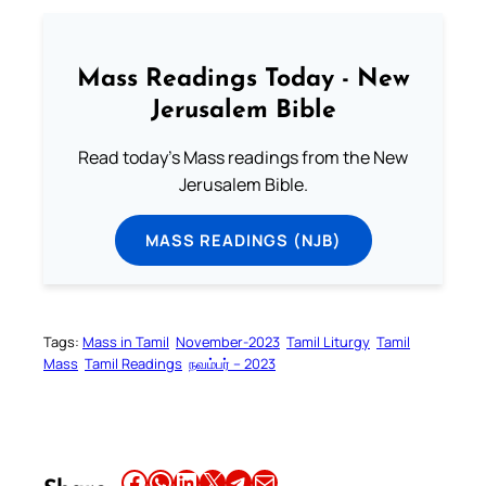
Mass Readings Today - New
Jerusalem Bible
Read today's Mass readings from the New
Jerusalem Bible.
MASS READINGS (NJB)
Tags:
Mass in Tamil
November-2023
Tamil Liturgy
Tamil
Mass
Tamil Readings
நவம்பர் – 2023
Share this article on Facebook
Share this article on WhatsApp
Share this article on LinkedIn
Share this article on X
Share this article on Telegram
Email this Article