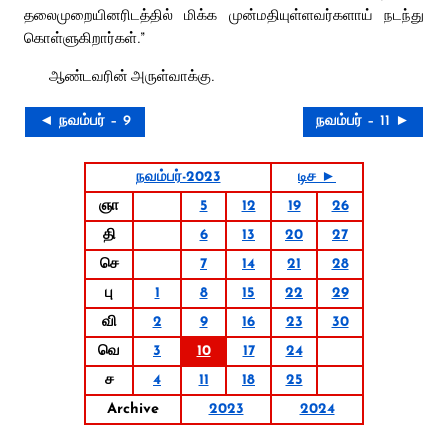
தலைமுறையினரிடத்தில் மிக்க முன்மதியுள்ளவர்களாய் நடந்து
கொள்ளுகிறார்கள்.”
ஆண்டவரின் அருள்வாக்கு.
◄ நவம்பர் – 9
நவம்பர் – 11 ►
நவம்பர்-2023
டிச ►
ஞா
5
12
19
26
தி
6
13
20
27
செ
7
14
21
28
பு
1
8
15
22
29
வி
2
9
16
23
30
வெ
3
10
17
24
ச
4
11
18
25
Archive
2023
2024