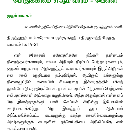
பொதுக்காலம் 31ஆம் வாரம் – வெள்ளி
முதல் வாசகம்
கடவுளின் நற்செய்தியை அறிவிப்பதே என் குருத்துவப் பணி.
திருத்தூதர் பவுல் உரோமையருக்கு எழுதிய திருமுகத்திலிருந்து
வாசகம் 15: 14-21
என் சகோதரர் சகோதரிகளே, நீங்கள் நன்னயம்
நிறைந்தவர்களாயும், எல்லா அறிவும் நிரம்பப் பெற்றவர்களாயும்,
ஒருவர் மற்றவரை அறிவுறுத்தக் கூடியவர்களாயும் இருக்கிறீர்கள்
என நான் உறுதியாக நம்புகிறேன். ஆயினும் உங்களுக்கு
நினைவூட்டும் வகையில் சிலவற்றை இக்கடிதத்தில் மிகத்
துணிவோடு எழுதியுள்ளேன். நான் கடவுளின் அருளைப் பெற்றவன்
என்பதால்தான் அவ்வாறு எழுதினேன். அந்த அருள்தான் என்னைப்
பிற இனத்தாருக்குப் பணி செய்யக் கிறிஸ்து இயேசுவின்
ஊழியனாக்கிற்று. பிற இனத்தார் தூய ஆவியால்
அர்ப்பணிக்கப்பட்ட, கடவுளுக்கு உகந்த காணிக்கையாகும்படி
அவர்களுக்குக் கடவுளின் நற்செய்தியை அறிவிப்பதே என்
குருத்துவப் பணி.