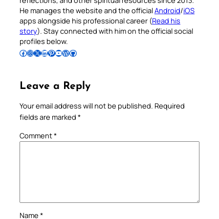
He manages the website and the official
Android
/
iOS
apps alongside his professional career (
Read his
story
). Stay connected with him on the official social
profiles below.
Follow Pradeep on Facebook
Follow Pradeep on Instagram
Follow Pradeep on X
Follow Pradeep on LinkedIn
Follow Pradeep on Pinterest
Subscribe to Pradeep’s Youtube Channel
Follow Pradeep on WordPress
Follow Pradeep on GitHub
Leave a Reply
Your email address will not be published.
Required
fields are marked
*
Comment
*
Name
*