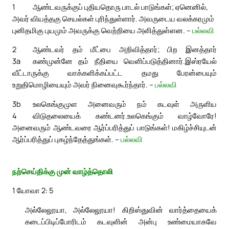
1
ஆண்டவருக்குப் புதியதொரு பாடல் பாடுங்கள்; ஏனெனில்,
அவர் வியத்தகு செயல்கள் புரிந்துள்ளார். அவருடைய வலக்கரமும்
புனிதமிகு புயமும் அவருக்கு வெற்றியை அளித்துள்ளன. –
பல்லவி
2
ஆண்டவர் தம் மீட்பை அறிவித்தார்; பிற இனத்தார்
3a
கண்முன்னே தம் நீதியை வெளிப்படுத்தினார்.
இஸ்ரயேல்
வீட்டாருக்கு வாக்களிக்கப்பட்ட தமது பேரன்பையும்
உறுதிமொழியையும் அவர் நினைவுகூர்ந்தார். –
பல்லவி
3b
உலகெங்குமுள அனைவரும் நம் கடவுள் அருளிய
4
விடுதலையைக் கண்டனர்.
உலகெங்கும் வாழ்வோரே!
அனைவரும் ஆண்டவரை ஆர்ப்பரித்துப் பாடுங்கள்! மகிழ்ச்சியுடன்
ஆர்ப்பரித்துப் புகழ்ந்தேத்துங்கள். –
பல்லவி
நற்செய்திக்கு முன் வாழ்த்தொலி
1 யோவா 2: 5
அல்லேலூயா, அல்லேலூயா! கிறிஸ்துவின் வார்த்தையைக்
கடைப்பிடிப்போரிடம் கடவுளின் அன்பு உண்மையாகவே