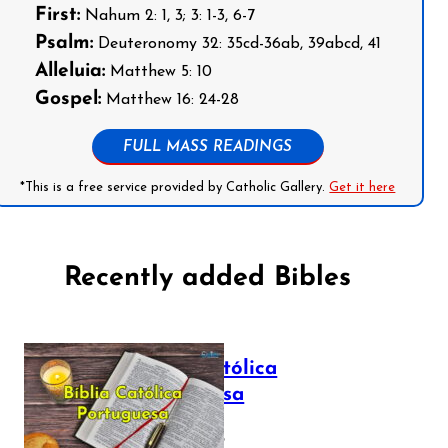
First:
Nahum 2: 1, 3; 3: 1-3, 6-7
Psalm:
Deuteronomy 32: 35cd-36ab, 39abcd, 41
Alleluia:
Matthew 5: 10
Gospel:
Matthew 16: 24-28
FULL MASS READINGS
*This is a free service provided by Catholic Gallery.
Get it here
Recently added Bibles
Bíblia Católica
Portuguesa
July 16, 2025