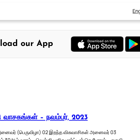
Eng
load our App
லி வாசகங்கள் – நவம்பர், 2023
 அனைவர் (பெருவிழா) 02 இறந்த விசுவாசிகள் அனைவர் 03
் 30ஆம் வாரம் – வெள்ளி புனித மார்ட்டின் தெ போரஸ் – துறவி