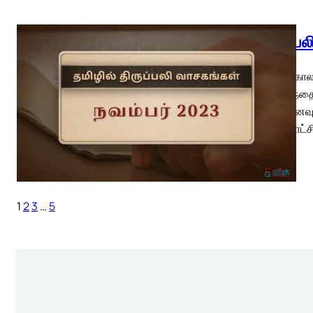
திருப்ப
பொதுக்காலம
திருத்தந்த
(வி.நினைவு
மறைச்சாட்ச
1
2
3
…
5