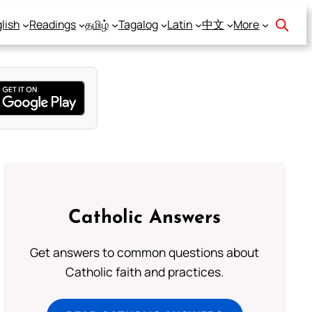
lish
Readings
தமிழ்
Tagalog
Latin
中文
More
Catholic Answers
Get answers to common questions about
Catholic faith and practices.