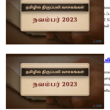
பொதுக்காலம்
திருச்சட்டப
4: 36-37, 
பகைவர்கள் ம
திருப்ப
பொதுக்காலம
திருத்தந்த
(வி.நினைவு
மறைப்பணியா