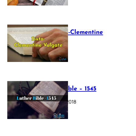
The Sixto-Clementine
Vulgate
July 12, 2025
Luther Bible – 1545
October 17, 2018