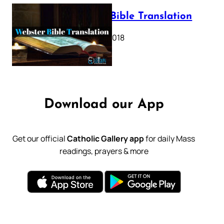
Webster Bible Translation
October 11, 2018
Download our App
Get our official
Catholic Gallery app
for daily Mass
readings, prayers & more