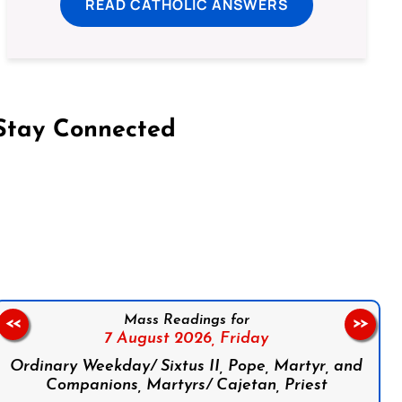
READ CATHOLIC ANSWERS
Stay Connected
on Facebook
Follow us on Instagram
Follow us on X
Subscribe to our YouTube Channel
Follow us on WhatsApp
Mass Readings for
<<
>>
7 August 2026,
Friday
Ordinary Weekday/ Sixtus II, Pope, Martyr, and
Companions, Martyrs/ Cajetan, Priest