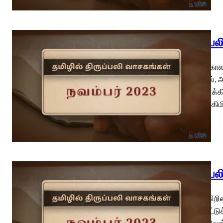
திருப்ப
பொதுக்காலம
மிசாவேல்,
இறைவாக்கின
யோயாக்கிமி
திருப்ப
இயேசு கிறி
நான் ஆட்டுக
வழங்குவேன்