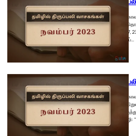
திருப்ப
பொதுக்காலம
எழுதத் தொட
14, 16-17, 
பேருக்குப்…
திருப்ப
பொதுக்காலம
அரசை நிறுவ
நூலிலிருந்
மறுமொழி: “