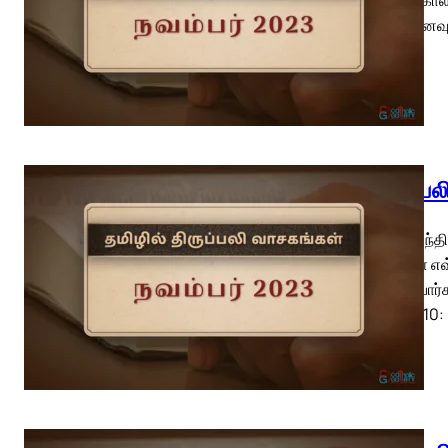
(வி.நினைவு
திருப்ப
புனித அந்தி
அவர்கள் எவ
அறிவிப்பார்
வாசகம் 10