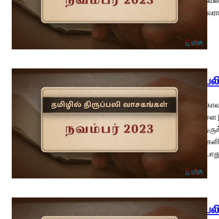
17 தலைவராக
திருப்ப
பொதுக்காலம்
தீமைகளை இப
கொண்டிருக்க
அந்நாள்களி
சென்றபோத
திருப்ப