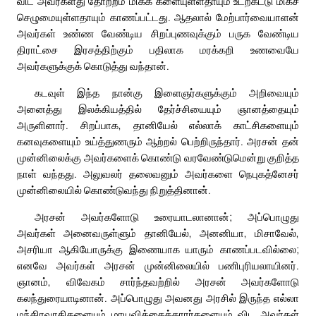
விட அவர்களது தோற்றம் மிகக் களையுள்ளதாயும் உடற்கட்டு மிகச்
செழுமையுள்ளதாயும் காணப்பட்டது. ஆதலால் மேற்பார்வையாளன்
அவர்கள் உண்ண வேண்டிய சிறப்புணவுக்கும் பருக வேண்டிய
திராட்சை இரசத்திற்கும் பதிலாக மரக்கறி உணவையே
அவர்களுக்குக் கொடுத்து வந்தான்.
கடவுள் இந்த நான்கு இளைஞர்களுக்கும் அறிவையும்
அனைத்து இலக்கியத்தில் தேர்ச்சியையும் ஞானத்தையும்
அருளினார். சிறப்பாக, தானியேல் எல்லாக் காட்சிகளையும்
கனவுகளையும் உய்த்துணரும் ஆற்றல் பெற்றிருந்தார். அரசன் தன்
முன்னிலைக்கு அவர்களைக் கொண்டு வரவேண்டுமென்று குறித்த
நாள் வந்தது. அலுவலர் தலைவனும் அவர்களை நெபுகத்னேசர்
முன்னிலையில் கொண்டுவந்து நிறுத்தினான்.
அரசன் அவர்களோடு உரையாடலானான்; அப்பொழுது
அவர்கள் அனைவருள்ளும் தானியேல், அனனியா, மிசாவேல்,
அசரியா ஆகியோருக்கு இணையாக யாரும் காணப்படவில்லை;
எனவே அவர்கள் அரசன் முன்னிலையில் பணிபுரியலாயினர்.
ஞானம், விவேகம் சார்ந்தவற்றில் அரசன் அவர்களோடு
கலந்துரையாடினான். அப்பொழுது அவனது அரசில் இருந்த எல்லா
மந்திரவாதிகளையும் மாயவித்தைக்காரர்களையும் விட அவர்கள்