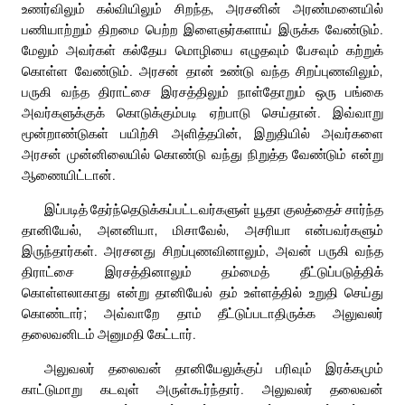
உணர்விலும் கல்வியிலும் சிறந்த, அரசனின் அரண்மனையில்
பணியாற்றும் திறமை பெற்ற இளைஞர்களாய் இருக்க வேண்டும்.
மேலும் அவர்கள் கல்தேய மொழியை எழுதவும் பேசவும் கற்றுக்
கொள்ள வேண்டும். அரசன் தான் உண்டு வந்த சிறப்புணவிலும்,
பருகி வந்த திராட்சை இரசத்திலும் நாள்தோறும் ஒரு பங்கை
அவர்களுக்குக் கொடுக்கும்படி ஏற்பாடு செய்தான். இவ்வாறு
மூன்றாண்டுகள் பயிற்சி அளித்தபின், இறுதியில் அவர்களை
அரசன் முன்னிலையில் கொண்டு வந்து நிறுத்த வேண்டும் என்று
ஆணையிட்டான்.
இப்படித் தேர்ந்தெடுக்கப்பட்டவர்களுள் யூதா குலத்தைச் சார்ந்த
தானியேல், அனனியா, மிசாவேல், அசரியா என்பவர்களும்
இருந்தார்கள். அரசனது சிறப்புணவினாலும், அவன் பருகி வந்த
திராட்சை இரசத்தினாலும் தம்மைத் தீட்டுப்படுத்திக்
கொள்ளலாகாது என்று தானியேல் தம் உள்ளத்தில் உறுதி செய்து
கொண்டார்; அவ்வாறே தாம் தீட்டுப்படாதிருக்க அலுவலர்
தலைவனிடம் அனுமதி கேட்டார்.
அலுவலர் தலைவன் தானியேலுக்குப் பரிவும் இரக்கமும்
காட்டுமாறு கடவுள் அருள்கூர்ந்தார். அலுவலர் தலைவன்