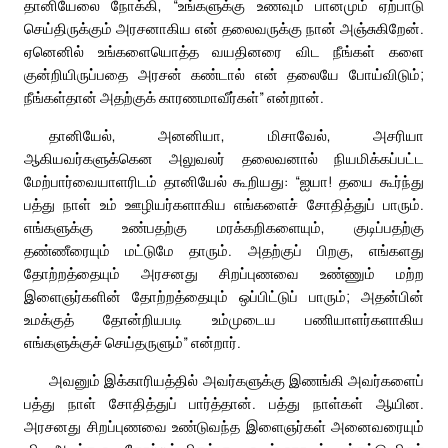
தானியேலை நோக்கி, “உங்களுக்கு உணவும் பானமும் ஏற்பாடு
செய்திருக்கும் அரசனாகிய என் தலைவருக்கு நான் அஞ்சுகிறேன்.
ஏனெனில் உங்களையொத்த வயதினரை விட நீங்கள் களை
குன்றியிருப்பதை அரசன் கண்டால் என் தலையே போய்விடும்;
நீங்கள்தான் அதற்குக் காரணமாவீர்கள்” என்றான்.
தானியேல், அனனியா, மிசாவேல், அசரியா
ஆகியவர்களுக்கென அலுவலர் தலைவனால் நியமிக்கப்பட்ட
மேற்பார்வையாளரிடம் தானியேல் கூறியது: “ஐயா! தயை கூர்ந்து
பத்து நாள் உம் ஊழியர்களாகிய எங்களைச் சோதித்துப் பாரும்.
எங்களுக்கு உண்பதற்கு மரக்கறிகளையும், குடிப்பதற்கு
தண்ணீரையும் மட்டுமே தாரும். அதற்குப் பிறகு, எங்களது
தோற்றத்தையும் அரசனது சிறப்புணவை உண்ணும் மற்ற
இளைஞர்களின் தோற்றத்தையும் ஒப்பிட்டுப் பாரும்; அதன்பின்
உமக்குத் தோன்றியபடி உம்முடைய பணியாளர்களாகிய
எங்களுக்குச் செய்தருளும்” என்றார்.
அவனும் இக்காரியத்தில் அவர்களுக்கு இணங்கி அவர்களைப்
பத்து நாள் சோதித்துப் பார்த்தான். பத்து நாள்கள் ஆயின.
அரசனது சிறப்புணவை உண்டுவந்த இளைஞர்கள் அனைவரையும்