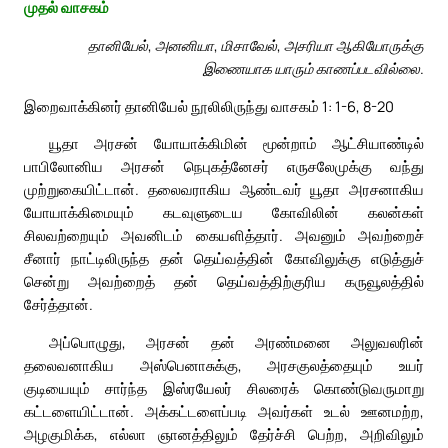
முதல் வாசகம்
தானியேல், அனனியா, மிசாவேல், அசரியா ஆகியோருக்கு
இணையாக யாரும் காணப்படவில்லை.
இறைவாக்கினர் தானியேல் நூலிலிருந்து வாசகம் 1: 1-6, 8-20
யூதா அரசன் யோயாக்கிமின் மூன்றாம் ஆட்சியாண்டில்
பாபிலோனிய அரசன் நெபுகத்னேசர் எருசலேமுக்கு வந்து
முற்றுகையிட்டான். தலைவராகிய ஆண்டவர் யூதா அரசனாகிய
யோயாக்கிமையும் கடவுளுடைய கோவிலின் கலன்கள்
சிலவற்றையும் அவனிடம் கையளித்தார். அவனும் அவற்றைச்
சீனார் நாட்டிலிருந்த தன் தெய்வத்தின் கோவிலுக்கு எடுத்துச்
சென்று அவற்றைத் தன் தெய்வத்திற்குரிய கருவூலத்தில்
சேர்த்தான்.
அப்பொழுது, அரசன் தன் அரண்மனை அலுவலரின்
தலைவனாகிய அஸ்பெனாசுக்கு, அரசகுலத்தையும் உயர்
குடியையும் சார்ந்த இஸ்ரயேலர் சிலரைக் கொண்டுவருமாறு
கட்டளையிட்டான். அக்கட்டளைப்படி அவர்கள் உடல் ஊனமற்ற,
அழகுமிக்க, எல்லா ஞானத்திலும் தேர்ச்சி பெற்ற, அறிவிலும்