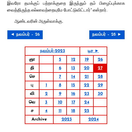
இவரோ தமக்குப் பற்றாக்குறை இருந்தும் தம் பிழைப்புக்காக
வைத்திருந்த எல்லாவற்றையுமே போட்டுவிட்டார்” என்றார்.
ஆண்டவரின் அருள்வாக்கு.
◄ நவம்பர் – 26
நவம்பர் – 28 ►
நவம்பர்-2023
டிச ►
ஞா
5
12
19
26
தி
6
13
20
27
செ
7
14
21
28
பு
1
8
15
22
29
வி
2
9
16
23
30
வெ
3
10
17
24
ச
4
11
18
25
Archive
2023
2024