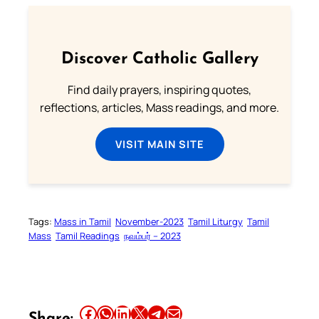
Discover Catholic Gallery
Find daily prayers, inspiring quotes,
reflections, articles, Mass readings, and more.
VISIT MAIN SITE
Tags:
Mass in Tamil
November-2023
Tamil Liturgy
Tamil
Mass
Tamil Readings
நவம்பர் – 2023
Share this article on Facebook
Share this article on WhatsApp
Share this article on LinkedIn
Share this article on X
Share this article on Telegram
Email this Article
Share: