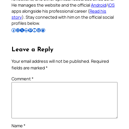
He manages the website and the official
Android
/
iOS
apps alongside his professional career (
Read his
story
). Stay connected with him on the official social
profiles below.
Follow Pradeep on Facebook
Follow Pradeep on Instagram
Follow Pradeep on X
Follow Pradeep on LinkedIn
Follow Pradeep on Pinterest
Subscribe to Pradeep’s Youtube Channel
Follow Pradeep on WordPress
Follow Pradeep on GitHub
Leave a Reply
Your email address will not be published.
Required
fields are marked
*
Comment
*
Name
*