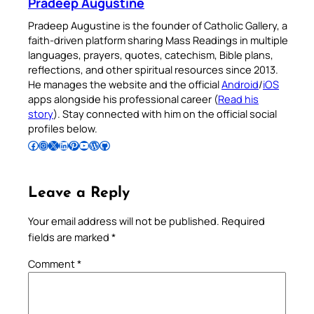
Pradeep Augustine
Pradeep Augustine is the founder of Catholic Gallery, a
faith-driven platform sharing Mass Readings in multiple
languages, prayers, quotes, catechism, Bible plans,
reflections, and other spiritual resources since 2013.
He manages the website and the official
Android
/
iOS
apps alongside his professional career (
Read his
story
). Stay connected with him on the official social
profiles below.
Follow Pradeep on Facebook
Follow Pradeep on Instagram
Follow Pradeep on X
Follow Pradeep on LinkedIn
Follow Pradeep on Pinterest
Subscribe to Pradeep’s Youtube Channel
Follow Pradeep on WordPress
Follow Pradeep on GitHub
Leave a Reply
Your email address will not be published.
Required
fields are marked
*
Comment
*