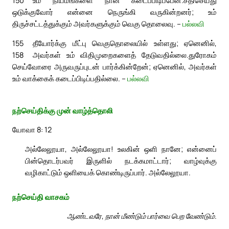
150
உம் நியமங்களை நான் கடைப்பிடிப்பேன்.
சதிசெய்து
ஒடுக்குவோர் என்னை நெருங்கி வருகின்றனர்; உம்
திருச்சட்டத்துக்கும் அவர்களுக்கும் வெகு தொலைவு. –
பல்லவி
155
தீயோர்க்கு மீட்பு வெகுதொலையில் உள்ளது; ஏனெனில்,
158
அவர்கள் உம் விதிமுறைகளைத் தேடுவதில்லை.
துரோகம்
செய்வோரை அருவருப்புடன் பார்க்கின்றேன்; ஏனெனில், அவர்கள்
உம் வாக்கைக் கடைப்பிடிப்பதில்லை. –
பல்லவி
நற்செய்திக்கு முன் வாழ்த்தொலி
யோவா 8: 12
அல்லேலூயா, அல்லேலூயா! உலகின் ஒளி நானே; என்னைப்
பின்தொடர்பவர் இருளில் நடக்கமாட்டார்; வாழ்வுக்கு
வழிகாட்டும் ஒளியைக் கொண்டிருப்பார். அல்லேலூயா.
நற்செய்தி வாசகம்
ஆண்டவரே, நான் மீண்டும் பார்வை பெற வேண்டும்.