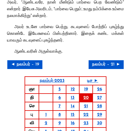
அவர், “ஆண்டவரே, நான் மீண்டும் பார்வை பெற வேண்டும்”
என்றார். இயேசு அவரிடம், “பார்வை பெறும்; உமது நம்பிக்கை உம்மை
நலமாக்கிற்று” என்றார்.
அவர் உடனே பார்வை பெற்று, கடவுளைப் போற்றிப் புகழ்ந்து
கொண்டே இயேசுவைப் பின்பற்றினார். இதைக் கண்ட மக்கள்
யாவரும் கடவுளைப் புகழ்ந்தனர்.
ஆண்டவரின் அருள்வாக்கு.
◄ நவம்பர் – 19
நவம்பர் – 21 ►
நவம்பர்-2023
டிச ►
ஞா
5
12
19
26
தி
6
13
20
27
செ
7
14
21
28
பு
1
8
15
22
29
வி
2
9
16
23
30