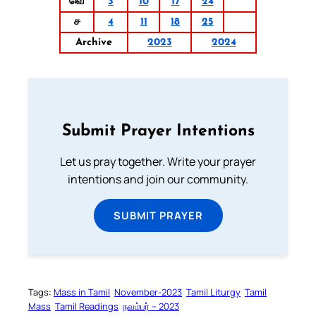
வெ
3
10
17
24
ச
4
11
18
25
Archive
2023
2024
Submit Prayer Intentions
Let us pray together. Write your prayer
intentions and join our community.
SUBMIT PRAYER
Tags:
Mass in Tamil
November-2023
Tamil Liturgy
Tamil
Mass
Tamil Readings
நவம்பர் – 2023