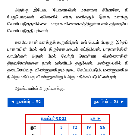
அதற்கு இயேசு, “யோனாவின் மகனான சீமோனே, நீ
பேறுபெற்றவன். ஏனெனில் எந்த மனிதரும் இதை உனக்கு
வெளிப்படுத்தவில்லை; மாறாக விண்ணகத்திலுள்ள என் தந்தையே
வெளிப்படுத்தியுள்ளார்.
எனவே நான் உனக்குக் கூறுகிறேன்: உன் பெயர் பேதுரு; இந்தப்
பாறையின் மேல் என் திருச்சபையைக் கட்டுவேன். பாதாளத்தின்
வாயில்கள் அதன் மேல் வெற்றி கொள்ளா. விண்ணரசின்
திறவுகோல்களை நான் உன்னிடம் தருவேன். மண்ணுலகில் நீ
தடைசெய்வது விண்ணுலகிலும் தடை செய்யப்படும். மண்ணுலகில்
நீ அனுமதிப்பது விண்ணுலகிலும் அனுமதிக்கப்படும்” என்றார்.
ஆண்டவரின் அருள்வாக்கு.
◄ நவம்பர் – 22
நவம்பர் – 24 ►
நவம்பர்-2023
டிச ►
ஞா
5
12
19
26