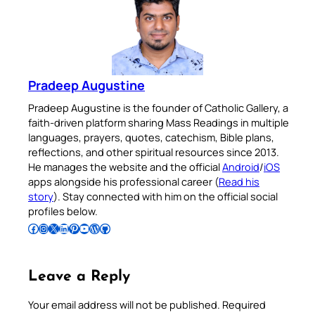
Pradeep Augustine
Pradeep Augustine is the founder of Catholic Gallery, a
faith-driven platform sharing Mass Readings in multiple
languages, prayers, quotes, catechism, Bible plans,
reflections, and other spiritual resources since 2013.
He manages the website and the official
Android
/
iOS
apps alongside his professional career (
Read his
story
). Stay connected with him on the official social
profiles below.
Follow Pradeep on Facebook
Follow Pradeep on Instagram
Follow Pradeep on X
Follow Pradeep on LinkedIn
Follow Pradeep on Pinterest
Subscribe to Pradeep’s Youtube Channel
Follow Pradeep on WordPress
Follow Pradeep on GitHub
Leave a Reply
Your email address will not be published.
Required