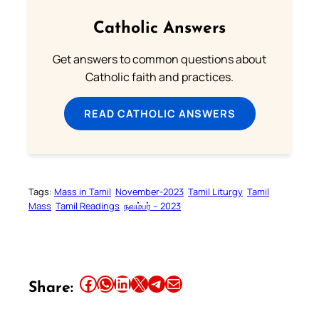
Catholic Answers
Get answers to common questions about
Catholic faith and practices.
READ CATHOLIC ANSWERS
Tags:
Mass in Tamil
November-2023
Tamil Liturgy
Tamil
Mass
Tamil Readings
நவம்பர் – 2023
Share this article on Facebook
Share this article on WhatsApp
Share this article on LinkedIn
Share this article on X
Share this article on Telegram
Email this Article
Share: