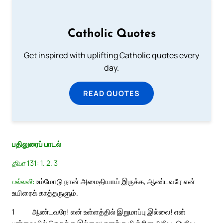
Catholic Quotes
Get inspired with uplifting Catholic quotes every
day.
READ QUOTES
பதிலுரைப் பாடல்
திபா 131: 1. 2. 3
பல்லவி:
உம்மோடு நான் அமைதியாய் இருக்க, ஆண்டவரே என்
உயிரைக் காத்தருளும்.
1
ஆண்டவரே! என் உள்ளத்தில் இறுமாப்பு இல்லை! என்
பார்வையில் செருக்கு இல்லை; எனக்கு மிஞ்சின அரிய, பெரிய,