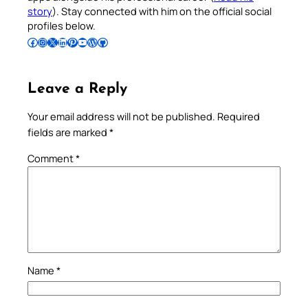
story
). Stay connected with him on the official social
profiles below.
Follow Pradeep on Facebook
Follow Pradeep on Instagram
Follow Pradeep on X
Follow Pradeep on LinkedIn
Follow Pradeep on Pinterest
Subscribe to Pradeep’s Youtube Channel
Follow Pradeep on WordPress
Follow Pradeep on GitHub
Leave a Reply
Your email address will not be published.
Required
fields are marked
*
Comment
*
Name
*