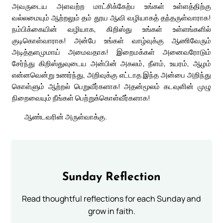
அவருடைய அளவற்ற மாட்சிக்கேற்ப உங்கள் உள்ளத்திற்கு
வல்லமையும் ஆற்றலும் தம் தூய ஆவி வழியாகத் தந்தருள்வாராக!
நம்பிக்கையின் வழியாக, கிறிஸ்து உங்கள் உள்ளங்களில்
குடிகொள்வாராக! அன்பே உங்கள் வாழ்வுக்கு ஆணிவேரும்
அடித்தளமுமாய் அமைவதாக! இறைமக்கள் அனைவரோடும்
சேர்ந்து கிறிஸ்துவுடைய அன்பின் அகலம், நீளம், உயரம், ஆழம்
என்னவென்று உணர்ந்து, அறிவுக்கு எட்டாத இந்த அன்பை அறிந்து
கொள்ளும் ஆற்றல் பெறுவீர்களாக! அதன்மூலம் கடவுளின் முழு
நிறைவையும் நீங்கள் பெற்றுக்கொள்வீர்களாக!
ஆண்டவரின் அருள்வாக்கு.
Sunday Reflection
Read thoughtful reflections for each Sunday and
grow in faith.