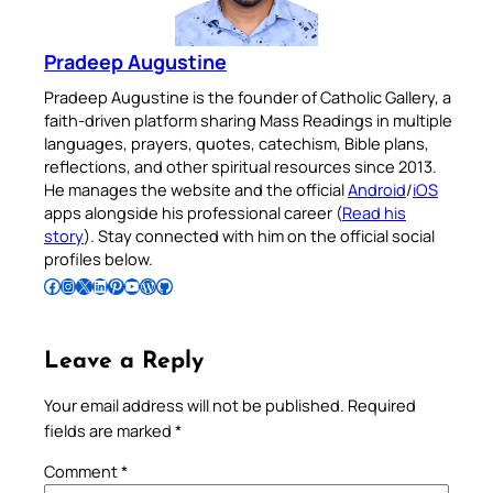
Pradeep Augustine
Pradeep Augustine is the founder of Catholic Gallery, a
faith-driven platform sharing Mass Readings in multiple
languages, prayers, quotes, catechism, Bible plans,
reflections, and other spiritual resources since 2013.
He manages the website and the official
Android
/
iOS
apps alongside his professional career (
Read his
story
). Stay connected with him on the official social
profiles below.
Follow Pradeep on Facebook
Follow Pradeep on Instagram
Follow Pradeep on X
Follow Pradeep on LinkedIn
Follow Pradeep on Pinterest
Subscribe to Pradeep’s Youtube Channel
Follow Pradeep on WordPress
Follow Pradeep on GitHub
Leave a Reply
Your email address will not be published.
Required
fields are marked
*
Comment
*