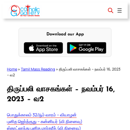
Skip
to
content
Download our App
Home
»
Tamil Mass Reading
»
திருப்பலி வாசகங்கள் – நவம்பர் 16, 2023
– வ2
திருப்பலி வாசகங்கள் – நவம்பர் 16,
2023 – வ2
பொதுக்காலம் 32ஆம் வாரம் – வியாழன்
புனித ஜெர்த்ரூது – கன்னியர் (வி.நினைவு)
ஸ்காட்லாந்து புனித மார்கரீத் (வி.நினைவு)