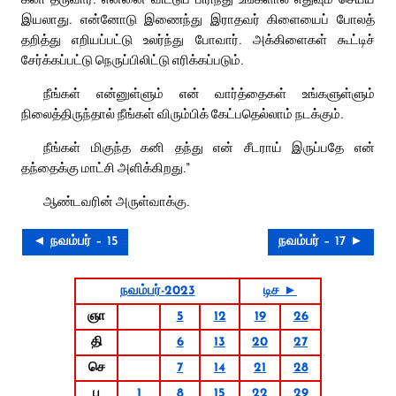
இயலாது. என்னோடு இணைந்து இராதவர் கிளையைப் போலத்
தறித்து எறியப்பட்டு உலர்ந்து போவார். அக்கிளைகள் கூட்டிச்
சேர்க்கப்பட்டு நெருப்பிலிட்டு எரிக்கப்படும்.
நீங்கள் என்னுள்ளும் என் வார்த்தைகள் உங்களுள்ளும்
நிலைத்திருந்தால் நீங்கள் விரும்பிக் கேட்பதெல்லாம் நடக்கும்.
நீங்கள் மிகுந்த கனி தந்து என் சீடராய் இருப்பதே என்
தந்தைக்கு மாட்சி அளிக்கிறது.”
ஆண்டவரின் அருள்வாக்கு.
◄ நவம்பர் – 15
நவம்பர் – 17 ►
நவம்பர்-2023
டிச ►
ஞா
5
12
19
26
தி
6
13
20
27
செ
7
14
21
28
பு
1
8
15
22
29