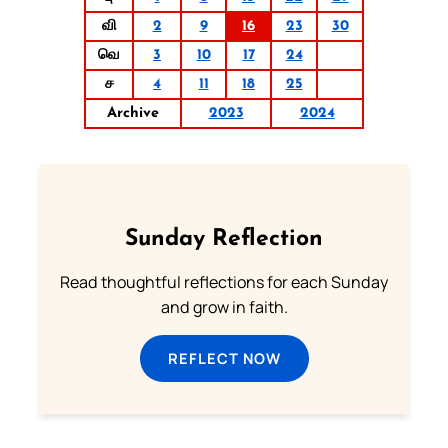
வி
2
9
16
23
30
வெ
3
10
17
24
ச
4
11
18
25
Archive
2023
2024
Sunday Reflection
Read thoughtful reflections for each Sunday
and grow in faith.
REFLECT NOW