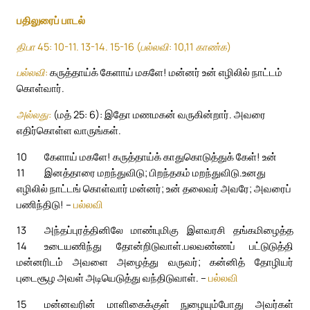
பதிலுரைப் பாடல்
திபா 45: 10-11. 13-14. 15-16 (பல்லவி: 10,11 காண்க)
பல்லவி:
கருத்தாய்க் கேளாய் மகளே! மன்னர் உன் எழிலில் நாட்டம்
கொள்வார்.
அல்லது:
(மத் 25: 6): இதோ மணமகன் வருகின்றார். அவரை
எதிர்கொள்ள வாருங்கள்.
10
கேளாய் மகளே! கருத்தாய்க் காதுகொடுத்துக் கேள்! உன்
11
இனத்தாரை மறந்துவிடு; பிறந்தகம் மறந்துவிடு.
உனது
எழிலில் நாட்டங் கொள்வார் மன்னர்; உன் தலைவர் அவரே; அவரைப்
பணிந்திடு! –
பல்லவி
13
அந்தப்புரத்தினிலே மாண்புமிகு இளவரசி தங்கமிழைத்த
14
உடையணிந்து தோன்றிடுவாள்.
பலவண்ணப் பட்டுடுத்தி
மன்னரிடம் அவளை அழைத்து வருவர்; கன்னித் தோழியர்
புடைசூழ அவள் அடியெடுத்து வந்திடுவாள். –
பல்லவி
15
மன்னவரின் மாளிகைக்குள் நுழையும்போது அவர்கள்