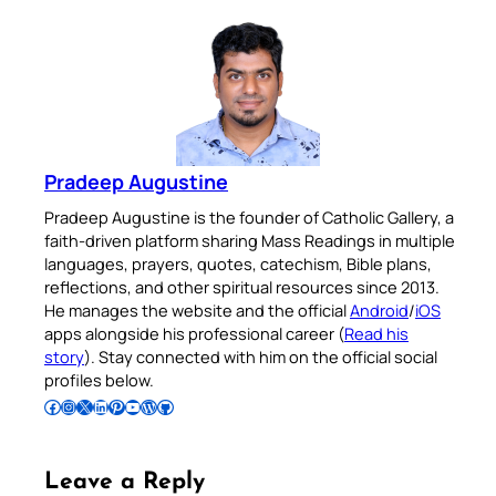
Pradeep Augustine
Pradeep Augustine is the founder of Catholic Gallery, a
faith-driven platform sharing Mass Readings in multiple
languages, prayers, quotes, catechism, Bible plans,
reflections, and other spiritual resources since 2013.
He manages the website and the official
Android
/
iOS
apps alongside his professional career (
Read his
story
). Stay connected with him on the official social
profiles below.
Follow Pradeep on Facebook
Follow Pradeep on Instagram
Follow Pradeep on X
Follow Pradeep on LinkedIn
Follow Pradeep on Pinterest
Subscribe to Pradeep’s Youtube Channel
Follow Pradeep on WordPress
Follow Pradeep on GitHub
Leave a Reply