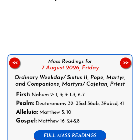
Follow us on Facebook
Follow us on Instagram
Follow us on X
Subscribe to our YouTube Channel
Follow us on WhatsApp
Mass Readings for
<<
>>
7 August 2026,
Friday
Ordinary Weekday/ Sixtus II, Pope, Martyr,
and Companions, Martyrs/ Cajetan, Priest
First:
Nahum 2: 1, 3; 3: 1-3, 6-7
Psalm:
Deuteronomy 32: 35cd-36ab, 39abcd, 41
Alleluia:
Matthew 5: 10
Gospel:
Matthew 16: 24-28
FULL MASS READINGS