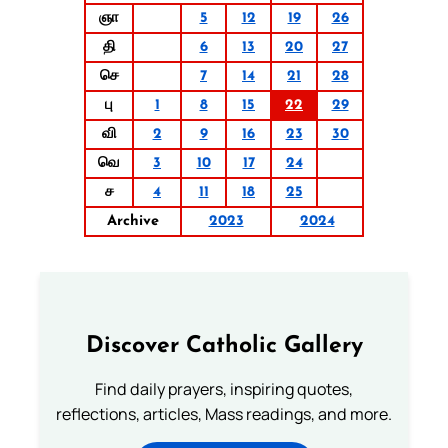
ஞா
5
12
19
26
தி
6
13
20
27
செ
7
14
21
28
பு
1
8
15
22
29
வி
2
9
16
23
30
வெ
3
10
17
24
ச
4
11
18
25
Archive
2023
2024
Discover Catholic Gallery
Find daily prayers, inspiring quotes,
reflections, articles, Mass readings, and more.