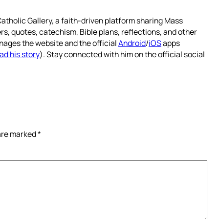
atholic Gallery, a faith-driven platform sharing Mass
rs, quotes, catechism, Bible plans, reflections, and other
nages the website and the official
Android
/
iOS
apps
ad his story
). Stay connected with him on the official social
 are marked
*