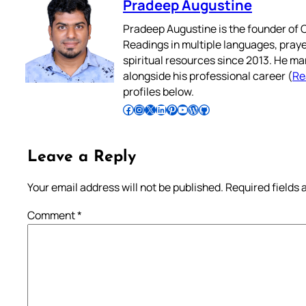
Pradeep Augustine
Pradeep Augustine is the founder of C
Readings in multiple languages, praye
spiritual resources since 2013. He ma
alongside his professional career (
Re
profiles below.
Follow Pradeep on Facebook
Follow Pradeep on Instagram
Follow Pradeep on X
Follow Pradeep on LinkedIn
Follow Pradeep on Pinterest
Subscribe to Pradeep’s Youtube Channel
Follow Pradeep on WordPress
Follow Pradeep on GitHub
Leave a Reply
Your email address will not be published.
Required fields
Comment
*