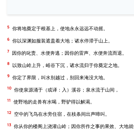
5
你将地奠定于根基上，使地永永远远不动摇。
6
你以深渊如服装遮盖着大地；诸水停滞于山上。
7
因你的叱责、水便奔逃；因你的雷声、水便奔流而退。
8
以致山岭上升，峪谷下沉，诸水流归于你奠定之地。
9
你定了界限，叫水别越过，别回来淹没大地。
10
你使泉源涌于（或译：入）溪谷；泉水流于山间，
11
使野地的走兽有水喝，野驴得以解渴。
12
空中的飞鸟在水旁住宿，在枝条间出声啼叫。
13
你从你的楼阁上浇灌山岭；因你所作之事的果效、大地就