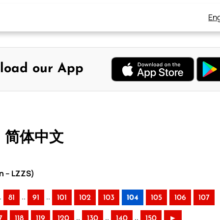
Eng
load our App
 – 简体中文
n – LZZS)
.
..
..
81
91
101
102
103
104
105
106
107
..
..
..
7
118
119
120
130
140
150
►