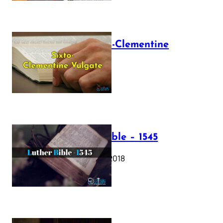
The Sixto-Clementine
Vulgate
July 12, 2025
Luther Bible – 1545
October 17, 2018