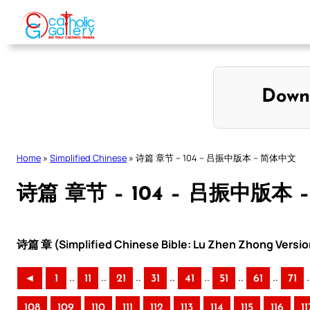
Skip
to
content
Down
Home
»
Simplified Chinese
»
诗篇 章节 – 104 – 吕振中版本 – 简体中文
诗篇 章节 – 104 – 吕振中版本
诗篇 章 (Simplified Chinese Bible: Lu Zhen Zhong Versio
..
..
..
..
..
..
..
.
◄
1
11
21
31
41
51
61
71
108
109
110
111
112
113
114
115
116
11