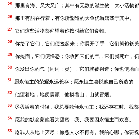
25
那里有海、又大又广；其中有无数的滋生物，大小活物
26
那里有船在行着，有你所塑造的大鱼优游嬉戏于其中。
27
它们这些活物都仰望着你按时给它们食物。
28
你给了它们，它们便捡起来；你展开了手，它们就饱饫
29
你掩面，它们便惶恐；你收回它们的气，它们就死亡，
30
你发出你的气（同词：灵），它们就被创造；你也使地面
31
愿永恒主的荣耀永远长存；愿永恒主喜悦他自己所造的。
32
他望着地，地便震颤；他摸着山，山就冒烟。
33
尽我活着的时候，我总要歌颂永恒主；我还存在时、我都
34
愿我的默念蒙他看为甜蜜；我、我要因永恒主而欢喜。
35
愿罪人从地上灭尽；愿恶人永不再有。我的心哪，你要祝