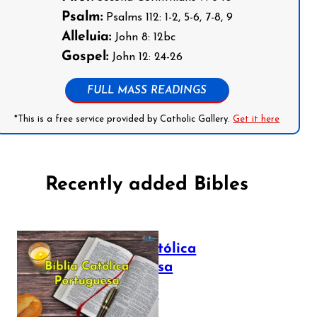
Psalm:
Psalms 112: 1-2, 5-6, 7-8, 9
Alleluia:
John 8: 12bc
Gospel:
John 12: 24-26
FULL MASS READINGS
*This is a free service provided by Catholic Gallery.
Get it here
Recently added Bibles
Bíblia Católica
Portuguesa
July 16, 2025