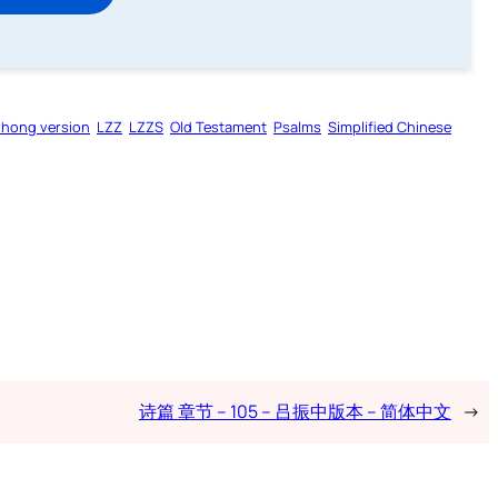
zhong version
LZZ
LZZS
Old Testament
Psalms
Simplified Chinese
诗篇 章节 – 105 – 吕振中版本 – 简体中文
→