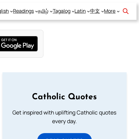
lish
Readings
தமிழ்
Tagalog
Latin
中文
More
Catholic Quotes
Get inspired with uplifting Catholic quotes
every day.