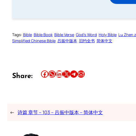
Tags:
Bible
Bible Book
Bible Verse
God’s Word
Holy Bible
Lu Zhen 
Simplified Chinese Bible
吕振中版本
旧约全书
简体中文
Share this article on Facebook
Share this article on WhatsApp
Share this article on LinkedIn
Share this article on X
Share this article on Telegram
Email this Article
Share:
←
诗篇 章节 – 103 – 吕振中版本 – 简体中文