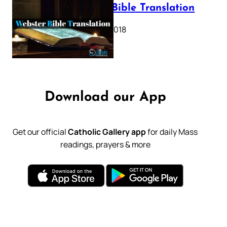
Webster Bible Translation
October 11, 2018
Download our App
Get our official
Catholic Gallery app
for daily Mass
readings, prayers & more