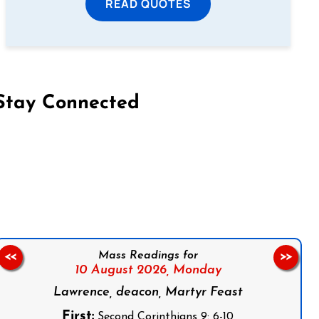
READ QUOTES
Stay Connected
on Facebook
Follow us on Instagram
Follow us on X
Subscribe to our YouTube Channel
Follow us on WhatsApp
Mass Readings for
<<
>>
10 August 2026,
Monday
Lawrence, deacon, Martyr Feast
First:
Second Corinthians 9: 6-10