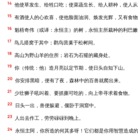
14
他使草发生、给牲口吃；使菜蔬生长、给人耕种，使人从
15
有酒使人的心欢喜，使他脸面油润、焕发光辉，又有食物
16
魁梧奇伟（或译：永恒主）的树，永恒主所裁种的利巴嫩
17
鸟儿搭窝于其中；鹳鸟营巢于松树间。
18
高山为野山羊的住所；岩石为石獾的藏身处。
19
你（传统：他）造月亮以定节期，使日头自知下山。
20
你安排黑暗，便有了夜，森林中的百兽就爬出来。
21
少壮狮子吼叫着、要抓撕可吃的，向上帝寻求着食物。
22
日头一出，兽便躲避，偃卧于洞窟中。
23
人出去作工，劳劳碌碌到晚上。
24
永恒主阿，你所造的何其多呀！它们都是你用智慧造成