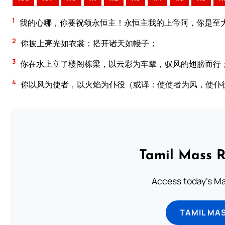
1
我的心哪，你要祝颂永恒主！永恒主我的上帝阿，你是至
2
你披上亮光如衣裳；搭开诸天如幔子；
3
你在水上立了楼阁栋梁，以云彩为车辇，驭风的翅膀而行
4
你以风为使者，以火焰为仆役（或译：使使者为风，使仆
Tamil Mass 
Access today's Mas
TAMIL MA