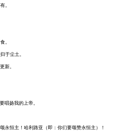
都有。
美食。
仍归于尘土。
更新。
要唱扬我的上帝。
颂永恒主！哈利路亚（即：你们要颂赞永恒主）！