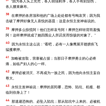
“因为各人头上光秃，各人胡须剃净，各人手有刻划伤，
各人腰束麻布。
38
在摩押的各房顶和他的广场上处处都有号啕哀哭；因为我
击破了摩押好像无人喜悦的器皿：这是永恒主发神谕说的。
39
摩押多么惊慌阿！他们怎样哀号阿！摩押怎样转背而羞愧
阿！这样摩押就成了她四围众人所讥笑而惊骇的对象了。”
40
因为永恒主这么说：“看吧，必有一人像鹰展开翅膀疾飞
猛攫摩押。
41
加略被攻取，营寨被占据；当那日子摩押勇士的心必疼
痛，如临产妇人的心一样。
42
摩押必被消灭、不再成为一族之民，因为他向永恒主妄自
尊大。
43
永恒主发神谕说：摩押的居民哪，恐怖、陷坑、机槛、都
临到你身上了！
44
那逃避恐怖的、必坠入陷坑；那从陷坑中上来的、必被机