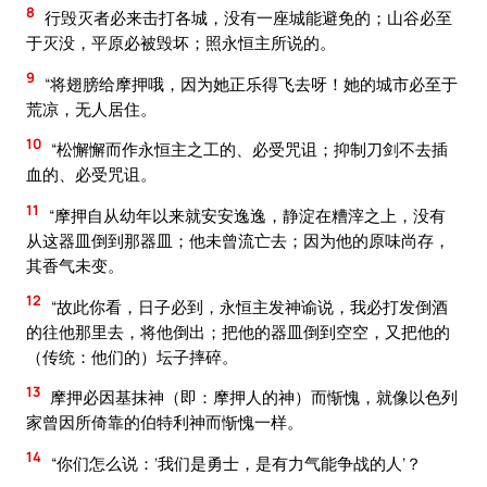
8
行毁灭者必来击打各城，没有一座城能避免的；山谷必至
于灭没，平原必被毁坏；照永恒主所说的。
9
“将翅膀给摩押哦，因为她正乐得飞去呀！她的城市必至于
荒凉，无人居住。
10
“松懈懈而作永恒主之工的、必受咒诅；抑制刀剑不去插
血的、必受咒诅。
11
“摩押自从幼年以来就安安逸逸，静淀在糟滓之上，没有
从这器皿倒到那器皿；他未曾流亡去；因为他的原味尚存，
其香气未变。
12
“故此你看，日子必到，永恒主发神谕说，我必打发倒酒
的往他那里去，将他倒出；把他的器皿倒到空空，又把他的
（传统：他们的）坛子摔碎。
13
摩押必因基抹神（即：摩押人的神）而惭愧，就像以色列
家曾因所倚靠的伯特利神而惭愧一样。
14
“你们怎么说：‘我们是勇士，是有力气能争战的人’？