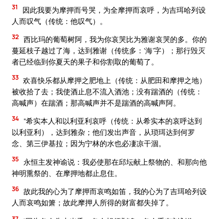
31
因此我要为摩押而号哭，为全摩押而哀呼，为吉珥哈列设
人而叹气（传统：他叹气）。
32
西比玛的葡萄树阿，我为你哀哭比为雅谢哀哭的多。你的
蔓延枝子越过了海，达到雅谢（传统多：‘海’字）；那行毁灭
者已经临到你夏天的果子和你割取的葡萄了。
33
欢喜快乐都从摩押之肥地上（传统：从肥田和摩押之地）
被收拾了去；我使酒止息不流入酒池；没有踹酒的（传统：
高喊声）在踹酒；那高喊声并不是踹酒的高喊声阿。
34
“希实本人和以利亚利哀呼（传统：从希实本的哀呼达到
以利亚利），达到雅杂；他们发出声音，从琐珥达到何罗
念、第三伊基拉；因为宁林的水也必凄凉干涸。
35
永恒主发神谕说：我必使那在邱坛献上祭物的、和那向他
神明熏祭的、在摩押地都止息住。
36
故此我的心为了摩押而哀鸣如笛，我的心为了吉珥哈列设
人而哀鸣如箫；故此摩押人所得的财富都失掉了。
37