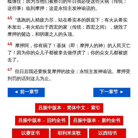
槛缠住；因为当他们被察罚的年日我必使这些灾祸（传统：
这些事）临到摩押：这是永恒主发神谕说的。
45
“逃跑的人精疲力尽，站在希实本的荫庇下；有火从希实
本发出，有火焰出于西宏的家（传统：西宏之间），烧毁了
摩押的鬓边，和哄嚷之人的头顶。
46
摩押阿，你有祸了！基抹（即：摩押人的神）的人民灭亡
了！因为你的众儿子都被拿去做俘虏了；你的众女儿都被掳
去了。
47
但日后我还要恢复摩押的故业：永恒主发神谕说。摩押受
判罚的话到这儿为止。
◄ 前一章节
下一章节 ►
吕振中版本 – 简体中文 – 索引
吕振中版本 – 旧约全书
吕振中版本 – 新约全书
以赛亚书
耶利米哀歌
以西结书