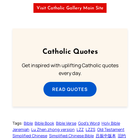
Visit Catholic Gallery Main Site
Catholic Quotes
Get inspired with uplifting Catholic quotes
every day.
READ QUOTES
Tags:
Bible
Bible Book
Bible Verse
God’s Word
Holy Bible
Jeremiah
Lu Zhen zhong version
LZZ
LZZS
Old Testament
Simplified Chinese
Simplified Chinese Bible
吕振中版本
旧约