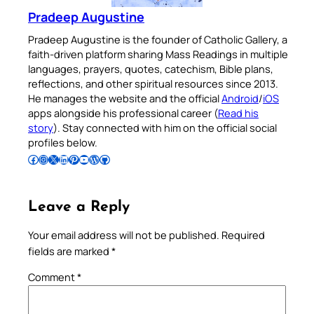
Pradeep Augustine
Pradeep Augustine is the founder of Catholic Gallery, a
faith-driven platform sharing Mass Readings in multiple
languages, prayers, quotes, catechism, Bible plans,
reflections, and other spiritual resources since 2013.
He manages the website and the official
Android
/
iOS
apps alongside his professional career (
Read his
story
). Stay connected with him on the official social
profiles below.
Follow Pradeep on Facebook
Follow Pradeep on Instagram
Follow Pradeep on X
Follow Pradeep on LinkedIn
Follow Pradeep on Pinterest
Subscribe to Pradeep’s Youtube Channel
Follow Pradeep on WordPress
Follow Pradeep on GitHub
Leave a Reply
Your email address will not be published.
Required
fields are marked
*
Comment
*