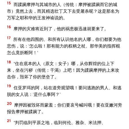
15
而蹂躏摩押与其城市的人（传统：摩押被蹂躏而它的城
市）竟然上去，而其精选壮丁又下去受屠杀呢？这是那名为
万军之耶和华的王发神谕说的。
16
摩押的灾难将近到了，他的祸患极迅速就要来了。
17
所有在他四围的、和所有认识他名的人哪，你们都要为他
悲伤，说：‘怎么啦！那有能力的权柄之杖、那华美的指挥棍
怎么竟折断阿！’
18
“住在底本的人（原文：女子）哪，从你辉煌的位上下
来，坐在污秽（传统：干渴）上吧！因为蹂躏摩押的上来攻
击你，毁坏了你的堡垒了。
19
住亚罗珥的阿，站在道旁观望哦！要问逃跑的男人、和逃
脱的女人说：‘是什么事阿？’
20
摩押因被毁坏而蒙羞；你们要哀号喊叫哦！要在亚嫩河旁
报告摩押被蹂躏了。
21
“判罚临到平原之地，临到何伦、雅杂、米法押、