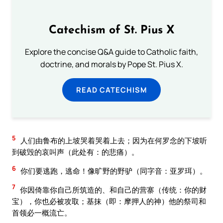
Catechism of St. Pius X
Explore the concise Q&A guide to Catholic faith,
doctrine, and morals by Pope St. Pius X.
READ CATECHISM
5
人们由鲁布的上坡哭着哭着上去；因为在何罗念的下坡听
到破毁的哀叫声（此处有：的悲痛）。
6
你们要逃跑，逃命！像旷野的野驴（同字音：亚罗珥）。
7
你因倚靠你自己所筑造的、和自己的营寨（传统：你的财
宝），你也必被攻取；基抹（即：摩押人的神）他的祭司和
首领必一概流亡。