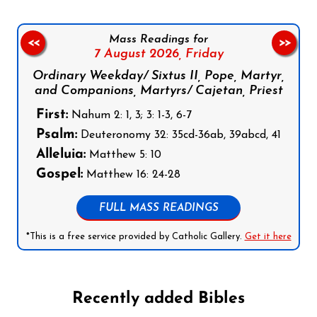
Mass Readings for
<<
>>
7 August 2026,
Friday
Ordinary Weekday/ Sixtus II, Pope, Martyr,
and Companions, Martyrs/ Cajetan, Priest
First:
Nahum 2: 1, 3; 3: 1-3, 6-7
Psalm:
Deuteronomy 32: 35cd-36ab, 39abcd, 41
Alleluia:
Matthew 5: 10
Gospel:
Matthew 16: 24-28
FULL MASS READINGS
*This is a free service provided by Catholic Gallery.
Get it here
Recently added Bibles