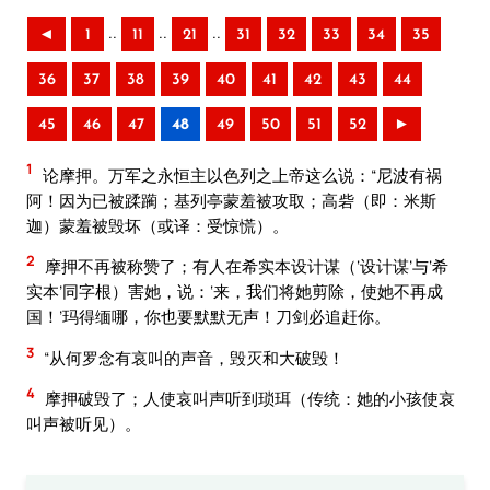
..
..
..
◄
1
11
21
31
32
33
34
35
36
37
38
39
40
41
42
43
44
45
46
47
48
49
50
51
52
►
1
论摩押。万军之永恒主以色列之上帝这么说：“尼波有祸
阿！因为已被蹂躏；基列亭蒙羞被攻取；高砦（即：米斯
迦）蒙羞被毁坏（或译：受惊慌）。
2
摩押不再被称赞了；有人在希实本设计谋（‘设计谋’与‘希
实本’同字根）害她，说：‘来，我们将她剪除，使她不再成
国！’玛得缅哪，你也要默默无声！刀剑必追赶你。
3
“从何罗念有哀叫的声音，毁灭和大破毁！
4
摩押破毁了；人使哀叫声听到琐珥（传统：她的小孩使哀
叫声被听见）。