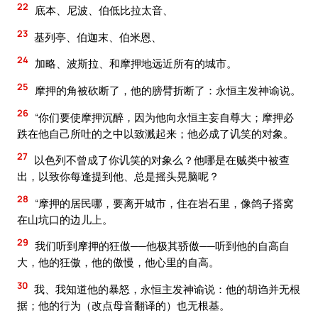
22
底本、尼波、伯低比拉太音、
23
基列亭、伯迦末、伯米恩、
24
加略、波斯拉、和摩押地远近所有的城市。
25
摩押的角被砍断了，他的膀臂折断了：永恒主发神谕说。
26
“你们要使摩押沉醉，因为他向永恒主妄自尊大；摩押必
跌在他自己所吐的之中以致溅起来；他必成了讥笑的对象。
27
以色列不曾成了你讥笑的对象么？他哪是在贼类中被查
出，以致你每逢提到他、总是摇头晃脑呢？
28
“摩押的居民哪，要离开城市，住在岩石里，像鸽子搭窝
在山坑口的边儿上。
29
我们听到摩押的狂傲──他极其骄傲──听到他的自高自
大，他的狂傲，他的傲慢，他心里的自高。
30
我、我知道他的暴怒，永恒主发神谕说：他的胡诌并无根
据；他的行为（改点母音翻译的）也无根基。