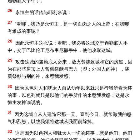
迦勒底人手中了。’”
26
永恒主的话传与耶利米说：
27
“看哪，我乃是永恒主，是一切血肉之人的上帝；在我哪
有难成的事呢？
28
因此永恒主这么说：看吧，我必将这城交于迦勒底人手
中，交于巴比伦王尼布甲尼撒手中，使他攻取这城。
29
攻击这城的迦勒底人必来，放火焚烧这城和它的房屋，因
为在那些房顶上人曾熏祭献与巴力（即：外国人的神），浇
奠祭献与别的神，来惹我发怒。
30
因为以色列人和犹太人自从幼年以来就只是行我所看为坏
的事，以色列就只是以他们的手所作的来惹我发怒：这是永
恒主发神谕说的。
31
因为这城自从人建造它那一天、直到今日、就常激我的怒
气和烈怒，以致我须将这城从我面前除掉。
32
这是因为以色列人和犹大人一切的坏事，就是他们、他们