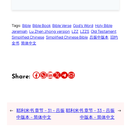
Tags:
Bible
Bible Book
Bible Verse
God’s Word
Holy Bible
Jeremiah
Lu Zhen zhong version
LZZ
LZZS
Old Testament
Simplified Chinese
Simplified Chinese Bible
吕振中版本
旧约
全书
简体中文
Share this article on Facebook
Share this article on WhatsApp
Share this article on LinkedIn
Share this article on X
Share this article on Telegram
Email this Article
Share:
←
耶利米书 章节 – 31 – 吕振
耶利米书 章节 – 33 – 吕振
→
中版本 – 简体中文
中版本 – 简体中文