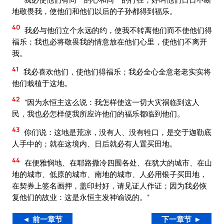
地敬畏我，使他们和他们以后的子孙都得到福乐。
40
我必与他们立个永远的约，使我不转离他们而不使他们得
福乐；我也必将敬畏我的情意放在他们心里，使他们不离开
我。
41
我必喜欢他们，使他们得福乐；我必全心全意老老实实将
他们栽植于这地。
42
“因为永恒主这么说：我怎样使这一切大灾祸临到这人
民，我也必怎样使我所应许他们的福乐都临到他们。
43
你们说：这地是荒凉，没有人、没有牲口，是交于迦勒底
人手中的；就在这境内、日后就必有人置买田地。
44
在便雅悯地、在耶路撒冷四围各处、在犹大的城市、在山
地的城市、低原的城市、南地的城市、人必用银子买田地，
在契券上签名画押，盖印封好，请见证人作证；因为我必恢
复他们的故业：这是永恒主发神谕说的。”
◄ 前一章节
下一章节 ►