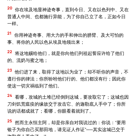
20
你在埃及地显神迹奇事，直到今日、又在以色列中、又在
普通人中间、也都施行异能，为了你自己立了名，正如今日
一样。
21
你用神迹奇事、用大力的手和伸出的膀臂、及大可怕的
事、将你的人民以色从埃及地领出来；
22
将这地赐给他们，就是你向他们列祖起誓应许给了他们
的、流奶与蜜之地；
23
他们进了来，取得了这地以为业了；却不听你的声音，不
遵行你的律法；你所吩咐他们行的、他们都没有行；因此你
使这一切灾祸临到了他们。
24
看哪，攻城的土堆已经倒到这城，要攻取它了；这城也因
刀剑饥荒瘟疫的缘故交于攻击它、的迦勒底人手中了；你所
说的话都成就了；看哪，你眼看着就到了。
25
然而主永恒主阿，却是你亲自对我说过的：你说：“要用
银子为你自己买那田地，请见证人作证”──其实这城已交于