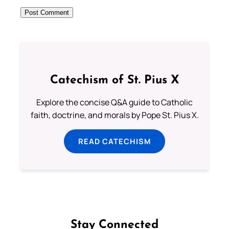
Catechism of St. Pius X
Explore the concise Q&A guide to Catholic
faith, doctrine, and morals by Pope St. Pius X.
READ CATECHISM
Stay Connected