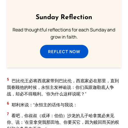
Sunday Reflection
Read thoughtful reflections for each Sunday and
grow in faith.
REFLECT NOW
5
巴比伦王必将西底家带到巴比伦，西底家必在那里，直到
我眷顾他的时候，永恒主发神谕说：你们虽跟迦勒底人争
战，却必不得顺利。’你为什么这样说呢？”
6
耶利米说：“永恒主的话传与我说：
7
看吧，你叔叔（或译：伯伯）沙龙的儿子哈拿篾必来见
你、说：‘在亚拿突我那田地、你要买它，因为赎回而买的权