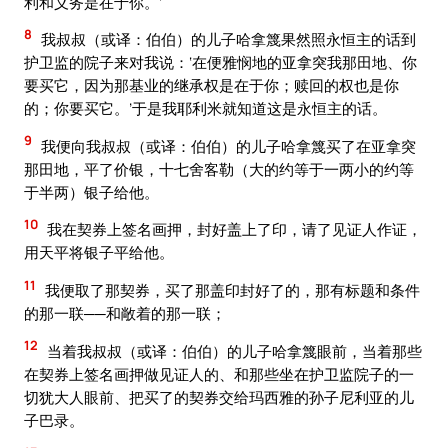
利和义务是在于你。’
8
我叔叔（或译：伯伯）的儿子哈拿篾果然照永恒主的话到
护卫监的院子来对我说：‘在便雅悯地的亚拿突我那田地、你
要买它，因为那基业的继承权是在于你；赎回的权也是你
的；你要买它。’于是我耶利米就知道这是永恒主的话。
9
我便向我叔叔（或译：伯伯）的儿子哈拿篾买了在亚拿突
那田地，平了价银，十七舍客勒（大的约等于一两小的约等
于半两）银子给他。
10
我在契券上签名画押，封好盖上了印，请了见证人作证，
用天平将银子平给他。
11
我便取了那契券，买了那盖印封好了的，那有标题和条件
的那一联──和敞着的那一联；
12
当着我叔叔（或译：伯伯）的儿子哈拿篾眼前，当着那些
在契券上签名画押做见证人的、和那些坐在护卫监院子的一
切犹大人眼前、把买了的契券交给玛西雅的孙子尼利亚的儿
子巴录。