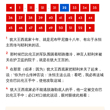
..
..
..
◄
1
11
21
31
32
33
34
35
36
37
38
39
40
41
42
43
44
45
46
47
48
49
50
51
52
►
1
犹大王西底家十年、就是尼布甲尼撒十八年、有出于永恒
主而传与耶利米的话。
2
那时候巴比伦王的军队围困着耶路撒冷，神言人耶利米被
关在护卫监的院子，就是在犹大王宫的。
3
在那里（或译：因为）犹大王西底家把耶利米关了起来，
说：“你为什么传神言说：‘永恒主这么说：看吧，我必将这城
交在巴比伦王手中，使他攻取这城；
4
犹大王西底家必不能逃脱迦勒底人的手，他一定被交在巴
比伦王手中；必口对口彼此说话，眼对眼彼此相看；