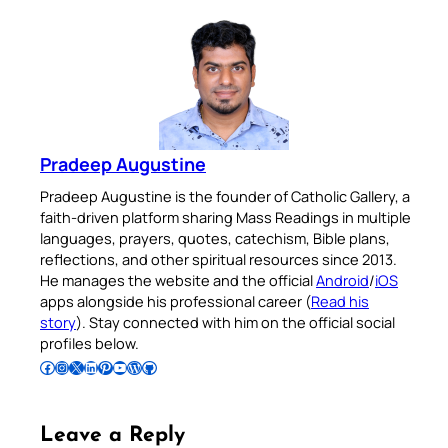
Pradeep Augustine
Pradeep Augustine is the founder of Catholic Gallery, a
faith-driven platform sharing Mass Readings in multiple
languages, prayers, quotes, catechism, Bible plans,
reflections, and other spiritual resources since 2013.
He manages the website and the official
Android
/
iOS
apps alongside his professional career (
Read his
story
). Stay connected with him on the official social
profiles below.
Follow Pradeep on Facebook
Follow Pradeep on Instagram
Follow Pradeep on X
Follow Pradeep on LinkedIn
Follow Pradeep on Pinterest
Subscribe to Pradeep’s Youtube Channel
Follow Pradeep on WordPress
Follow Pradeep on GitHub
Leave a Reply