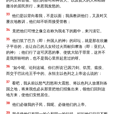
的列王和首领、他们的祭司和神言人、以及犹大的人和耶路
撒冷的居民所行，来惹我发怒的。
33
他们是以背向着我，不是以面；我虽教训他们，又及时又
屡次地教训，他们却不听而接受管教；
34
竟把他们可憎之像立在称为我名下的殿中，来污渎它。
35
他们筑了巴力（即：外国人的神）的邱坛，就是那在欣嫩
子平谷的，去让自己的儿女经过火而献归摩洛（即：亚扪人
的神）；他们行了这可厌恶的事、使犹大陷于罪里，这并不
是我所吩咐的，也不是我心里所起意过的呀。
36
“如今呢、论到这城、你们所说‘已因刀剑、饥荒、瘟疫、
而交于巴比伦王手中的、永恒主以色列之上帝这么说的’：
37
看吧，我从前以怒气烈怒和大震怒、将以色列人放逐到各
国之地，将来我也必从那里把他们招集出来，领他们回到这
地方来，使他们安然居住。
38
他们必做我的子民，我呢、必做他们的上帝。
39
我必使他们有同一的心和同一的行径，好叫他们日日不断