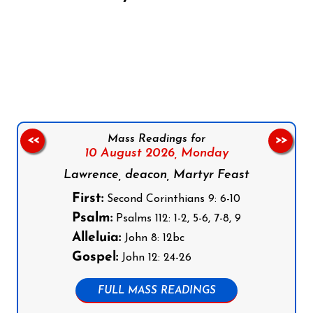
Follow us on Facebook
Follow us on Instagram
Follow us on X
Subscribe to our YouTube Channel
Follow us on WhatsApp
Mass Readings for
<<
>>
10 August 2026,
Monday
Lawrence, deacon, Martyr Feast
First:
Second Corinthians 9: 6-10
Psalm:
Psalms 112: 1-2, 5-6, 7-8, 9
Alleluia:
John 8: 12bc
Gospel:
John 12: 24-26
FULL MASS READINGS