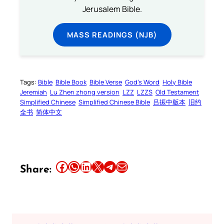
Jerusalem Bible.
MASS READINGS (NJB)
Tags:
Bible
Bible Book
Bible Verse
God’s Word
Holy Bible
Jeremiah
Lu Zhen zhong version
LZZ
LZZS
Old Testament
Simplified Chinese
Simplified Chinese Bible
吕振中版本
旧约
全书
简体中文
Share this article on Facebook
Share this article on WhatsApp
Share this article on LinkedIn
Share this article on X
Share this article on Telegram
Email this Article
Share: