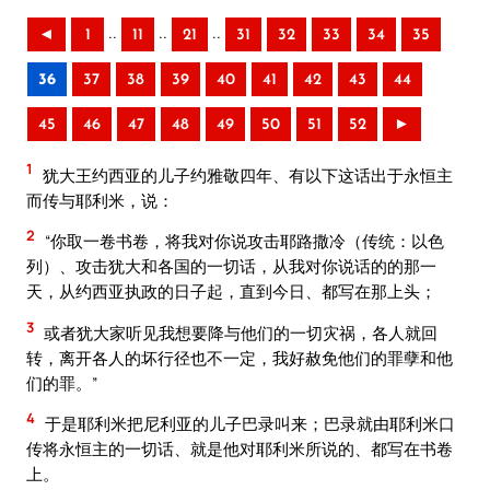
..
..
..
◄
1
11
21
31
32
33
34
35
36
37
38
39
40
41
42
43
44
45
46
47
48
49
50
51
52
►
1
犹大王约西亚的儿子约雅敬四年、有以下这话出于永恒主
而传与耶利米，说：
2
“你取一卷书卷，将我对你说攻击耶路撒冷（传统：以色
列）、攻击犹大和各国的一切话，从我对你说话的的那一
天，从约西亚执政的日子起，直到今日、都写在那上头；
3
或者犹大家听见我想要降与他们的一切灾祸，各人就回
转，离开各人的坏行径也不一定，我好赦免他们的罪孽和他
们的罪。”
4
于是耶利米把尼利亚的儿子巴录叫来；巴录就由耶利米口
传将永恒主的一切话、就是他对耶利米所说的、都写在书卷
上。