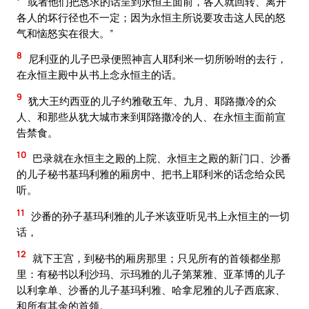
或者他们把恳求的话呈到永恒主面前，各人就回转、离开
各人的坏行径也不一定；因为永恒主所说要攻击这人民的怒
气和恼怒实在很大。”
8
尼利亚的儿子巴录便照神言人耶利米一切所吩咐的去行，
在永恒主殿中从书上念永恒主的话。
9
犹大王约西亚的儿子约雅敬五年、九月、耶路撒冷的众
人、和那些从犹大城市来到耶路撒冷的人、在永恒主面前宣
告禁食。
10
巴录就在永恒主之殿的上院、永恒主之殿的新门口、沙番
的儿子秘书基玛利雅的厢房中、把书上耶利米的话念给众民
听。
11
沙番的孙子基玛利雅的儿子米该亚听见书上永恒主的一切
话，
12
就下王宫，到秘书的厢房那里；只见所有的首领都坐那
里：有秘书以利沙玛、示玛雅的儿子第莱雅、亚革博的儿子
以利拿单、沙番的儿子基玛利雅、哈拿尼雅的儿子西底家、
和所有其余的首领。