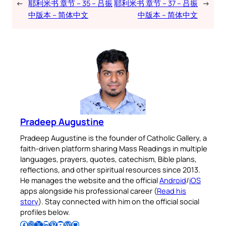
←
耶利米书 章节 – 35 – 吕振
耶利米书 章节 – 37 – 吕振
→
中版本 – 简体中文
中版本 – 简体中文
Pradeep Augustine
Pradeep Augustine is the founder of Catholic Gallery, a
faith-driven platform sharing Mass Readings in multiple
languages, prayers, quotes, catechism, Bible plans,
reflections, and other spiritual resources since 2013.
He manages the website and the official
Android
/
iOS
apps alongside his professional career (
Read his
story
). Stay connected with him on the official social
profiles below.
Follow Pradeep on Facebook
Follow Pradeep on Instagram
Follow Pradeep on X
Follow Pradeep on LinkedIn
Follow Pradeep on Pinterest
Subscribe to Pradeep’s Youtube Channel
Follow Pradeep on WordPress
Follow Pradeep on GitHub