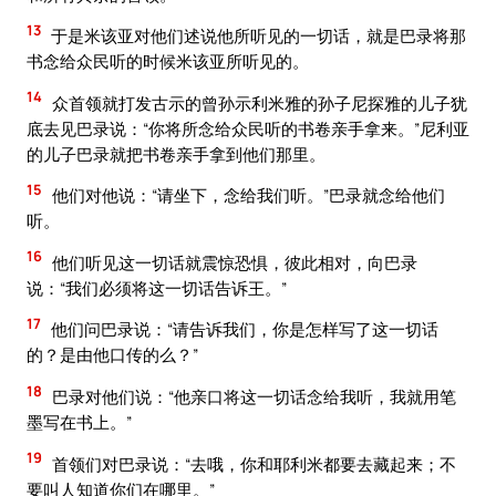
13
于是米该亚对他们述说他所听见的一切话，就是巴录将那
书念给众民听的时候米该亚所听见的。
14
众首领就打发古示的曾孙示利米雅的孙子尼探雅的儿子犹
底去见巴录说：“你将所念给众民听的书卷亲手拿来。”尼利亚
的儿子巴录就把书卷亲手拿到他们那里。
15
他们对他说：“请坐下，念给我们听。”巴录就念给他们
听。
16
他们听见这一切话就震惊恐惧，彼此相对，向巴录
说：“我们必须将这一切话告诉王。”
17
他们问巴录说：“请告诉我们，你是怎样写了这一切话
的？是由他口传的么？”
18
巴录对他们说：“他亲口将这一切话念给我听，我就用笔
墨写在书上。”
19
首领们对巴录说：“去哦，你和耶利米都要去藏起来；不
要叫人知道你们在哪里。”