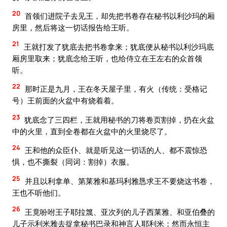
20
首领们进院子去见王，却先把书卷存在秘书以利沙玛的厢
房里，然后将这一切话报告给王听。
21
王就打发了犹底去把书卷拿来；犹底便从秘书以利沙玛底
厢房里取来；犹底念给王听，也给侍立在王左右的众首领
听。
22
那时正是九月，王在冬天屋子里，有火（传统：受格记
号）王前面的火盆中有烧着着。
23
犹底念了三四栏，王就用秘书的刀将卷页割掉，扔在火盆
中的火里，直到全卷都在火盆中的火里烧尽了。
24
王和他的众臣仆、就是听见这一切话的人、都不震惊恐
惧，也不撕裂（同词：割掉）衣服。
25
并且以利拿单、第莱雅和基玛利雅恳求王不要烧这书卷，
王也不听他们。
26
王竟吩咐王子耶拉篾、亚次列的儿子西莱雅、和亚伯叠的
儿子示利米雅去捉拿秘书巴录和神言人耶利米；然而永恒主