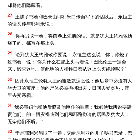
却将他们隐藏着。
27
王烧了书卷和巴录由耶利米口传而写下的话以后，永恒主
的话又传与耶利米说：
28
你再另取一卷，将前卷上先前的话、就是犹大王约雅敬所
烧了的、都写在那上头。
29
论到犹大王约雅敬你要说：‘永恒主这么说：你，你烧了
这书卷，说：“你为什么在那上头写着说：巴比伦王一定会
来，毁灭这地，使此地的人和牲口都从这上头灭绝掉呢？”
30
因此永恒主论犹大王约雅敬就这么说：他后裔中必没有人
坐大卫的宝座；他的尸体必被抛掷出去，日间去受炎热，夜
里去受寒霜。
31
我必察罚他和他后裔及他臣仆的罪孽；我必使我所说要谴
责他们、的一切灾祸临到他们和耶路撒冷的居民及犹大人；
无奈他们不听。’”
32
于是耶利米另取了一卷，交给尼利亚的儿子秘书巴录，巴