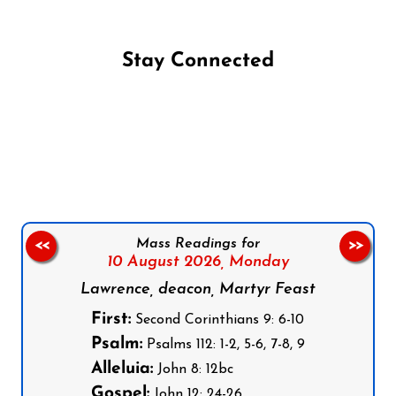
Stay Connected
Follow us on Facebook
Follow us on Instagram
Follow us on X
Subscribe to our YouTube Channel
Follow us on WhatsApp
Mass Readings for
<<
>>
10 August 2026,
Monday
Lawrence, deacon, Martyr Feast
First:
Second Corinthians 9: 6-10
Psalm:
Psalms 112: 1-2, 5-6, 7-8, 9
Alleluia:
John 8: 12bc
Gospel:
John 12: 24-26