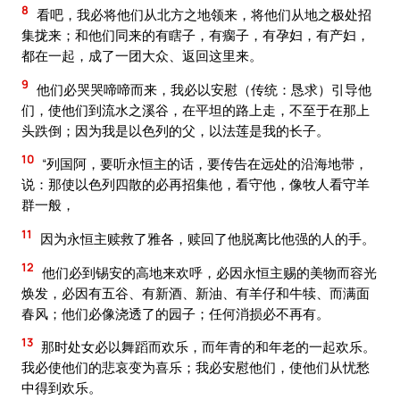
8
看吧，我必将他们从北方之地领来，将他们从地之极处招
集拢来；和他们同来的有瞎子，有瘸子，有孕妇，有产妇，
都在一起，成了一团大众、返回这里来。
9
他们必哭哭啼啼而来，我必以安慰（传统：恳求）引导他
们，使他们到流水之溪谷，在平坦的路上走，不至于在那上
头跌倒；因为我是以色列的父，以法莲是我的长子。
10
“列国阿，要听永恒主的话，要传告在远处的沿海地带，
说：那使以色列四散的必再招集他，看守他，像牧人看守羊
群一般，
11
因为永恒主赎救了雅各，赎回了他脱离比他强的人的手。
12
他们必到锡安的高地来欢呼，必因永恒主赐的美物而容光
焕发，必因有五谷、有新酒、新油、有羊仔和牛犊、而满面
春风；他们必像浇透了的园子；任何消损必不再有。
13
那时处女必以舞蹈而欢乐，而年青的和年老的一起欢乐。
我必使他们的悲哀变为喜乐；我必安慰他们，使他们从忧愁
中得到欢乐。