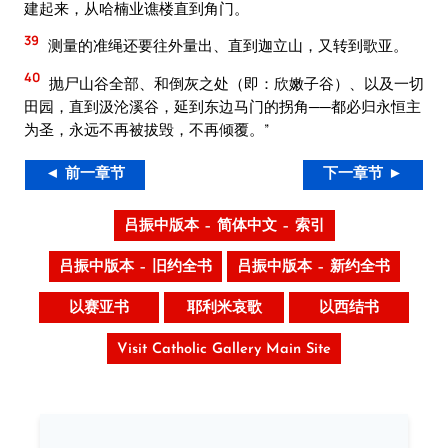
建起来，从哈楠业谯楼直到角门。
39
测量的准绳还要往外量出、直到迦立山，又转到歌亚。
40
抛尸山谷全部、和倒灰之处（即：欣嫩子谷）、以及一切
田园，直到汲沦溪谷，延到东边马门的拐角──都必归永恒主
为圣，永远不再被拔毁，不再倾覆。”
◄ 前一章节
下一章节 ►
吕振中版本 – 简体中文 – 索引
吕振中版本 – 旧约全书
吕振中版本 – 新约全书
以赛亚书
耶利米哀歌
以西结书
Visit Catholic Gallery Main Site