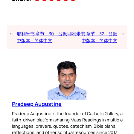
←
耶利米书 章节 – 30 – 吕振
耶利米书 章节 – 32 – 吕振
→
中版本 – 简体中文
中版本 – 简体中文
Pradeep Augustine
Pradeep Augustine is the founder of Catholic Gallery, a
faith-driven platform sharing Mass Readings in multiple
languages, prayers, quotes, catechism, Bible plans,
reflections, and other spiritual resources since 2013.