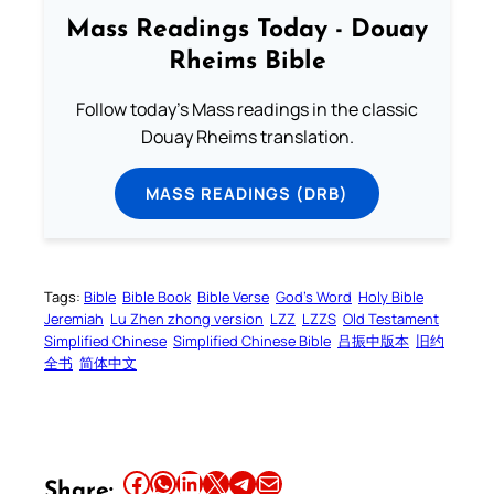
Mass Readings Today - Douay
Rheims Bible
Follow today's Mass readings in the classic
Douay Rheims translation.
MASS READINGS (DRB)
Tags:
Bible
Bible Book
Bible Verse
God’s Word
Holy Bible
Jeremiah
Lu Zhen zhong version
LZZ
LZZS
Old Testament
Simplified Chinese
Simplified Chinese Bible
吕振中版本
旧约
全书
简体中文
Share this article on Facebook
Share this article on WhatsApp
Share this article on LinkedIn
Share this article on X
Share this article on Telegram
Email this Article
Share: