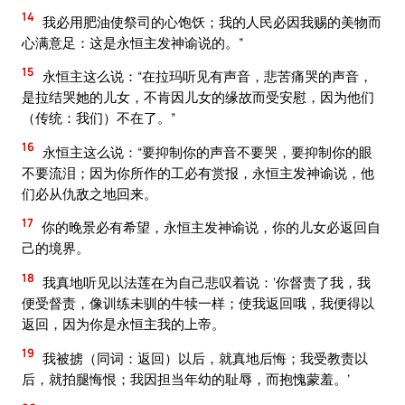
14
我必用肥油使祭司的心饱饫；我的人民必因我赐的美物而
心满意足：这是永恒主发神谕说的。”
15
永恒主这么说：“在拉玛听见有声音，悲苦痛哭的声音，
是拉结哭她的儿女，不肯因儿女的缘故而受安慰，因为他们
（传统：我们）不在了。”
16
永恒主这么说：“要抑制你的声音不要哭，要抑制你的眼
不要流泪；因为你所作的工必有赏报，永恒主发神谕说，他
们必从仇敌之地回来。
17
你的晚景必有希望，永恒主发神谕说，你的儿女必返回自
己的境界。
18
我真地听见以法莲在为自己悲叹着说：‘你督责了我，我
便受督责，像训练未驯的牛犊一样；使我返回哦，我便得以
返回，因为你是永恒主我的上帝。
19
我被掳（同词：返回）以后，就真地后悔；我受教责以
后，就拍腿悔恨；我因担当年幼的耻辱，而抱愧蒙羞。’