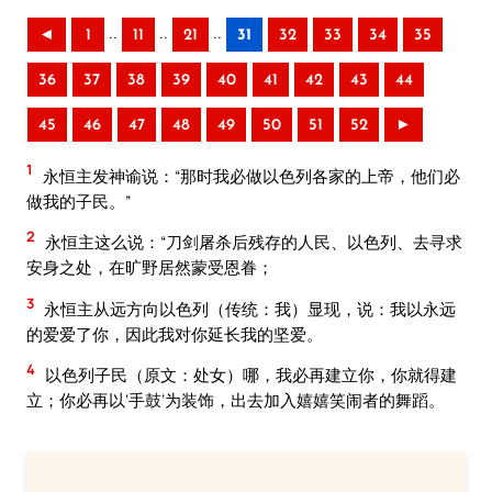
..
..
..
◄
1
11
21
31
32
33
34
35
36
37
38
39
40
41
42
43
44
45
46
47
48
49
50
51
52
►
1
永恒主发神谕说：“那时我必做以色列各家的上帝，他们必
做我的子民。”
2
永恒主这么说：“刀剑屠杀后残存的人民、以色列、去寻求
安身之处，在旷野居然蒙受恩眷；
3
永恒主从远方向以色列（传统：我）显现，说：我以永远
的爱爱了你，因此我对你延长我的坚爱。
4
以色列子民（原文：处女）哪，我必再建立你，你就得建
立；你必再以‘手鼓’为装饰，出去加入嬉嬉笑闹者的舞蹈。