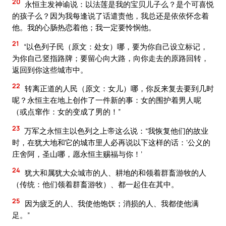
20
永恒主发神谕说：以法莲是我的宝贝儿子么？是个可喜悦
的孩子么？因为我每逢说了话遣责他，我总还是依依怀念着
他。我的心肠热恋着他；我一定要怜悯他。
21
“以色列子民（原文：处女）哪，要为你自己设立标记，
为你自己竖指路牌；要留心向大路，向你走去的原路回转，
返回到你这些城市中。
22
转离正道的人民（原文：女儿）哪，你反来复去要到几时
呢？永恒主在地上创作了一件新的事：女的围护着男人呢
（或点窜作：女的变成了男的！”
23
万军之永恒主以色列之上帝这么说：“我恢复他们的故业
时，在犹大地和它的城市里人必再说以下这样的话：‘公义的
庄舍阿，圣山哪，愿永恒主赐福与你！’
24
犹大和属犹大众城市的人、耕地的和领着群畜游牧的人
（传统：他们领着群畜游牧）、都一起住在其中。
25
因为疲乏的人、我使他饱饫；消损的人、我都使他满
足。”