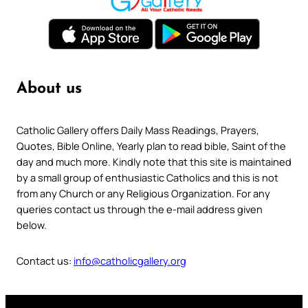
About us
Catholic Gallery offers Daily Mass Readings, Prayers,
Quotes, Bible Online, Yearly plan to read bible, Saint of the
day and much more. Kindly note that this site is maintained
by a small group of enthusiastic Catholics and this is not
from any Church or any Religious Organization. For any
queries contact us through the e-mail address given
below.
Contact us:
info@catholicgallery.org