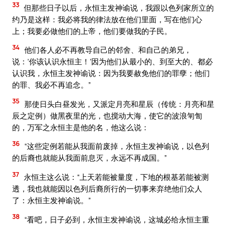
33
但那些日子以后，永恒主发神谕说，我跟以色列家所立的
约乃是这样：我必将我的律法放在他们里面，写在他们心
上；我要必做他们的上帝，他们要做我的子民。
34
他们各人必不再教导自己的邻舍、和自己的弟兄，
说：‘你该认识永恒主！’因为他们从最小的、到至大的、都必
认识我，永恒主发神谕说：因为我要赦免他们的罪孽；他们
的罪、我必不再追念。”
35
那使日头白昼发光，又派定月亮和星辰（传统：月亮和星
辰之定例）做黑夜里的光，也搅动大海，使它的波浪匉訇
的，万军之永恒主是他的名，他这么说：
36
“这些定例若能从我面前废掉，永恒主发神谕说，以色列
的后裔也就能从我面前息灭，永远不再成国。”
37
永恒主这么说：“上天若能被量度，下地的根基若能被测
透，我也就能因以色列后裔所行的一切事来弃绝他们众人
了：永恒主发神谕说。”
38
“看吧，日子必到，永恒主发神谕说，这城必给永恒主重