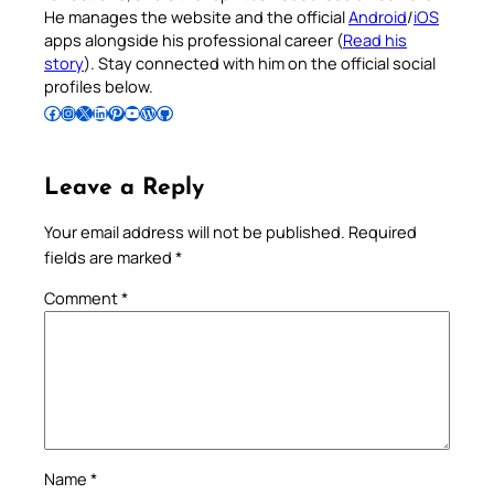
He manages the website and the official
Android
/
iOS
apps alongside his professional career (
Read his
story
). Stay connected with him on the official social
profiles below.
Follow Pradeep on Facebook
Follow Pradeep on Instagram
Follow Pradeep on X
Follow Pradeep on LinkedIn
Follow Pradeep on Pinterest
Subscribe to Pradeep’s Youtube Channel
Follow Pradeep on WordPress
Follow Pradeep on GitHub
Leave a Reply
Your email address will not be published.
Required
fields are marked
*
Comment
*
Name
*