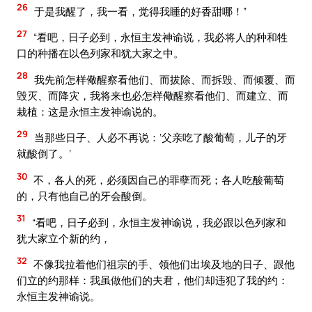
26
于是我醒了，我一看，觉得我睡的好香甜哪！”
27
“看吧，日子必到，永恒主发神谕说，我必将人的种和牲
口的种播在以色列家和犹大家之中。
28
我先前怎样儆醒察看他们、而拔除、而拆毁、而倾覆、而
毁灭、而降灾，我将来也必怎样儆醒察看他们、而建立、而
栽植：这是永恒主发神谕说的。
29
当那些日子、人必不再说：‘父亲吃了酸葡萄，儿子的牙
就酸倒了。’
30
不，各人的死，必须因自己的罪孽而死；各人吃酸葡萄
的，只有他自己的牙会酸倒。
31
“看吧，日子必到，永恒主发神谕说，我必跟以色列家和
犹大家立个新的约，
32
不像我拉着他们祖宗的手、领他们出埃及地的日子、跟他
们立的约那样：我虽做他们的夫君，他们却违犯了我的约：
永恒主发神谕说。