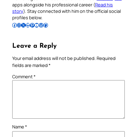
apps alongside his professional career (
Read his
story
). Stay connected with him on the official social
profiles below.
Follow Pradeep on Facebook
Follow Pradeep on Instagram
Follow Pradeep on X
Follow Pradeep on LinkedIn
Follow Pradeep on Pinterest
Subscribe to Pradeep’s Youtube Channel
Follow Pradeep on WordPress
Follow Pradeep on GitHub
Leave a Reply
Your email address will not be published.
Required
fields are marked
*
Comment
*
Name
*