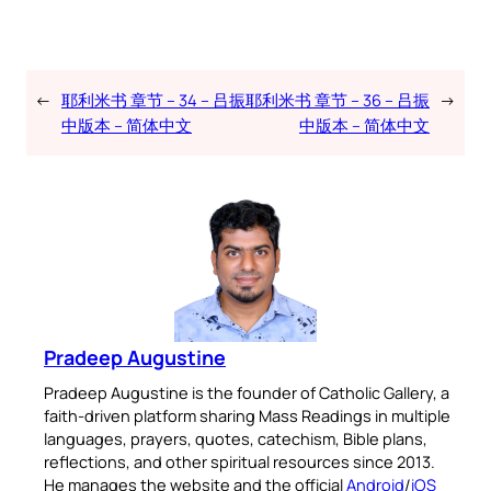
←
耶利米书 章节 – 34 – 吕振
耶利米书 章节 – 36 – 吕振
→
中版本 – 简体中文
中版本 – 简体中文
Pradeep Augustine
Pradeep Augustine is the founder of Catholic Gallery, a
faith-driven platform sharing Mass Readings in multiple
languages, prayers, quotes, catechism, Bible plans,
reflections, and other spiritual resources since 2013.
He manages the website and the official
Android
/
iOS