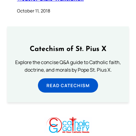
October 11, 2018
Catechism of St. Pius X
Explore the concise Q&A guide to Catholic faith,
doctrine, and morals by Pope St. Pius X.
READ CATECHISM