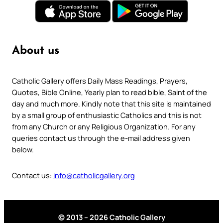
About us
Catholic Gallery offers Daily Mass Readings, Prayers,
Quotes, Bible Online, Yearly plan to read bible, Saint of the
day and much more. Kindly note that this site is maintained
by a small group of enthusiastic Catholics and this is not
from any Church or any Religious Organization. For any
queries contact us through the e-mail address given
below.
Contact us:
info@catholicgallery.org
© 2013 – 2026 Catholic Gallery