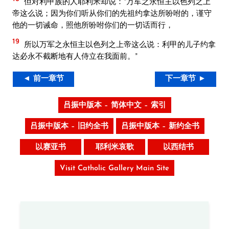
但对利甲族的人耶利米却说：“万军之永恒主以色列之上
帝这么说；因为你们听从你们的先祖约拿达所吩咐的，谨守
他的一切诫命，照他所吩咐你们的一切话而行，
19
所以万军之永恒主以色列之上帝这么说：利甲的儿子约拿
达必永不截断地有人侍立在我面前。”
◄ 前一章节
下一章节 ►
吕振中版本 – 简体中文 – 索引
吕振中版本 – 旧约全书
吕振中版本 – 新约全书
以赛亚书
耶利米哀歌
以西结书
Visit Catholic Gallery Main Site