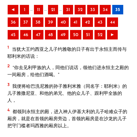
..
..
..
◄
1
11
21
31
32
33
34
35
36
37
38
39
40
41
42
43
44
45
46
47
48
49
50
51
52
►
1
当犹大王约西亚之儿子约雅敬的日子有出于永恒主而传与
耶利米的话说：
2
“你去见利甲族的人，同他们说话，领他们进永恒主之殿的
一间厢房，给他们酒喝。”
3
我便将哈巴洗尼雅的孙子雅利米雅（同名字：耶利米）的
儿子雅撒尼亚、和他的弟兄、他的众儿子、跟利甲全族的
人，
4
都领到永恒主的殿，进入神人伊基大利的儿子哈难众子的
厢房，就是在首领的厢房旁边，首领的厢房是在沙龙的儿子
把守门槛者玛西雅的厢房以上。