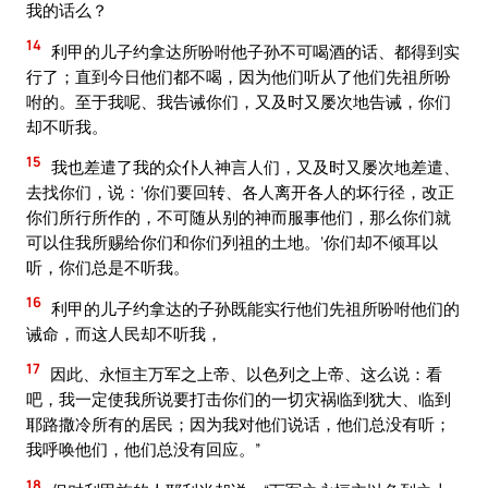
我的话么？
14
利甲的儿子约拿达所吩咐他子孙不可喝酒的话、都得到实
行了；直到今日他们都不喝，因为他们听从了他们先祖所吩
咐的。至于我呢、我告诫你们，又及时又屡次地告诫，你们
却不听我。
15
我也差遣了我的众仆人神言人们，又及时又屡次地差遣、
去找你们，说：‘你们要回转、各人离开各人的坏行径，改正
你们所行所作的，不可随从别的神而服事他们，那么你们就
可以住我所赐给你们和你们列祖的土地。’你们却不倾耳以
听，你们总是不听我。
16
利甲的儿子约拿达的子孙既能实行他们先祖所吩咐他们的
诫命，而这人民却不听我，
17
因此、永恒主万军之上帝、以色列之上帝、这么说：看
吧，我一定使我所说要打击你们的一切灾祸临到犹大、临到
耶路撒冷所有的居民；因为我对他们说话，他们总没有听；
我呼唤他们，他们总没有回应。”
18