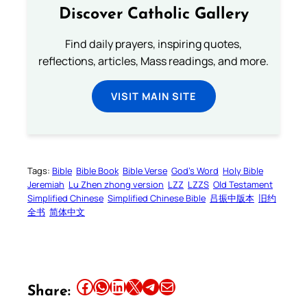
Discover Catholic Gallery
Find daily prayers, inspiring quotes,
reflections, articles, Mass readings, and more.
VISIT MAIN SITE
Tags:
Bible
Bible Book
Bible Verse
God’s Word
Holy Bible
Jeremiah
Lu Zhen zhong version
LZZ
LZZS
Old Testament
Simplified Chinese
Simplified Chinese Bible
吕振中版本
旧约
全书
简体中文
Share this article on Facebook
Share this article on WhatsApp
Share this article on LinkedIn
Share this article on X
Share this article on Telegram
Email this Article
Share: