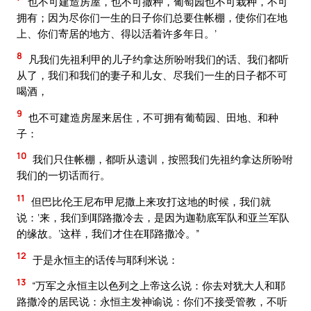
也不可建造房屋，也不可撒种，葡萄园也不可栽种，不可
拥有；因为尽你们一生的日子你们总要住帐棚，使你们在地
上、你们寄居的地方、得以活着许多年日。’
8
凡我们先祖利甲的儿子约拿达所吩咐我们的话、我们都听
从了，我们和我们的妻子和儿女、尽我们一生的日子都不可
喝酒，
9
也不可建造房屋来居住，不可拥有葡萄园、田地、和种
子：
10
我们只住帐棚，都听从遗训，按照我们先祖约拿达所吩咐
我们的一切话而行。
11
但巴比伦王尼布甲尼撒上来攻打这地的时候，我们就
说：‘来，我们到耶路撒冷去，是因为迦勒底军队和亚兰军队
的缘故。’这样，我们才住在耶路撒冷。”
12
于是永恒主的话传与耶利米说：
13
“万军之永恒主以色列之上帝这么说：你去对犹大人和耶
路撒冷的居民说：永恒主发神谕说：你们不接受管教，不听