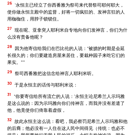
26
‘永恒主已经立了你西番雅为祭司来代替祭司耶何耶大，
使你做永恒主殿中的监督，好将一切疯狂的、发神言狂的人
用枷枷住，用脖子锁锁住。
27
现在呢、亚拿突人耶利米自专地向你们发神言，你们为什
么没有责备他呢？
28
因为他寄信给我们在巴比伦的人说：“被掳的时期是会延
长很久的；你们要建造房屋来居住，要栽种园子来吃它们的
果实。”’”
29
祭司西番雅把这信念给神言人耶利米听。
30
于是永恒主的话传与耶利米说：
31
“你要寄信给所有流亡的人说：‘永恒主论尼希兰人示玛雅
是这么说的：因为示玛雅向你们传神言，而我并没有差遣了
他，他竟使你们倚靠着虚假，
32
故此永恒主这么说：看吧，我必察罚尼希兰人示玛雅和他
的后裔；他必没有一人住在这人民中间得见（传统：也必不