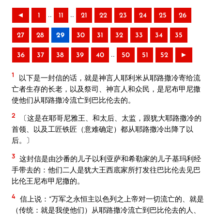
..
..
◄
1
11
21
22
23
24
25
26
27
28
29
30
31
32
33
34
35
..
36
37
38
39
40
50
51
52
►
1
以下是一封信的话，就是神言人耶利米从耶路撒冷寄给流
亡者生存的长老，以及祭司、神言人和众民，是尼布甲尼撒
使他们从耶路撒冷流亡到巴比伦去的。
2
〔这是在耶哥尼雅王、和太后、太监，跟犹大耶路撒冷的
首领、以及工匠铁匠（意难确定）都从耶路撒冷出降了以
后。〕
3
这封信是由沙番的儿子以利亚萨和希勒家的儿子基玛利经
手带去的：他们二人是犹大王西底家所打发往巴比伦去见巴
比伦王尼布甲尼撒的。
4
信上说：“万军之永恒主以色列之上帝对一切流亡的、就是
（传统：就是我使他们）从耶路撒冷流亡到巴比伦去的人、