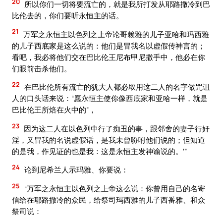
20
所以你们一切将要流亡的，就是我所打发从耶路撒冷到巴
比伦去的，你们要听永恒主的话。
21
万军之永恒主以色列之上帝论哥赖雅的儿子亚哈和玛西雅
的儿子西底家是这么说的：他们是冒我名以虚假传神言的；
看吧，我必将他们交在巴比伦王尼布甲尼撒手中，他必在你
们眼前击杀他们。
22
在巴比伦所有流亡的犹大人都必取用这二人的名字做咒诅
人的口头话来说：“愿永恒主使你像西底家和亚哈一样，就是
巴比伦王所焙在火中的”，
23
因为这二人在以色列中行了痴丑的事，跟邻舍的妻子行奸
淫，又冒我的名说虚假话，是我未曾吩咐他们说的；但知道
的是我，作见证的也是我：这是永恒主发神谕说的。’”
24
论到尼希兰人示玛雅、你要说：
25
“万军之永恒主以色列之上帝这么说：你曾用自己的名寄
信给在耶路撒冷的众民，给祭司玛西雅的儿子西番雅、和众
祭司说：