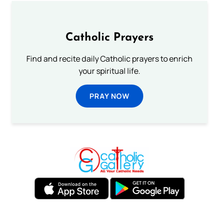
Catholic Prayers
Find and recite daily Catholic prayers to enrich
your spiritual life.
PRAY NOW