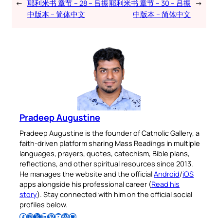
←
耶利米书 章节 – 28 – 吕振
耶利米书 章节 – 30 – 吕振
→
中版本 – 简体中文
中版本 – 简体中文
Pradeep Augustine
Pradeep Augustine is the founder of Catholic Gallery, a
faith-driven platform sharing Mass Readings in multiple
languages, prayers, quotes, catechism, Bible plans,
reflections, and other spiritual resources since 2013.
He manages the website and the official
Android
/
iOS
apps alongside his professional career (
Read his
story
). Stay connected with him on the official social
profiles below.
Follow Pradeep on Facebook
Follow Pradeep on Instagram
Follow Pradeep on X
Follow Pradeep on LinkedIn
Follow Pradeep on Pinterest
Subscribe to Pradeep’s Youtube Channel
Follow Pradeep on WordPress
Follow Pradeep on GitHub