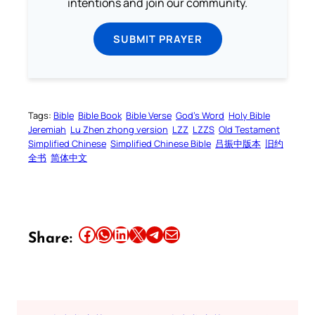
intentions and join our community.
SUBMIT PRAYER
Tags:
Bible
Bible Book
Bible Verse
God’s Word
Holy Bible
Jeremiah
Lu Zhen zhong version
LZZ
LZZS
Old Testament
Simplified Chinese
Simplified Chinese Bible
吕振中版本
旧约
全书
简体中文
Share this article on Facebook
Share this article on WhatsApp
Share this article on LinkedIn
Share this article on X
Share this article on Telegram
Email this Article
Share: