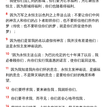
我使你们流亡到的那城，你们要为它求福利，为它祷告永
恒主，因为那城得福利，你们也随着得福利。
8
因为万军之永恒主以色列之上帝这么说：不要让你们中间
的神言人和你们的占卜者欺哄你们，也不要听信他们所作的
梦（传统：也不要听信你们的梦，就是你们所促使作的
梦）；
9
因为他们是冒我的名以虚假传神言；我并没有差遣他们：
这是永恒主发神谕说的。
10
“因为永恒主这么说：为巴比伦定的七十年满了以后，我
必眷顾你们，向你们实行我嘉惠的诺言，使你们返回这地。
11
因为我知道我向你们怀的意念、永恒主发神谕说、是赐福
利的意念，不是降灾祸的意念；是要给你们好的晚景和希
望。
12
你们要呼求我，要来祷告我，我就听你们。
13
你们要寻求我、而寻见；你们若全心地寻找我，
14