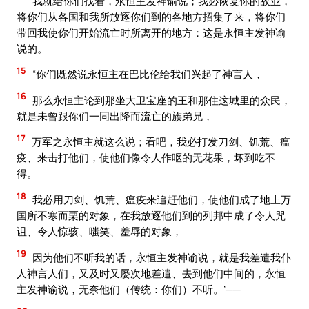
我就给你们找着，永恒主发神谕说；我必恢复你的故业，
将你们从各国和我所放逐你们到的各地方招集了来，将你们
带回我使你们开始流亡时所离开的地方：这是永恒主发神谕
说的。
15
“你们既然说永恒主在巴比伦给我们兴起了神言人，
16
那么永恒主论到那坐大卫宝座的王和那住这城里的众民，
就是未曾跟你们一同出降而流亡的族弟兄，
17
万军之永恒主就这么说；看吧，我必打发刀剑、饥荒、瘟
疫、来击打他们，使他们像令人作呕的无花果，坏到吃不
得。
18
我必用刀剑、饥荒、瘟疫来追赶他们，使他们成了地上万
国所不寒而栗的对象，在我放逐他们到的列邦中成了令人咒
诅、令人惊骇、嗤笑、羞辱的对象，
19
因为他们不听我的话，永恒主发神谕说，就是我差遣我仆
人神言人们，又及时又屡次地差遣、去到他们中间的，永恒
主发神谕说，无奈他们（传统：你们）不听。’──