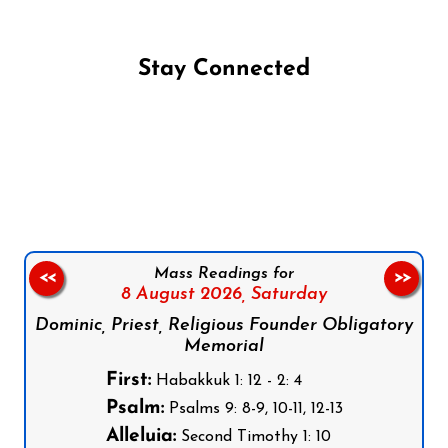
Stay Connected
Follow us on Facebook
Follow us on Instagram
Follow us on X
Subscribe to our YouTube Channel
Follow us on WhatsApp
Mass Readings for
<<
>>
8 August 2026,
Saturday
Dominic, Priest, Religious Founder Obligatory
Memorial
First:
Habakkuk 1: 12 - 2: 4
Psalm:
Psalms 9: 8-9, 10-11, 12-13
Alleluia:
Second Timothy 1: 10