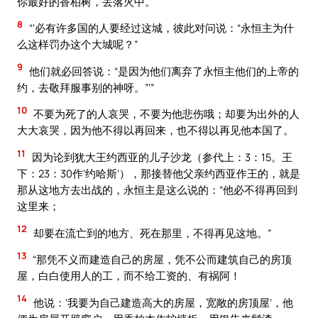
你最好的香柏树，丢落火中。
8
“‘必有许多国的人要经过这城，彼此对问说：“永恒主为什
么这样罚办这个大城呢？”
9
他们就必回答说：“是因为他们离弃了永恒主他们的上帝的
约，去敬拜服事别的神呀。”’”
10
不要为死了的人哀哭，不要为他悲伤哦；却要为出外的人
大大哀哭，因为他不得以再回来，也不得以再见他本国了。
11
因为论到犹大王约西亚的儿子沙龙（参代上：3：15。王
下：23：30作‘约哈斯’），那接替他父亲约西亚作王的，就是
那从这地方去出战的，永恒主是这么说的：“他必不得再回到
这里来；
12
却要在流亡到的地方、死在那里，不得再见这地。”
13
“那凭不义而建造自己的房屋，凭不公而建筑自己的房顶
屋，白白使用人的工，而不给工资的、有祸阿！
14
他说：‘我要为自己建造高大的房屋，宽敞的房顶屋’，他