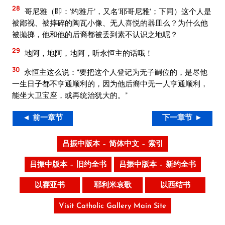
28
哥尼雅（即：‘约雅斤’，又名‘耶哥尼雅’；下同）这个人是
被鄙视、被摔碎的陶瓦小像、无人喜悦的器皿么？为什么他
被抛掷，他和他的后裔都被丢到素不认识之地呢？
29
地阿，地阿，地阿，听永恒主的话哦！
30
永恒主这么说：“要把这个人登记为无子嗣位的，是尽他
一生日子都不亨通顺利的，因为他后裔中无一人亨通顺利，
能坐大卫宝座，或再统治犹大的。”
◄ 前一章节
下一章节 ►
吕振中版本 – 简体中文 – 索引
吕振中版本 – 旧约全书
吕振中版本 – 新约全书
以赛亚书
耶利米哀歌
以西结书
Visit Catholic Gallery Main Site