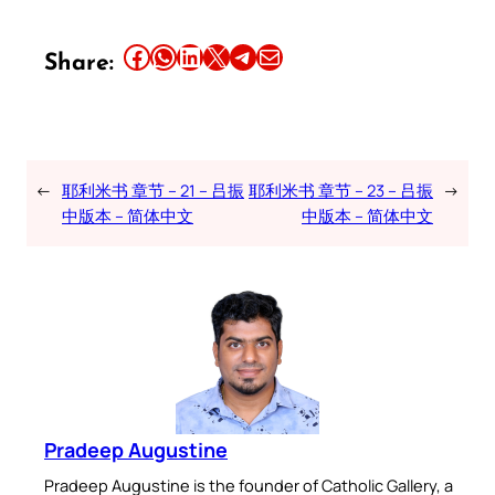
Share this article on Facebook
Share this article on WhatsApp
Share this article on LinkedIn
Share this article on X
Share this article on Telegram
Email this Article
Share:
←
耶利米书 章节 – 21 – 吕振
耶利米书 章节 – 23 – 吕振
→
中版本 – 简体中文
中版本 – 简体中文
Pradeep Augustine
Pradeep Augustine is the founder of Catholic Gallery, a