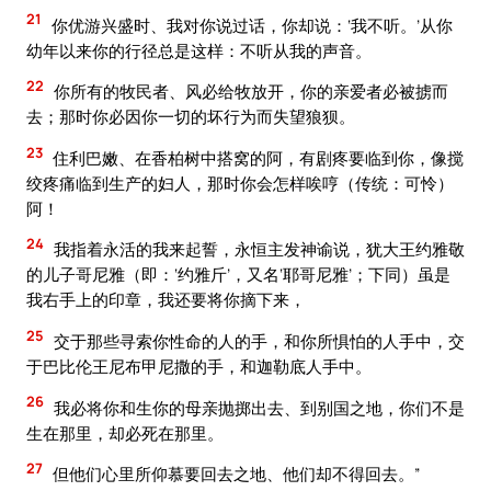
21
你优游兴盛时、我对你说过话，你却说：‘我不听。’从你
幼年以来你的行径总是这样：不听从我的声音。
22
你所有的牧民者、风必给牧放开，你的亲爱者必被掳而
去；那时你必因你一切的坏行为而失望狼狈。
23
住利巴嫩、在香柏树中搭窝的阿，有剧疼要临到你，像搅
绞疼痛临到生产的妇人，那时你会怎样唉哼（传统：可怜）
阿！
24
我指着永活的我来起誓，永恒主发神谕说，犹大王约雅敬
的儿子哥尼雅（即：‘约雅斤’，又名‘耶哥尼雅’；下同）虽是
我右手上的印章，我还要将你摘下来，
25
交于那些寻索你性命的人的手，和你所惧怕的人手中，交
于巴比伦王尼布甲尼撒的手，和迦勒底人手中。
26
我必将你和生你的母亲抛掷出去、到别国之地，你们不是
生在那里，却必死在那里。
27
但他们心里所仰慕要回去之地、他们却不得回去。”