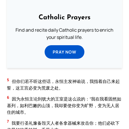
Catholic Prayers
Find and recite daily Catholic prayers to enrich
your spiritual life.
PRAY NOW
5
但你们若不听这些话，永恒主发神谕说，我指着自己来起
誓，这王宫必变为荒废之处。
6
因为永恒主论到犹大的王室是这么说的：“我在我看固然如
基列，如利巴嫩的山顶，我却要使你变为旷野，变为无人居
住的城市。
7
我要行圣礼豫备毁灭人者各拿器械来攻击你；他们必砍下