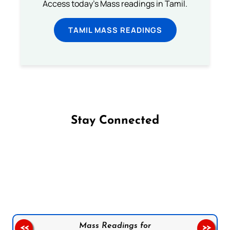
Access today's Mass readings in Tamil.
TAMIL MASS READINGS
Stay Connected
Follow us on Facebook
Follow us on Instagram
Follow us on X
Subscribe to our YouTube Channel
Follow us on WhatsApp
Mass Readings for
<<
>>