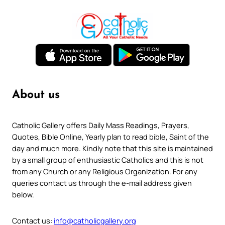
About us
Catholic Gallery offers Daily Mass Readings, Prayers,
Quotes, Bible Online, Yearly plan to read bible, Saint of the
day and much more. Kindly note that this site is maintained
by a small group of enthusiastic Catholics and this is not
from any Church or any Religious Organization. For any
queries contact us through the e-mail address given
below.
Contact us:
info@catholicgallery.org