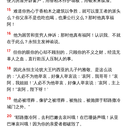
便为房屋开辟窗户，用香柏木作护墙板，用银朱来髹漆。
15
难道你热心于香柏木之建筑以争胜，就可以显王者的派头
么？你父亲不是也吃也喝，也秉公行义么？那时他真享福
阿！
16
他为困苦和贫穷人伸诉；那时他真有福阿！认识我、不就
在于此么？永恒主发神谕说。
17
但你的眼你的心却不顾别的，只顾你的不义之财，经流无
辜人之血，直行欺压人压制人的事。
18
因此永恒主论犹大王约西亚的儿子约雅敬、是这么说
的：“人必不为他举哀，好像人举哀说：‘哀阿，我哥哥！’‘哀
阿，我姐姐！’人必不为他举哀，好像人举哀说：‘哀阿，主上
阿！’‘哀阿，陛下呀！’
19
他必被埋葬，像驴之被埋葬，被拖拉，被抛掷于耶路撒冷
城门之外。”
20
“耶路撒冷阿，去利巴嫩去哀叫哦！在巴珊扬声哦！从亚
巴琳哀叫哦！因为你的亲爱者都破毁了。