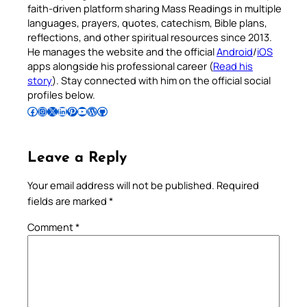
faith-driven platform sharing Mass Readings in multiple
languages, prayers, quotes, catechism, Bible plans,
reflections, and other spiritual resources since 2013.
He manages the website and the official
Android
/
iOS
apps alongside his professional career (
Read his
story
). Stay connected with him on the official social
profiles below.
Follow Pradeep on Facebook
Follow Pradeep on Instagram
Follow Pradeep on X
Follow Pradeep on LinkedIn
Follow Pradeep on Pinterest
Subscribe to Pradeep’s Youtube Channel
Follow Pradeep on WordPress
Follow Pradeep on GitHub
Leave a Reply
Your email address will not be published.
Required
fields are marked
*
Comment
*