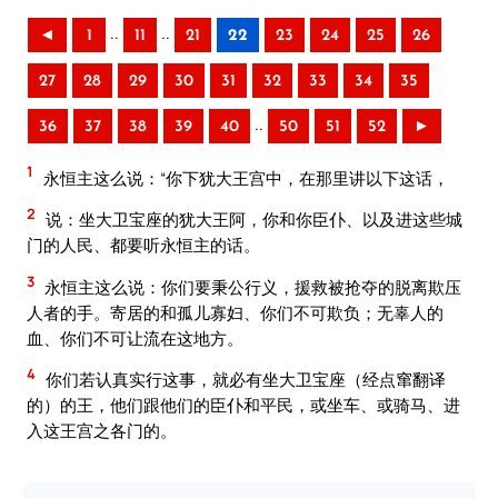
..
..
◄
1
11
21
22
23
24
25
26
27
28
29
30
31
32
33
34
35
..
36
37
38
39
40
50
51
52
►
1
永恒主这么说：“你下犹大王宫中，在那里讲以下这话，
2
说：坐大卫宝座的犹大王阿，你和你臣仆、以及进这些城
门的人民、都要听永恒主的话。
3
永恒主这么说：你们要秉公行义，援救被抢夺的脱离欺压
人者的手。寄居的和孤儿寡妇、你们不可欺负；无辜人的
血、你们不可让流在这地方。
4
你们若认真实行这事，就必有坐大卫宝座（经点窜翻译
的）的王，他们跟他们的臣仆和平民，或坐车、或骑马、进
入这王宫之各门的。