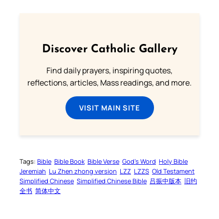
Discover Catholic Gallery
Find daily prayers, inspiring quotes,
reflections, articles, Mass readings, and more.
VISIT MAIN SITE
Tags:
Bible
Bible Book
Bible Verse
God’s Word
Holy Bible
Jeremiah
Lu Zhen zhong version
LZZ
LZZS
Old Testament
Simplified Chinese
Simplified Chinese Bible
吕振中版本
旧约
全书
简体中文