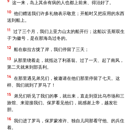
9
这一来，岛上其余有病的人也都上前来、得治好了。
10
他们赠送我们许多礼物表示敬意；开船时又把应用的东西
送到船上。
11
过了三个月，我们上亚力山太的船开行；这船以‘丢斯双生
子’为徽号，是在那海岛过冬的。
12
船在叙拉古拢了岸，我们停留了三天；
13
从那里绕着走，就抵达了利基翁。过了一天、起了南风，
第二天就来到部丢利。
14
在那里遇见弟兄们，被邀请在他们那里停留了七天。这
样、我们就到了罗马了！
15
弟兄们听见了我们的事，就出来，直走到亚比乌巿场和三
旅馆、来迎接我们。保罗看见他们，就感谢上帝，越发壮
胆。
16
我们进了罗马，保罗蒙准许、独自儿同那看守他、的兵住
着。