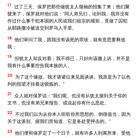
17
过了三天、保罗把那些做犹太人领袖的招集了来；他们聚
拢来了，保罗就对他们说：“同人弟兄们，论到我、我并没有
作过什么事干犯本国的人民或我们祖宗的规矩，竟做了囚犯
从耶路撒冷被送交到罗马人手里。
18
他们审问了我，因我没有该死的罪状，就有意思要释放
我；
19
但犹太人却反对着；我不得已，只好向该撒上诉，并不是
我有什么事要控告我本族的人。
20
为了这个缘故、我才请诸位来见面谈谈。我原是为了以色
列的指望才挂着这锁炼的。”
21
众人就对保罗说：“我们呢、也没有从犹太接到关于你的
文书，也没有弟兄来报告、或说起你有什么恶处。
22
不过我们以为从你本人听听你所思想的、倒很值当；因为
关于这派别、据我们所知道、它是各处受抨击的。”
23
他们便和保罗定了一个日子，就有许多人到寓所来、受他