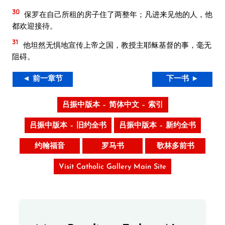
30
保罗在自己所租的房子住了两整年；凡进来见他的人，他
都欢迎接待。
31
他坦然无惧地宣传上帝之国，教授主耶稣基督的事，毫无
阻碍。
◄ 前一章节
下一书 ►
吕振中版本 – 简体中文 – 索引
吕振中版本 – 旧约全书
吕振中版本 – 新约全书
约翰福音
罗马书
歌林多前书
Visit Catholic Gallery Main Site