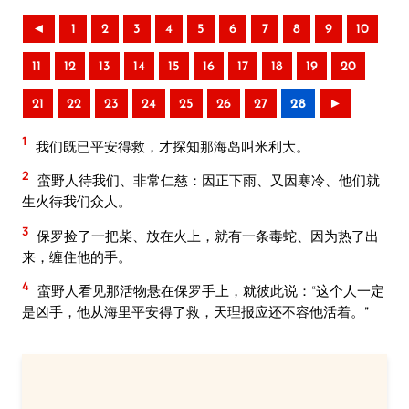
◄
1
2
3
4
5
6
7
8
9
10
11
12
13
14
15
16
17
18
19
20
21
22
23
24
25
26
27
28
►
1
我们既已平安得救，才探知那海岛叫米利大。
2
蛮野人待我们、非常仁慈：因正下雨、又因寒冷、他们就
生火待我们众人。
3
保罗捡了一把柴、放在火上，就有一条毒蛇、因为热了出
来，缠住他的手。
4
蛮野人看见那活物悬在保罗手上，就彼此说：“这个人一定
是凶手，他从海里平安得了救，天理报应还不容他活着。”