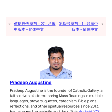
←
使徒行传 章节 – 27 – 吕振
罗马书 章节 – 1 – 吕振中
→
中版本 – 简体中文
版本 – 简体中文
Pradeep Augustine
Pradeep Augustine is the founder of Catholic Gallery, a
faith-driven platform sharing Mass Readings in multiple
languages, prayers, quotes, catechism, Bible plans,
reflections, and other spiritual resources since 2013.
He manages the website and the official
Android
/
iOS