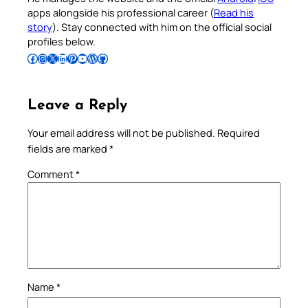
apps alongside his professional career (
Read his
story
). Stay connected with him on the official social
profiles below.
Follow Pradeep on Facebook
Follow Pradeep on Instagram
Follow Pradeep on X
Follow Pradeep on LinkedIn
Follow Pradeep on Pinterest
Subscribe to Pradeep’s Youtube Channel
Follow Pradeep on WordPress
Follow Pradeep on GitHub
Leave a Reply
Your email address will not be published.
Required
fields are marked
*
Comment
*
Name
*