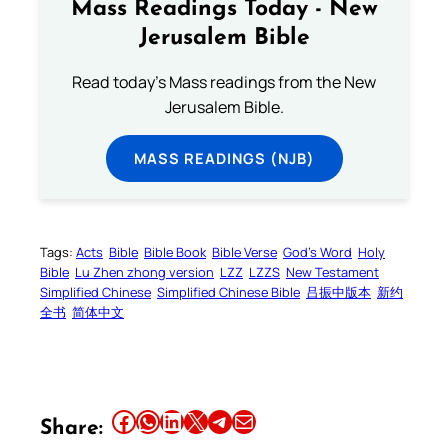
Mass Readings Today - New
Jerusalem Bible
Read today's Mass readings from the New
Jerusalem Bible.
MASS READINGS (NJB)
Tags:
Acts
Bible
Bible Book
Bible Verse
God’s Word
Holy
Bible
Lu Zhen zhong version
LZZ
LZZS
New Testament
Simplified Chinese
Simplified Chinese Bible
吕振中版本
新约
全书
简体中文
Share this article on Facebook
Share this article on WhatsApp
Share this article on LinkedIn
Share this article on X
Share this article on Telegram
Email this Article
Share: