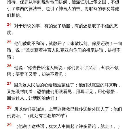
招待。保罗从早到晚对他们讲解，透澈证明上帝之国，不但
引了摩西的律法书、也引了神言人的书、将耶稣的事劝导他
们相信。
24
对于所说的事、有的受了劝服，有的还是取了不信的态
度。
25
他们彼此不和谐，就散开了；未散以前、保罗还说了一句
话、说：“圣灵藉着神言人以赛亚向你们的祖宗讲话，讲得不
错；
26
他说：‘你去告诉这人民说：你们要听了又听，却决不领
悟；要看了又看，却决不看见；
27
因为这人民油的心给脂油蒙住了；他们以沉重的耳来听，
又把眼封闭着；恐怕他们用眼看见，用耳听见，用心领悟，
回转过来，让我医治他们！’
28
所以你们要知道、上帝这拯救已经传送给外国人了；他们
倒要听。”（此处有古卷加29节）
29
（他说了这些话，犹太人中间起了许多辩论，就走了。）