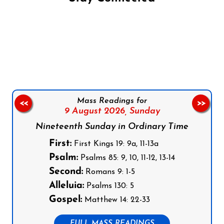
Follow us on Facebook
Follow us on Instagram
Follow us on X
Subscribe to our YouTube Channel
Follow us on WhatsApp
Mass Readings for
<<
>>
9 August 2026,
Sunday
Nineteenth Sunday in Ordinary Time
First:
First Kings 19: 9a, 11-13a
Psalm:
Psalms 85: 9, 10, 11-12, 13-14
Second:
Romans 9: 1-5
Alleluia:
Psalms 130: 5
Gospel:
Matthew 14: 22-33
FULL MASS READINGS