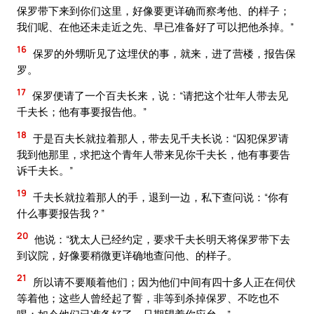
保罗带下来到你们这里，好像要更详确而察考他、的样子；
我们呢、在他还未走近之先、早已准备好了可以把他杀掉。”
16
保罗的外甥听见了这埋伏的事，就来，进了营楼，报告保
罗。
17
保罗便请了一个百夫长来，说：“请把这个壮年人带去见
千夫长；他有事要报告他。”
18
于是百夫长就拉着那人，带去见千夫长说：“囚犯保罗请
我到他那里，求把这个青年人带来见你千夫长，他有事要告
诉千夫长。”
19
千夫长就拉着那人的手，退到一边，私下查问说：“你有
什么事要报告我？”
20
他说：“犹太人已经约定，要求千夫长明天将保罗带下去
到议院，好像要稍微更详确地查问他、的样子。
21
所以请不要顺着他们；因为他们中间有四十多人正在伺伏
等着他；这些人曾经起了誓，非等到杀掉保罗、不吃也不
喝；如今他们已准备好了，只期望着你应允。”