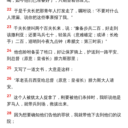
22
于是千夫长把那青年人打发走了，嘱咐说：“不要对什么
人泄漏、说你把这些事禀报了我。”
23
千夫长便叫两个百夫长来，说：“豫备步兵二百，好走到
该撒利亚；还要马兵七十，轻装兵（意难碓定；或译：长枪
手）二百，巡哨到今夜九点钟（希腊文：第三时辰）”
24
他也吩咐备妥了牲口，好让保罗骑上，护送到一路平安、
到总督（原意：皇省长）腓力斯那里；
25
又写了一道文书，大意是这样：
26
“革老丢吕西亚给总督（原意：皇省长）腓力斯大人请
安。
27
这个人被犹太人捉拿了，刚要被他们杀掉时，我听说他是
罗马人，就带兵到场，救拔出来。
28
因为想要确知他们告他的罪状，我就带他下去到他们的议
院；