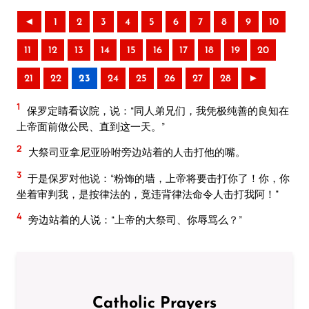
◄
1
2
3
4
5
6
7
8
9
10
11
12
13
14
15
16
17
18
19
20
21
22
23
24
25
26
27
28
►
1
保罗定睛看议院，说：“同人弟兄们，我凭极纯善的良知在
上帝面前做公民、直到这一天。”
2
大祭司亚拿尼亚吩咐旁边站着的人击打他的嘴。
3
于是保罗对他说：“粉饰的墙，上帝将要击打你了！你，你
坐着审判我，是按律法的，竟违背律法命令人击打我阿！”
4
旁边站着的人说：“上帝的大祭司、你辱骂么？”
Catholic Prayers