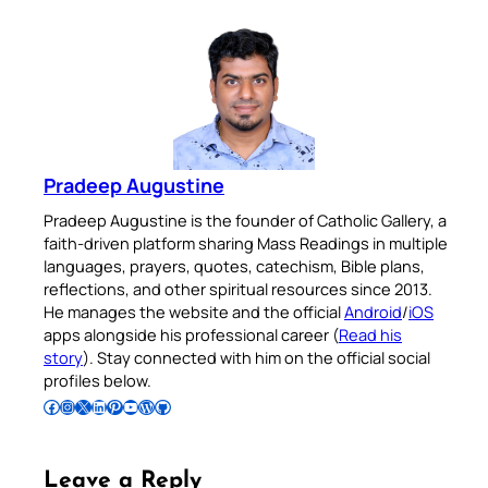
Pradeep Augustine
Pradeep Augustine is the founder of Catholic Gallery, a
faith-driven platform sharing Mass Readings in multiple
languages, prayers, quotes, catechism, Bible plans,
reflections, and other spiritual resources since 2013.
He manages the website and the official
Android
/
iOS
apps alongside his professional career (
Read his
story
). Stay connected with him on the official social
profiles below.
Follow Pradeep on Facebook
Follow Pradeep on Instagram
Follow Pradeep on X
Follow Pradeep on LinkedIn
Follow Pradeep on Pinterest
Subscribe to Pradeep’s Youtube Channel
Follow Pradeep on WordPress
Follow Pradeep on GitHub
Leave a Reply