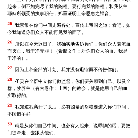
起来，倒不如完尽了我的跑程、要行完我的路程，和我从主
耶稣所领受的执事职任，郑重证明上帝恩惠之福音。
25
我素常在你们中间走遍各处，宣传上帝国之道；看吧，如
今我知道你们众人不能再见我的面了。
26
所以在今天这日子、我确实地告诉你们，你们众人若流血
而灭亡，我干净无罪！（希腊文作：对你们众人的血、我是
干净的）。
27
因为上帝全部的计划、我并没有退缩而不传告你们。
28
圣灵在全群中立你们做监督，你们要关顾到自己、以及全
群，牧养主（有古卷作：上帝）的教会，就是他用自己的血
所取得的。
29
我知道我离开了以后，必有凶暴的豺狼要进入你们中间，
不顾惜羊群。
30
就是从你们自己中间、也必有人起来、说乖僻的话，要把
门徒牵走、去跟从他们。