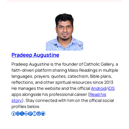
Pradeep Augustine
Pradeep Augustine is the founder of Catholic Gallery, a
faith-driven platform sharing Mass Readings in multiple
languages, prayers, quotes, catechism, Bible plans,
reflections, and other spiritual resources since 2013.
He manages the website and the official
Android
/
iOS
apps alongside his professional career (
Read his
story
). Stay connected with him on the official social
profiles below.
Follow Pradeep on Facebook
Follow Pradeep on Instagram
Follow Pradeep on X
Follow Pradeep on LinkedIn
Follow Pradeep on Pinterest
Subscribe to Pradeep’s Youtube Channel
Follow Pradeep on WordPress
Follow Pradeep on GitHub