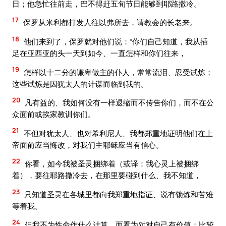
日；他急忙往前走，巴不得赶五旬节日能够到耶路撒冷。
17
保罗从米利都打发人往以弗所去，请教会的长老来。
18
他们来到了，保罗就对他们说：“你们自己知道，我从插
足在亚西亚的头一天到如今、一直怎样和你们往来，
19
怎样以十二分的谦卑做主的仆人，常常流泪、忍受试炼；
这些试炼是因犹太人的计谋而临到我的。
20
凡有益的、我如何没有一样退缩而不传告你们，而不在公
众面前或挨家教训你们。
21
不但对犹太人、也对希利尼人、我都郑重地证明他们在上
帝面前应当悔改，对我们主耶稣应当有信心。
22
你看，如今我被圣灵捆绑着（或译：我心灵上被捆绑
着），要往耶路撒冷去，在那里要碰到什么、我不知道，
23
只知道圣灵在各城里都向我郑重地指证、说有锁炼和苦难
等着我。
24
但我不为性命作什么计算，而看为对对自己有价值；比较