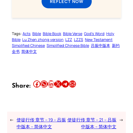
REFLECT NOW
Tags:
Acts
Bible
Bible Book
Bible Verse
God’s Word
Holy
Bible
Lu Zhen zhong version
LZZ
LZZS
New Testament
Simplified Chinese
Simplified Chinese Bible
吕振中版本
新约
全书
简体中文
Share this article on Facebook
Share this article on WhatsApp
Share this article on LinkedIn
Share this article on X
Share this article on Telegram
Email this Article
Share:
←
使徒行传 章节 – 19 – 吕振
使徒行传 章节 – 21 – 吕振
→
中版本 – 简体中文
中版本 – 简体中文