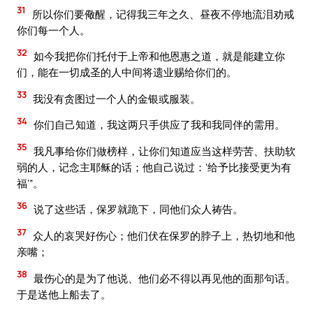
31
所以你们要儆醒，记得我三年之久、昼夜不停地流泪劝戒
你们每一个人。
32
如今我把你们托付于上帝和他恩惠之道，就是能建立你
们，能在一切成圣的人中间将遗业赐给你们的。
33
我没有贪图过一个人的金银或服装。
34
你们自己知道，我这两只手供应了我和我同伴的需用。
35
我凡事给你们做榜样，让你们知道应当这样劳苦、扶助软
弱的人，记念主耶稣的话；他自己说过：‘给予比接受更为有
福’”。
36
说了这些话，保罗就跪下，同他们众人祷告。
37
众人的哀哭好伤心；他们伏在保罗的脖子上，热切地和他
亲嘴；
38
最伤心的是为了他说、他们必不得以再见他的面那句话。
于是送他上船去了。