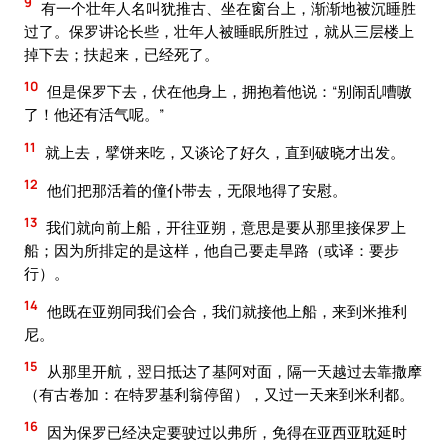
9
有一个壮年人名叫犹推古、坐在窗台上，渐渐地被沉睡胜
过了。保罗讲论长些，壮年人被睡眠所胜过，就从三层楼上
掉下去；扶起来，已经死了。
10
但是保罗下去，伏在他身上，拥抱着他说：“别闹乱嘈嗷
了！他还有活气呢。”
11
就上去，擘饼来吃，又谈论了好久，直到破晓才出发。
12
他们把那活着的僮仆带去，无限地得了安慰。
13
我们就向前上船，开往亚朔，意思是要从那里接保罗上
船；因为所排定的是这样，他自己要走旱路（或译：要步
行）。
14
他既在亚朔同我们会合，我们就接他上船，来到米推利
尼。
15
从那里开航，翌日抵达了基阿对面，隔一天越过去靠撒摩
（有古卷加：在特罗基利翁停留），又过一天来到米利都。
16
因为保罗已经决定要驶过以弗所，免得在亚西亚耽延时