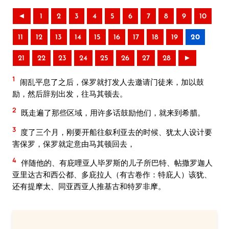
◄
1
2
3
4
5
6
7
8
9
10
11
12
13
14
15
16
17
18
19
20
21
22
23
24
25
26
27
28
►
1
闹乱平息了之后，保罗就打发人去邀请门徒来，加以鼓
励，然后辞别出发，往马其顿去。
2
既走遍了那些区域，用许多话鼓励他们，就来到希腊。
3
度了三个月，刚要开船往叙利亚去的时候、犹太人设计要
害保罗，保罗就定意由马其顿回去，
4
伴随他的、有庇哩亚人毕罗斯的儿子所巴特、帖撒罗迦人
亚里达古和西公都、多庇拉人（有古卷作：特庇人）该犹、
还有提摩太、同亚西亚人推基古和特罗非摩。