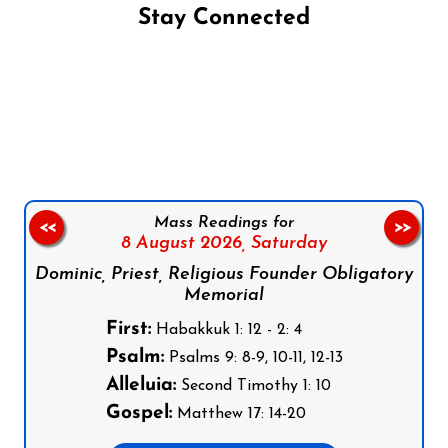
Stay Connected
Follow us on Facebook
Follow us on Instagram
Follow us on X
Subscribe to our YouTube Channel
Follow us on WhatsApp
Mass Readings for
<<
>>
8 August 2026,
Saturday
Dominic, Priest, Religious Founder Obligatory
Memorial
First:
Habakkuk 1: 12 - 2: 4
Psalm:
Psalms 9: 8-9, 10-11, 12-13
Alleluia:
Second Timothy 1: 10
Gospel:
Matthew 17: 14-20