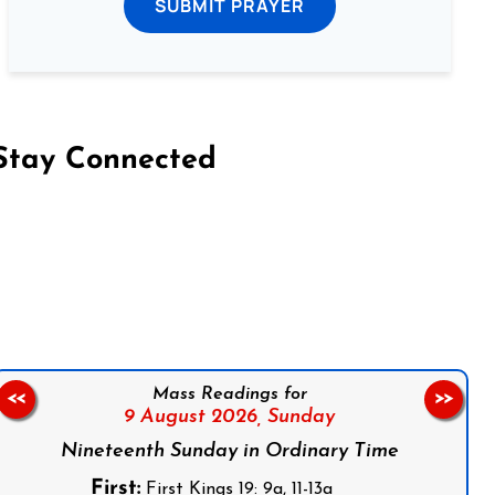
SUBMIT PRAYER
Stay Connected
on Facebook
Follow us on Instagram
Follow us on X
Subscribe to our YouTube Channel
Follow us on WhatsApp
Mass Readings for
<<
>>
9 August 2026,
Sunday
Nineteenth Sunday in Ordinary Time
First:
First Kings 19: 9a, 11-13a