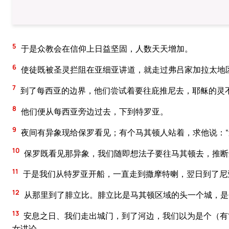
5
于是众教会在信仰上日益坚固，人数天天增加。
6
使徒既被圣灵拦阻在亚细亚讲道，就走过弗吕家加拉太地
7
到了每西亚的边界，他们尝试着要往庇推尼去，耶稣的灵
8
他们便从每西亚旁边过去，下到特罗亚。
9
夜间有异象现给保罗看见；有个马其顿人站着，求他说：“
10
保罗既看见那异象，我们随即想法子要往马其顿去，推断
11
于是我们从特罗亚开船，一直走到撒摩特喇，翌日到了尼
12
从那里到了腓立比。腓立比是马其顿区域的头一个城，是
13
安息之日、我们走出城门，到了河边，我们以为是个（有
女讲论。