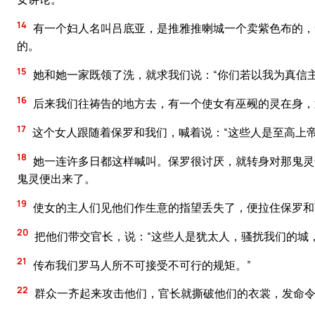
14
有一个妇人名叫吕底亚，是推雅推喇城一个卖紫色布的，
的。
15
她和她一家既领了洗，就求我们说：“你们若以我为真信
16
后来我们往祷告的地方去，有一个使女有巫觋的灵在身，
17
这个女人跟随着保罗和我们，喊着说：“这些人是至高上
18
她一连许多日都这样喊叫。保罗很讨厌，就转身对那鬼灵
鬼灵便出来了。
19
使女的主人们见他们作生意的指望丢失了，便拉住保罗和
20
把他们带交官长，说：“这些人是犹太人，骚扰我们的城
21
传布我们罗马人所不可接受不可行的规矩。”
22
群众一齐起来攻击他们，官长就撕破他们的衣裳，发命