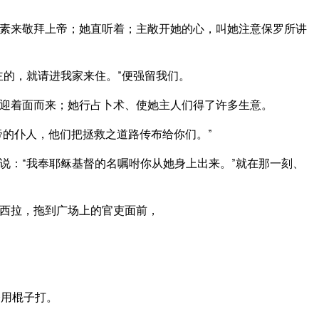
素来敬拜上帝；她直听着；主敞开她的心，叫她注意保罗所讲
主的，就请进我家来住。”便强留我们。
迎着面而来；她行占卜术、使她主人们得了许多生意。
帝的仆人，他们把拯救之道路传布给你们。”
说：“我奉耶稣基督的名嘱咐你从她身上出来。”就在那一刻、
西拉，拖到广场上的官吏面前，
，
令用棍子打。