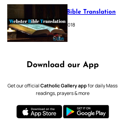
Webster Bible Translation
October 11, 2018
Download our App
Get our official
Catholic Gallery app
for daily Mass
readings, prayers & more