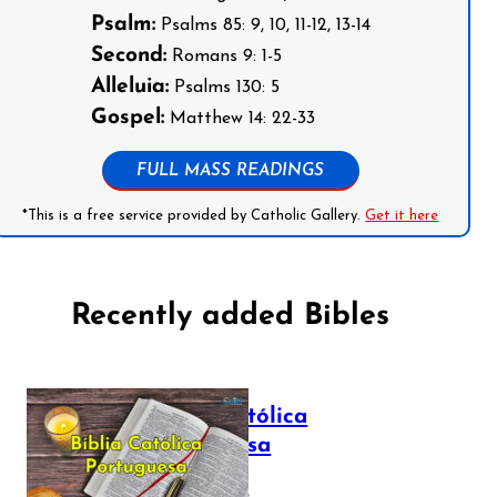
Psalm:
Psalms 85: 9, 10, 11-12, 13-14
Second:
Romans 9: 1-5
Alleluia:
Psalms 130: 5
Gospel:
Matthew 14: 22-33
FULL MASS READINGS
*This is a free service provided by Catholic Gallery.
Get it here
Recently added Bibles
Bíblia Católica
Portuguesa
July 16, 2025