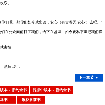
欢乐。
你们呢。那你们如今就出监，安心（有古卷无‘安心’）去吧。”
他们在公众面前打了我们，给下在监里；如今要私下里把我们撵
就害怕，
们；然后出行。
下一章节 ►
版本 – 旧约全书
吕振中版本 – 新约全书
马书
歌林多前书