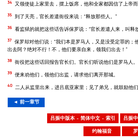
34
又领使徒上家里去，摆上饭席，他和全家都因信了上帝而
35
到了天亮，官长差遣衙役来说：“释放那些人。”
36
看监狱的就把这些话告诉保罗说：“官长差遣人来，叫释放
37
保罗却对他们说：“我们本是罗马人，又是没受定罪的；
出去阿？绝对不行！不，他们要亲自来，领我们出去！”
38
衙役把这些话回报告官长们。官长们听说他们是罗马人。
39
便来劝他们，领他们出监，请求他们离开那城。
40
二人从监里出来，进吕底亚家里；见了弟兄，就鼓励他
◄ 前一章节
吕振中版本 – 简体中文 – 索引
吕振中
约翰福音
罗