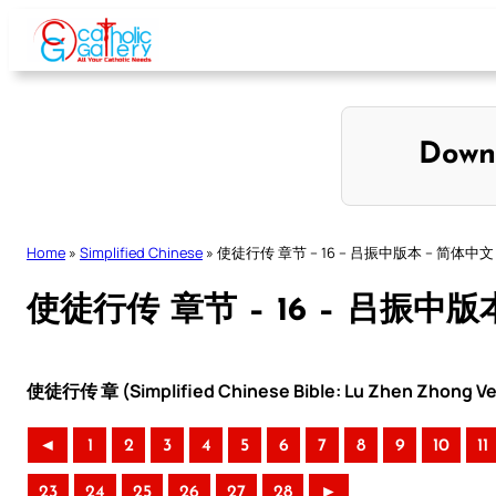
Skip
to
content
Down
Home
»
Simplified Chinese
»
使徒行传 章节 – 16 – 吕振中版本 – 简体中文
使徒行传 章节 – 16 – 吕振中版
使徒行传 章 (Simplified Chinese Bible: Lu Zhen Zhong Ve
◄
1
2
3
4
5
6
7
8
9
10
11
23
24
25
26
27
28
►