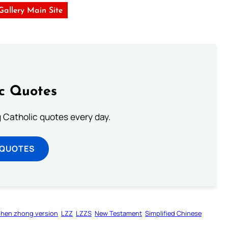
 Gallery Main Site
ic Quotes
ng Catholic quotes every day.
 QUOTES
Zhen zhong version
LZZ
LZZS
New Testament
Simplified Chinese