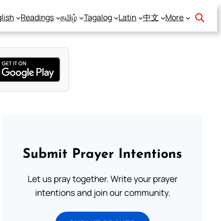
lish
Readings
தமிழ்
Tagalog
Latin
中文
More
Submit Prayer Intentions
Let us pray together. Write your prayer
intentions and join our community.