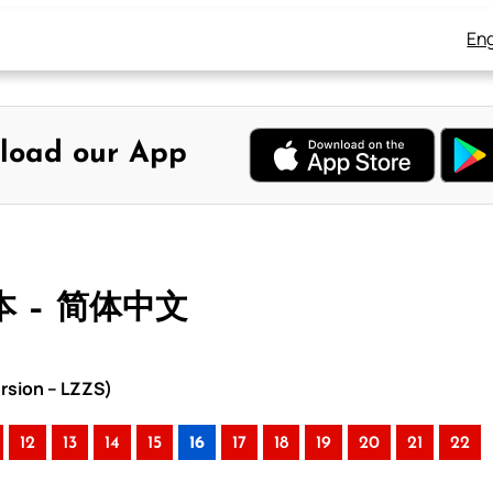
Eng
load our App
本 – 简体中文
rsion – LZZS)
12
13
14
15
16
17
18
19
20
21
22