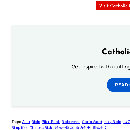
Visit Catholic
Cathol
Get inspired with uplifti
READ
Tags:
Acts
Bible
Bible Book
Bible Verse
God’s Word
Holy Bible
Lu 
Simplified Chinese Bible
吕振中版本
新约全书
简体中文