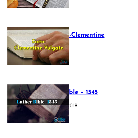
The Sixto-Clementine
Vulgate
July 12, 2025
Luther Bible – 1545
October 17, 2018