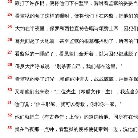
23
鞭打了许多棍，便将他们下在监里，嘱咐着监狱的妥妥当
24
看监狱的领了这样的嘱咐，便将他们下在内监，把他们
25
大约在半夜里，保罗和西拉直祷告唱诗颂赞上帝，囚犯
26
蓦然间起了大地震，甚至监狱的根基都摇动了，所有的门
27
看监狱的一睡醒了，看见监门全开着，以为囚犯都逃脱了
28
保罗大声呼喊说：“别杀害自己，我们都在这里。”
29
看监狱的要了灯光，就蹦跳冲进去，战战兢兢，拜倒在
30
又领他们出来说：“二位先生（希腊文作：主），我应当
31
他们说：“信主耶稣、就可以得救，你和你一家。”
32
他们就把主（有古卷作：上帝）的道讲给他、同所有在他
33
就在当夜那一点钟，看监狱的便将使徒带到一边，洗他们