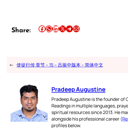
Share this article on Facebook
Share this article on WhatsApp
Share this article on LinkedIn
Share this article on X
Share this article on Telegram
Email this Article
Share:
←
使徒行传 章节 – 15 – 吕振中版本 – 简体中文
Pradeep Augustine
Pradeep Augustine is the founder of C
Readings in multiple languages, praye
spiritual resources since 2013. He ma
alongside his professional career (
Re
profiles below.