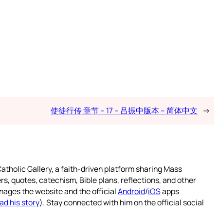
使徒行传 章节 – 17 – 吕振中版本 – 简体中文
→
atholic Gallery, a faith-driven platform sharing Mass
rs, quotes, catechism, Bible plans, reflections, and other
nages the website and the official
Android
/
iOS
apps
ad his story
). Stay connected with him on the official social